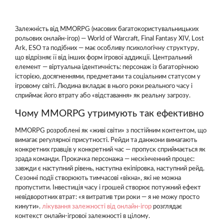
Залежність від MMORPG (масових багатокористувальницьких
рольових онлайн-ігор) — World of Warcraft, Final Fantasy XIV, Lost
Ark, ESO та подібних — має особливу психологічну структуру,
що відрізняє її від інших форм ігрової аддикції. Центральний
елемент — віртуальна ідентичність: персонаж із багаторічною
історією, досягненнями, предметами та соціальним статусом у
ігровому світі. Людина вкладає в нього роки реального часу і
сприймає його втрату або «відставання» як реальну загрозу.
Чому MMORPG утримують так ефективно
MMORPG розроблені як «живі світи» з постійним контентом, що
вимагає регулярної присутності. Рейди та данжони вимагають
конкретних гравців у конкретний час — пропуск сприймається як
зрада команди. Прокачка персонажа — нескінченний процес:
завжди є наступний рівень, наступна екіпіровка, наступний рейд.
Сезонні події створюють тимчасові «вікна», які не можна
пропустити. Інвестиція часу і грошей створює потужний ефект
невідворотних втрат: «я витратив три роки — я не можу просто
кинути».
лікування залежності від онлайн-ігор
розглядає
контекст онлайн-ігрової залежності в цілому.