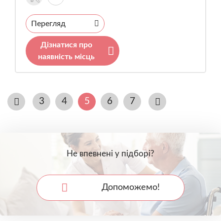
Перегляд
Дізнатися про
наявність місць
3
4
5
6
7
Не впевнені у підборі?
Допоможемо!