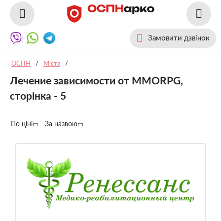
Замовити дзвінок
ОСПН
/
Міста
/
Лечение зависимости от MMORPG,
сторінка - 5
По ціні
За назвою