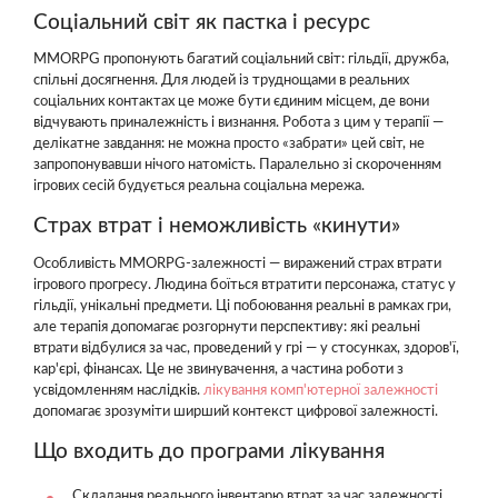
Соціальний світ як пастка і ресурс
MMORPG пропонують багатий соціальний світ: гільдії, дружба,
спільні досягнення. Для людей із труднощами в реальних
соціальних контактах це може бути єдиним місцем, де вони
відчувають приналежність і визнання. Робота з цим у терапії —
делікатне завдання: не можна просто «забрати» цей світ, не
запропонувавши нічого натомість. Паралельно зі скороченням
ігрових сесій будується реальна соціальна мережа.
Страх втрат і неможливість «кинути»
Особливість MMORPG-залежності — виражений страх втрати
ігрового прогресу. Людина боїться втратити персонажа, статус у
гільдії, унікальні предмети. Ці побоювання реальні в рамках гри,
але терапія допомагає розгорнути перспективу: які реальні
втрати відбулися за час, проведений у грі — у стосунках, здоров'ї,
кар'єрі, фінансах. Це не звинувачення, а частина роботи з
усвідомленням наслідків.
лікування комп'ютерної залежності
допомагає зрозуміти ширший контекст цифрової залежності.
Що входить до програми лікування
Складання реального інвентарю втрат за час залежності