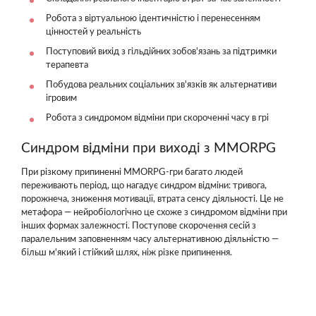
Робота з віртуальною ідентичністю і перенесенням
цінностей у реальність
Поступовий вихід з гільдійних зобов'язань за підтримки
терапевта
Побудова реальних соціальних зв'язків як альтернативи
ігровим
Робота з синдромом відміни при скороченні часу в грі
Синдром відміни при виході з MMORPG
При різкому припиненні MMORPG-гри багато людей
переживають період, що нагадує синдром відміни: тривога,
порожнеча, зниження мотивації, втрата сенсу діяльності. Це не
метафора — нейробіологічно це схоже з синдромом відміни при
інших формах залежності. Поступове скорочення сесій з
паралельним заповненням часу альтернативною діяльністю —
більш м'який і стійкий шлях, ніж різке припинення.