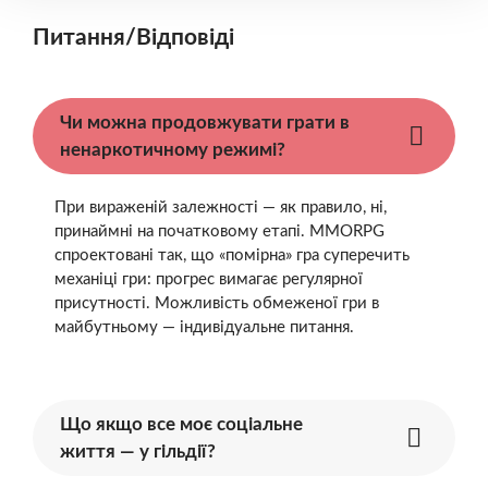
Питання/Відповіді
Чи можна продовжувати грати в
ненаркотичному режимі?
При вираженій залежності — як правило, ні,
принаймні на початковому етапі. MMORPG
спроектовані так, що «помірна» гра суперечить
механіці гри: прогрес вимагає регулярної
присутності. Можливість обмеженої гри в
майбутньому — індивідуальне питання.
Що якщо все моє соціальне
життя — у гільдії?