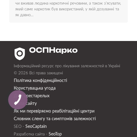
чи вживав людина наркотичні речовини, а також з'ясувати,
який саме наркотик був використаний, у якій дозуванні та
як давно…
Інформаційний ресурс про лікування залежностей в Україні
© 2026 Всі права захищені
Політика конфіденційності
Користувацька угода
Дом престарелых
Мапа сайту
Як ми перевіряємо реабілітаційні центри
Словник сленгу та симптомів залежності
SeoСaptain
SEO -
SeoTop
Разработка сайта -