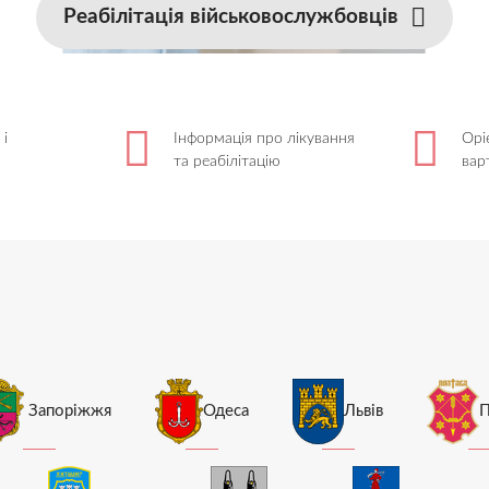
Реабілітація військовослужбовців
 і
Інформація про лікування
Орі
та реабілітацію
вар
Запоріжжя
Одеса
Львів
П