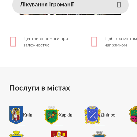
Лікування ігроманії
Центри допомоги при
Підбір за містом
залежностях
напрямком
Послуги в містах
Київ
Харків
Дніпро