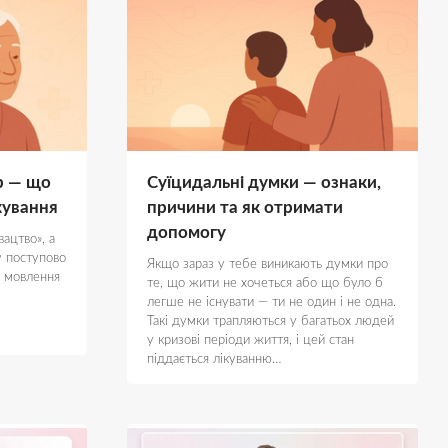
р — що
Суїцидальні думки — ознаки,
ікування
причини та як отримати
допомогу
ацтво», а
у поступово
Якщо зараз у тебе виникають думки про
, мовлення
те, що жити не хочеться або що було б
легше не існувати — ти не один і не одна.
Такі думки трапляються у багатьох людей
у кризові періоди життя, і цей стан
піддається лікуванню…