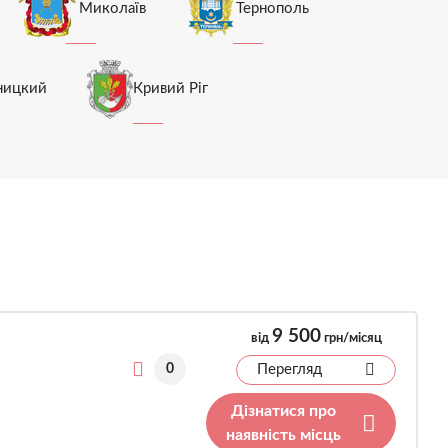
Миколаїв
Тернополь
ницкий
Кривий Ріг
9 500
від
грн/місяц
0
Перегляд
Дізнатися про
наявність місць