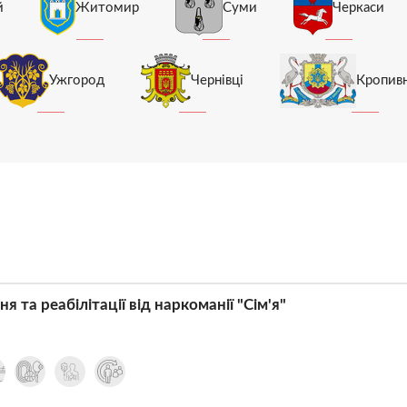
й
Житомир
Суми
Черкаси
Ужгород
Чернівці
Кропив
я та реабілітації від наркоманії "Сім'я"