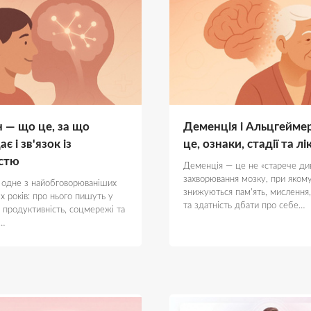
 — що це, за що
Деменція і Альцгейме
є і зв'язок із
це, ознаки, стадії та л
стю
Деменція — це не «старече див
захворювання мозку, при яком
 одне з найобговорюваніших
знижуються пам'ять, мислення
іх років: про нього пишуть у
та здатність дбати про себе…
о продуктивність, соцмережі та
і…