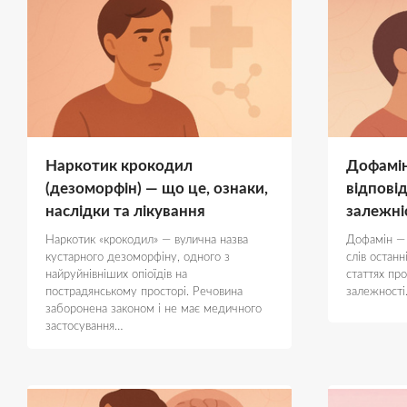
Наркотик крокодил
Дофамін
(дезоморфін) — що це, ознаки,
відповіда
наслідки та лікування
залежні
Наркотик «крокодил» — вулична назва
Дофамін —
кустарного дезоморфіну, одного з
слів останн
найруйнівніших опіоїдів на
статтях пр
пострадянському просторі. Речовина
залежност
заборонена законом і не має медичного
застосування…