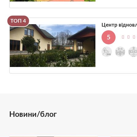
ТОП 4
Центр відновл
5
Новини/блог