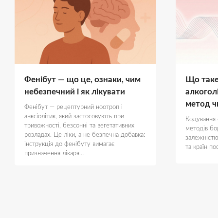
Фенібут — що це, ознаки, чим
Що таке
небезпечний і як лікувати
алкогол
метод ч
Фенібут — рецептурний ноотроп і
анксіолітик, який застосовують при
Кодування 
тривожності, безсонні та вегетативних
методів бо
розладах. Це ліки, а не безпечна добавка:
залежністю
інструкція до фенібуту вимагає
та країн п
призначення лікаря…