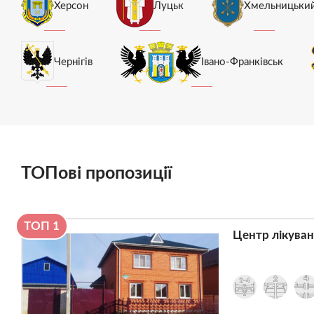
Херсон
Луцьк
Хмельницьки
Чернігів
Івано-Франківськ
ТОПові пропозиції
ТОП 1
Центр лікуванн