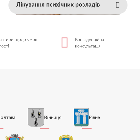
Лікування психічних розладів
єнтири щодо умов і
Конфіденційна
тості
консультація
олтава
Вінниця
Рівне