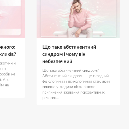
ежного:
Що таке абстинентний
кликів?
синдром і чому він
небезпечний
ркотичній
вого
Що таке абстинентний синдром?
вороби не
Абстинентний синдром — це складний
і. Але
фізіологічний і психологічний стан, який
сім не
виникає у людини після різкого
припинення вживання психоактивних
речовин…