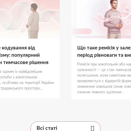
 кодування від
Що таке ремісія у зал
ізму: популярний
період рівноваги та ви
и тимчасове рішення
Ремісія при алкогольній або на
залежності — це стан тимчасо
є одним із найвідоміших
полегшення, коли симптоми х
ротьби з алкогольною
проявляються у відкритій форм
, особливо на території України
зникнення зовнішніх ознак зов
острадянського простору…
означає повного зцілення…
Всі статі