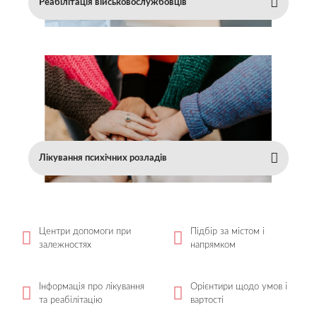
Реабілітація військовослужбовців
Лікування психічних розладів
Центри допомоги при
Підбір за містом і
залежностях
напрямком
Інформація про лікування
Орієнтири щодо умов і
та реабілітацію
вартості