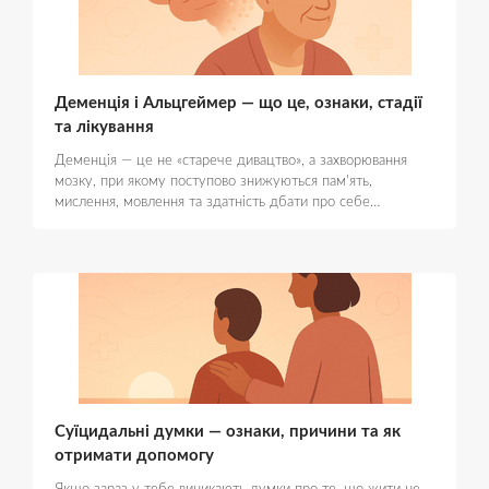
Деменція і Альцгеймер — що це, ознаки, стадії
та лікування
Деменція — це не «старече дивацтво», а захворювання
мозку, при якому поступово знижуються пам'ять,
мислення, мовлення та здатність дбати про себе…
Суїцидальні думки — ознаки, причини та як
отримати допомогу