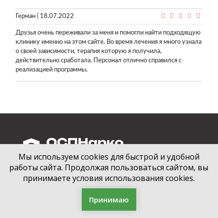
Герман | 18.07.2022
Друзья очень переживали за меня и помогли найти подходящую
клинику именно на этом сайте. Во время лечения я много узнала
о своей зависимости, терапия которую я получила,
действительно сработала. Персонал отлично справился с
реализацией программы.
Мы используем cookies для быстрой и удобной
работы сайта. Продолжая пользоваться сайтом, вы
Інформаційний ресурс про лікування залежностей в Україні
принимаете условия использования cookies.
© 2026 Всі права захищені
Політика конфіденційності
Принимаю
Користувацька угода
Дом престарелых