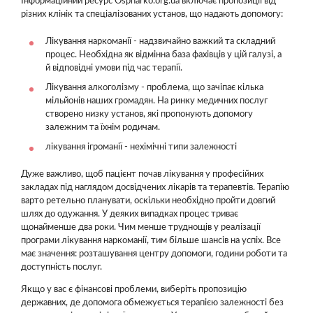
Інформаційний ресурс Ospnarko.org.ua включає пропозиції від
різних клінік та спеціалізованих установ, що надають допомогу:
Лікування наркоманії - надзвичайно важкий та складний
процес. Необхідна як відмінна база фахівців у цій галузі, а
й відповідні умови під час терапії.
Лікування алкоголізму - проблема, що зачіпає кілька
мільйонів наших громадян. На ринку медичних послуг
створено низку установ, які пропонують допомогу
залежним та їхнім родичам.
лікування ігроманії - нехімічні типи залежності
Дуже важливо, щоб пацієнт почав лікування у професійних
закладах під наглядом досвідчених лікарів та терапевтів. Терапію
варто ретельно планувати, оскільки необхідно пройти довгий
шлях до одужання. У деяких випадках процес триває
щонайменше два роки. Чим менше труднощів у реалізації
програми лікування наркоманії, тим більше шансів на успіх. Все
має значення: розташування центру допомоги, години роботи та
доступність послуг.
Якщо у вас є фінансові проблеми, виберіть пропозицію
державних, де допомога обмежується терапією залежності без