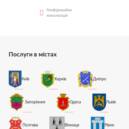
Конфіденційна
консультація
Послуги в містах
Київ
Харків
Дніпро
Запоріжжя
Одеса
Львів
Полтава
Вінниця
Рівне