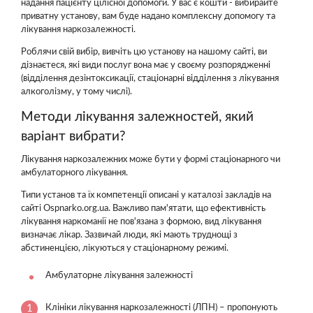
надання пацієнту цілісної допомоги. У вас є кошти - вибирайте
приватну установу, вам буде надано комплексну допомогу та
лікування наркозалежності.
Роблячи свій вибір, вивчіть цю установу на нашому сайті, ви
дізнаєтеся, які види послуг вона має у своєму розпорядженні
(відділення дезінтоксикації, стаціонарні відділення з лікування
алкоголізму, у тому числі).
Методи лікування залежностей, який
варіант вибрати?
Лікування наркозалежних може бути у формі стаціонарного чи
амбулаторного лікування.
Типи установ та їх компетенції описані у каталозі закладів на
сайті Ospnarko.org.ua. Важливо пам'ятати, що ефективність
лікування наркоманії не пов'язана з формою, вид лікування
визначає лікар. Зазвичай люди, які мають труднощі з
абстиненцією, лікуються у стаціонарному режимі.
Амбулаторне лікування залежності
Клініки лікування наркозалежності (ЛПН) – пропонують