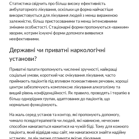
Статистика свідчить про більш високу ефективність
амбулаторного лікування, оскільки ця форма найчастіше
використовується для лікування людей з менш вираженою
залежністю, більш пристосованими та менш інтенсивними
змінами особистості. Стаціонарні форми пропонуються «важким»
хворим, котрим існуючі форми допомоги виявилися
неефективними.
Державні чи приватні наркологічні
установи?
Приватні палати пропонують численні зручності, найкращі
соціальні умови, короткий час очікування лікування, часто
приймають пацієнтів під впливом психоактивних речовин, хороші
центри забезпечують комплексне лікування алкоголізму та
вищий рівень конфіденційності. Як правило, проводять і терапію в
більш однорідних групах, адаптованих до пацієнтів, що
нормально функціонують.
На жаль серед установ та контор, які пропонують допомогу,
чимало псевдотерапевтів чи людей, які навмисне, нечесним
способом намагаються нажитися на чужій біді. Тому для кожного
пацієнта, який відвідав наш сайт, ми намагаємося знайти надійну
установу, де він зможе отримати якісне лікування