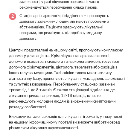
залежності, у разі лікування наркоманії часто
рекомендується перебування кілька тижнів.
Стаціонарні наркологічні відділення – пропонують
допомогу залежним людям, які мають проблеми з
абстиненцією. Пацієнти одержують лікувальні
програми, що реалізують цілодобову медичну
допомогу.
Центри, представлені на нашому сайті, пропонують комплексну
допомогу для пацієнта. Крім лікування наркозалежності,
допомоги психіатра, психолога та нарколога використовується
допомога фізіотерапевтів, дієтолога, терапевта або фахівців в
інших галузях медицини. Такі клініки також мають велику
діагностичну базу, пропонують лікування ускладнень залежності
та супутніх захворювань. Перебування у стаціонарі зазвичай
триває від 4 до 8 тижнів. Є також стаціонарні відділення, де
лікування триває, наприклад, 12-18 місяців, їх часто
рекомендують молодим людям із вираженими симптомами
розладу особистості.
Вивчаючи каталог закладів для лікування ігроманії, у тому числі
на нашому інформаційному порталі ви зможете вибрати серед
різних схем лікування наркозалежності.