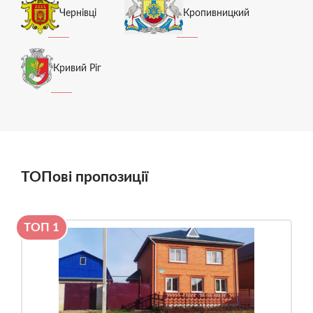
Чернівці
Кропивницкий
Кривий Ріг
ТОПові пропозиції
ТОП 1