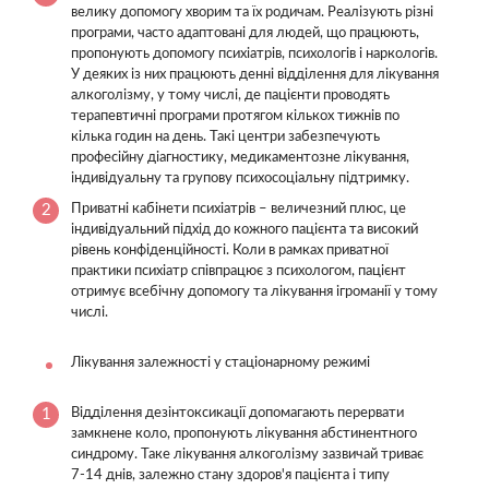
велику допомогу хворим та їх родичам. Реалізують різні
програми, часто адаптовані для людей, що працюють,
пропонують допомогу психіатрів, психологів і наркологів.
У деяких із них працюють денні відділення для лікування
алкоголізму, у тому числі, де пацієнти проводять
терапевтичні програми протягом кількох тижнів по
кілька годин на день. Такі центри забезпечують
професійну діагностику, медикаментозне лікування,
індивідуальну та групову психосоціальну підтримку.
Приватні кабінети психіатрів – величезний плюс, це
індивідуальний підхід до кожного пацієнта та високий
рівень конфіденційності. Коли в рамках приватної
практики психіатр співпрацює з психологом, пацієнт
отримує всебічну допомогу та лікування ігроманії у тому
числі.
Лікування залежності у стаціонарному режимі
Відділення дезінтоксикації допомагають перервати
замкнене коло, пропонують лікування абстинентного
синдрому. Таке лікування алкоголізму зазвичай триває
7-14 днів, залежно стану здоров'я пацієнта і типу