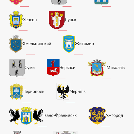
Херсон
Луцьк
Хмельницький
Житомир
Суми
Черкаси
Миколаїв
Тернополь
Чернігів
Івано-Франківськ
Ужгород