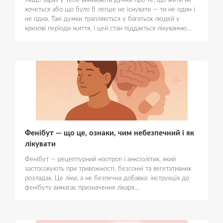
Якщо зараз у тебе виникають думки про те, що жити не
хочеться або що було б легше не існувати — ти не один і
не одна. Такі думки трапляються у багатьох людей у
кризові періоди життя, і цей стан піддається лікуванню…
Фенібут — що це, ознаки, чим небезпечний і як
лікувати
Фенібут — рецептурний ноотроп і анксіолітик, який
застосовують при тривожності, безсонні та вегетативних
розладах. Це ліки, а не безпечна добавка: інструкція до
фенібуту вимагає призначення лікаря…