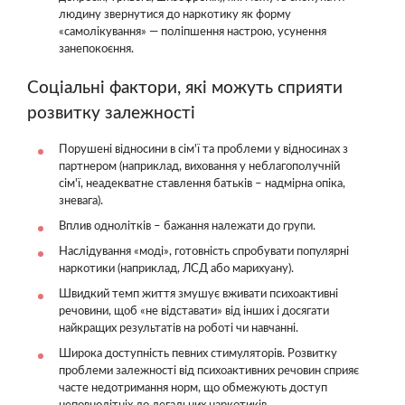
людину звернутися до наркотику як форму
«самолікування» — поліпшення настрою, усунення
занепокоєння.
Соціальні фактори, які можуть сприяти
розвитку залежності
Порушені відносини в сім'ї та проблеми у відносинах з
партнером (наприклад, виховання у неблагополучній
сім'ї, неадекватне ставлення батьків – надмірна опіка,
зневага).
Вплив однолітків – бажання належати до групи.
Наслідування «моді», готовність спробувати популярні
наркотики (наприклад, ЛСД або марихуану).
Швидкий темп життя змушує вживати психоактивні
речовини, щоб «не відставати» від інших і досягати
найкращих результатів на роботі чи навчанні.
Широка доступність певних стимуляторів. Розвитку
проблеми залежності від психоактивних речовин сприяє
часте недотримання норм, що обмежують доступ