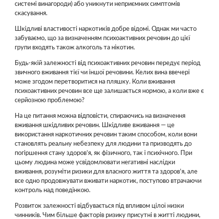
системі винагороди) або уникнути неприємних симптомів
скасування.
Шкідливі властивості наркотиків добре відомі. Однак ми часто
забуваємо, що за визначенням психоактивних речовин до цієї
групи входять також алкоголь та нікотин.
Будь-якій залежності від психоактивних речовин передує період
звичного вживання тієї чи іншої речовини. Келих вина ввечері
може згодом перетворитися на пляшку. Коли вживання
психоактивних речовин все ще залишається нормою, а коли вже є
серйозною проблемою?
На це питання можна відповісти, спираючись на визначення
вживання шкідливих речовин. Шкідливе вживання — це
використання наркотичних речовин таким способом, коли вони
становлять реальну небезпеку для людини та призводять до
погіршення стану здоров’я, як фізичного, так і психічного. При
цьому людина може усвідомлювати негативні наслідки
вживання, розуміти ризики для власного життя та здоров’я, але
все одно продовжувати вживати наркотик, поступово втрачаючи
контроль над поведінкою.
Розвиток залежності відбувається під впливом цілої низки
чинників. Чим більше факторів ризику присутні в житті людини,