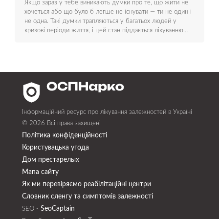
Якщо зараз у тебе виникають думки про те, що жити не
хочеться або що було б легше не існувати — ти не один і
не одна. Такі думки трапляються у багатьох людей у
кризові періоди життя, і цей стан піддається лікуванню…
Інформаційний ресурс про лікування залежностей в Україні
© 2026 Всі права захищені
Політика конфіденційності
Користувацька угода
Дом престарелых
Мапа сайту
Як ми перевіряємо реабілітаційні центри
Словник сленгу та симптомів залежності
SeoСaptain
SEO -