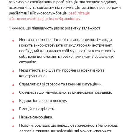
важливою є спеціалізована реабілітація, яка поєднує медичну,
психологічну та соціальну підтримку. Детальніше про програми
реабілітації військовослужбовців:
реабілітація
військовослужбовців в Івано-Франківську
.
Чинники, що підвищують ризик розвитку залежності
Нестача впевненості в собі та наполегливості – люди
можуть використовувати стимулятори як інструмент,
необхідний для надання собі мужності та впевненості у
собі, вони допомагають «розкріпачитися» у соціальних
ситуаціях.
Нездатність вирішувати проблеми ефективно та
конструктивно.
Справлятися зі стресом та важкими ситуаціями.
Схильність до імпульсивної та ризикованої поведінки.
Відкритість нового досвіду.
Емоційна незрілість.
Низька самооцінка.
Психічні розлади, що передують залежності (наприклад,
депресія, тривога, шизофренія), які можуть спонукати