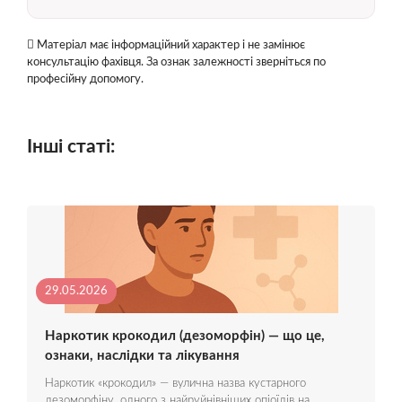
Матеріал має інформаційний характер і не замінює
консультацію фахівця. За ознак залежності зверніться по
професійну допомогу.
Інші статі:
29.05.2026
Наркотик крокодил (дезоморфін) — що це,
ознаки, наслідки та лікування
Наркотик «крокодил» — вулична назва кустарного
дезоморфіну, одного з найруйнівніших опіоїдів на