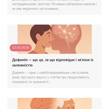
пострадянському просторі. Речовина заборонена законом і
не має медичного застосування…
22.05.2026
Дофамін — що це, за що відповідає і зв'язок із
залежністю
Дофамін — одне з найобговорюваніших слів останніх
років: про нього пишуть у статтях про продуктивність,
соцмережі та залежності…