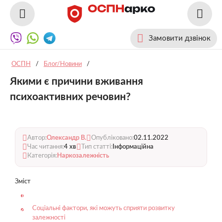
Замовити дзвінок
ОСПН
/
Блог/Новини
/
Якими є причини вживання
психоактивних речовин?
Автор:
Олександр В.
Опубліковано:
02.11.2022
Час читання:
4 хв
Тип статті:
Інформаційна
Категорія:
Наркозалежність
Зміст
Соціальні фактори, які можуть сприяти розвитку
залежності