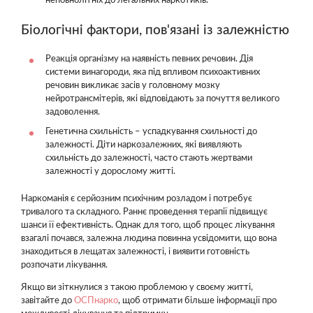
неповнолітніх до легальних наркотиків.
Біологічні фактори, пов'язані із залежністю
Реакція організму на наявність певних речовин. Дія
системи винагороди, яка під впливом психоактивних
речовин викликає засів у головному мозку
нейротрансмітерів, які відповідають за почуття великого
задоволення.
Генетична схильність – успадкування схильності до
залежності. Діти наркозалежних, які виявляють
схильність до залежності, часто стають жертвами
залежності у дорослому житті.
Наркоманія є серйозним психічним розладом і потребує
тривалого та складного. Раннє проведення терапії підвищує
шанси її ефективність. Однак для того, щоб процес лікування
взагалі почався, залежна людина повинна усвідомити, що вона
знаходиться в лещатах залежності, і виявити готовність
розпочати лікування.
Якщо ви зіткнулися з такою проблемою у своєму житті,
завітайте до
ОСПнарко
, щоб отримати більше інформації про