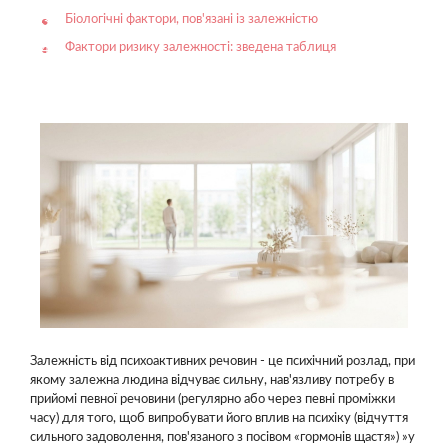
Біологічні фактори, пов'язані із залежністю
Фактори ризику залежності: зведена таблиця
Залежність від психоактивних речовин - це психічний розлад, при
якому залежна людина відчуває сильну, нав'язливу потребу в
прийомі певної речовини (регулярно або через певні проміжки
часу) для того, щоб випробувати його вплив на психіку (відчуття
сильного задоволення, пов'язаного з посівом «гормонів щастя») »у