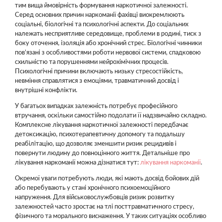
тим вища ймовірність формування наркотичної залежності.
Серед основних причин наркоманії фахівці виокремлюють
соціальні, біологічні та психологічні аспекти. До соціальних
належать несприятливе середовище, проблеми в родині, тиск з
боку оточення, ізоляція або хронічний стрес. Біологічні чинники
пов’язані з особливостями роботи нервової системи, спадковою
схильністю та порушеннями нейрохімічних процесів.
Психологічні причини включають низьку стресостійкість,
невміння справлятися з емоціями, травматичний досвід і
внутрішні конфлікти.
У багатьох випадках залежність потребує професійного
втручання, оскільки самостійно подолати її надзвичайно складно.
Комплексне лікування наркотичної залежності передбачає
детоксикацію, психотерапевтичну допомогу та подальшу
реабілітацію, що дозволяє зменшити ризик рецидивів і
повернути людину до повноцінного життя. Детальніше про
лікування наркоманії можна дізнатися тут:
лікування наркоманії
.
Окремої уваги потребують люди, які мають досвід бойових дій
або перебувають у стані хронічного психоемоційного
напруження. Для військовослужбовців ризик розвитку
залежностей часто зростає на тлі посттравматичного стресу,
фізичного та морального виснаження. У таких ситуаціях особливо