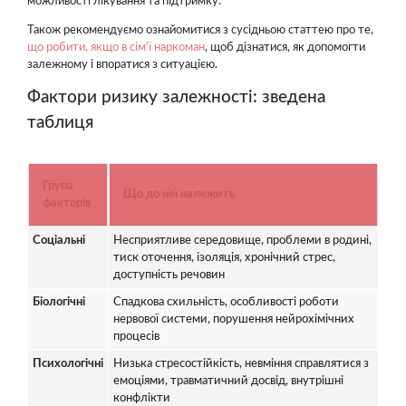
можливості лікування та підтримку.
Також рекомендуємо ознайомитися з сусідньою статтею про те,
що робити, якщо в сім'ї наркоман
, щоб дізнатися, як допомогти
залежному і впоратися з ситуацією.
Фактори ризику залежності: зведена
таблиця
Група
Що до неї належить
факторів
Соціальні
Несприятливе середовище, проблеми в родині,
тиск оточення, ізоляція, хронічний стрес,
доступність речовин
Біологічні
Спадкова схильність, особливості роботи
нервової системи, порушення нейрохімічних
процесів
Психологічні
Низька стресостійкість, невміння справлятися з
емоціями, травматичний досвід, внутрішні
конфлікти