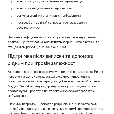
контроль доступу та безпечне середовище
контроль медикаментів персоналом
регулярна оцінка стану пацієнта фахівцями
постреабілітаційний супровід після завершення
основного курсу
Питання конфіденційності вирішується на рівні внутрішньої
політики центру:
повна анонімність
звернення та лікування є
стандартом роботи, а не виключенням.
Підтримка після виписки та допомога
рідним при ігровій залежності
Завершення стаціонарного курсу — це не фінальна точка. Ризик
повернення до гри залишається високим, якщо людина
повертається в те саме середовище без підтримки. «Частный
Медик 24» забезпечує супровід після курсу: пацієнт може
продовжувати роботу з психологом або психотерапевтом
амбулаторно.
Окремий напрямок — робота з родиною. Близькі часто самі
потребують допомоги: вони живуть у режимі хронічного стресу,
роками підлаштовуючись під поведінку залежного. Центр