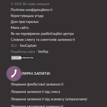
© 2026 Всі права захищені
Політика конфіденційності
Користувацька угода
Дом престарелых
Мапа сайту
Як ми перевіряємо реабілітаційні центри
Словник сленгу та симптомів залежності
SeoСaptain
SEO -
SeoTop
Разработка сайта -
ПОПУЛЯРНІ ЗАПИТИ:
Лікування фенібутової залежності
Лікування залежності від снюсу
Лікування залежності від ксанаксу (алпразоламу)
Лікування кетамінової залежності