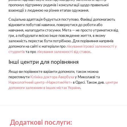
пропонує підтримку родичів і консультації щодо правильної
взаємодії з людиною на різних етапах одужання.
Соціальна адаптація будується поступово. Фахівці допомагають
відновити побутові навички, повернутися до роботи або
навчання, налагодити стосунки. Мета — не просто утриматися від
гри, а побудувати якісно інше повсякденне життя, в якому
залежність перестає бути потрібною. Для порівняння напрямів
допомоги на сайті є матеріали про
лікування ігрової залежності у
студентів
та про
лікування залежності від ставок
.
Інші центри для порівняння
Якщо ви порівнюєте варіанти допомоги, також можна
переглянути
Клініка доктора Авербуха
у Миколаєві та
Наркологічний центр «НаркотикНет»
в Одесі. Також див.
центри
допомоги залежним в інших містах України
.
Додаткові послуги: