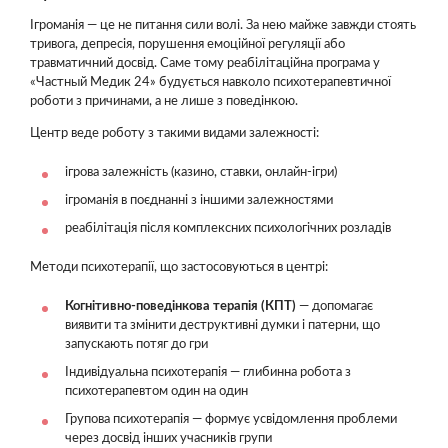
Ігроманія — це не питання сили волі. За нею майже завжди стоять
тривога, депресія, порушення емоційної регуляції або
травматичний досвід. Саме тому реабілітаційна програма у
«Частный Медик 24» будується навколо психотерапевтичної
роботи з причинами, а не лише з поведінкою.
Центр веде роботу з такими видами залежності:
ігрова залежність (казино, ставки, онлайн-ігри)
ігроманія в поєднанні з іншими залежностями
реабілітація після комплексних психологічних розладів
Методи психотерапії, що застосовуються в центрі:
Когнітивно-поведінкова терапія (КПТ)
— допомагає
виявити та змінити деструктивні думки і патерни, що
запускають потяг до гри
Індивідуальна психотерапія — глибинна робота з
психотерапевтом один на один
Групова психотерапія — формує усвідомлення проблеми
через досвід інших учасників групи