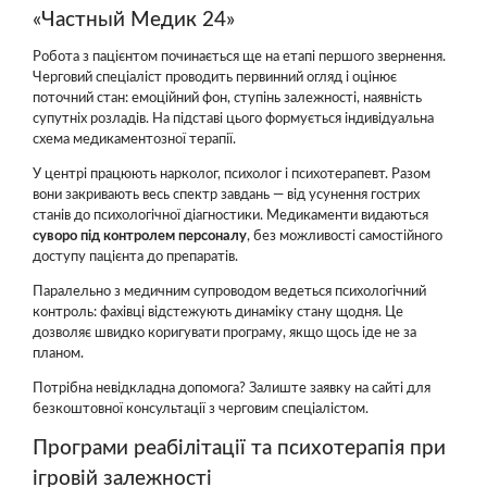
«Частный Медик 24»
Робота з пацієнтом починається ще на етапі першого звернення.
Черговий спеціаліст проводить первинний огляд і оцінює
поточний стан: емоційний фон, ступінь залежності, наявність
супутніх розладів. На підставі цього формується індивідуальна
схема медикаментозної терапії.
У центрі працюють нарколог, психолог і психотерапевт. Разом
вони закривають весь спектр завдань — від усунення гострих
станів до психологічної діагностики. Медикаменти видаються
суворо під контролем персоналу
, без можливості самостійного
доступу пацієнта до препаратів.
Паралельно з медичним супроводом ведеться психологічний
контроль: фахівці відстежують динаміку стану щодня. Це
дозволяє швидко коригувати програму, якщо щось іде не за
планом.
Потрібна невідкладна допомога? Залиште заявку на сайті для
безкоштовної консультації з черговим спеціалістом.
Програми реабілітації та психотерапія при
ігровій залежності