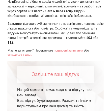
На цій сторінці зібрано досвід людей, які шукали допомогу при
залежності — наркоманії, алкоголізмі, ігроманії — та реабілітації
через портал
OSPnarko / Care & Reha Group
. Відгуки
відображають особистий досвід авторів та їхніх близьких.
Важливо:
відгуки є суб'єктивними та не замінюють консультацію
лікаря, нарколога або психіатра. Особисті та медичні деталі у
відгуках можуть бути анонімізовані. Якщо вам або близькій
людині потрібна термінова допомога — телефонуйте
103
або
112
.
Маєте запитання? Перегляньте
поширені запитання
або
зв'яжіться з нами
.
Залиште ваш відгук
На цей момент немає жодного відгуку про
цей заклад.
Ваш відгук буде першим. Розкажіть іншим
користувачам про ваш досвід та якість