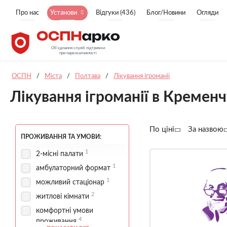
Про нас
Установи
Відгуки (436)
Блог/Новини
Огляди
ОСПН
/
Міста
/
Полтава
/
Лікування ігроманії
Лікування ігроманії в Кременч
По ціні
За назвою
ПРОЖИВАННЯ ТА УМОВИ:
1
2-місні палати
1
амбулаторний формат
1
можливий стаціонар
2
житлові кімнати
комфортні умови
4
проживання