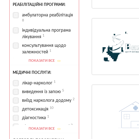
2
соціальна підтримка
РЕАБІЛІТАЦІЙНІ ПРОГРАМИ:
амбулаторна реабілітація
8
індивідуальна програма
1
лікування
консультування щодо
1
залежностей
7
лікування алкоголізму
ПОКАЗАТИ ВСЕ
лікування інших
МЕДИЧНІ ПОСЛУГИ:
8
залежностей
1
лікар-нарколог
4
лікування ігроманії
5
виведення із запою
лікування
5
2
наркозалежності
виїзд нарколога додому
10
лікування поведінкових
детоксикація
1
залежностей
1
діагностика
1
програма 12 кроків
2
діагностика залежності
ПОКАЗАТИ ВСЕ
програми профілактики
1
консультації психіатра
2