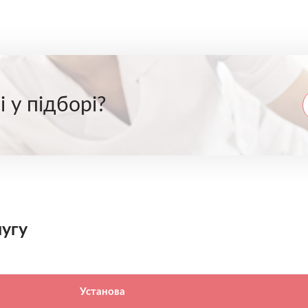
 у підборі?
чугу
Установа