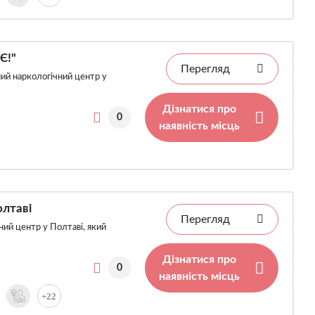
Є!"
Перегляд
ий наркологічний центр у
Дізнатися про
0
наявність місць
олтаві
Перегляд
ний центр у Полтаві, який
Дізнатися про
0
наявність місць
+22