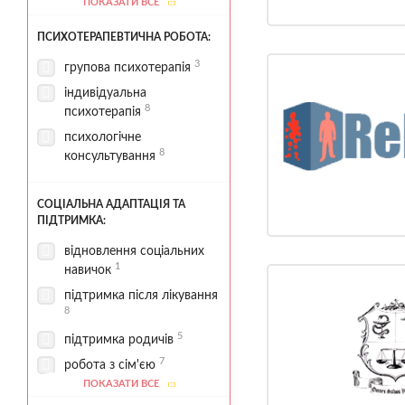
ПОКАЗАТИ ВСЕ
1
стаціонар
ПСИХОТЕРАПЕВТИЧНА РОБОТА:
територія для прогулянок
1
3
групова психотерапія
індивідуальна
8
психотерапія
психологічне
8
консультування
СОЦІАЛЬНА АДАПТАЦІЯ ТА
ПІДТРИМКА:
відновлення соціальних
1
навичок
підтримка після лікування
8
5
підтримка родичів
7
робота з сім'єю
ПОКАЗАТИ ВСЕ
6
соціальна адаптація