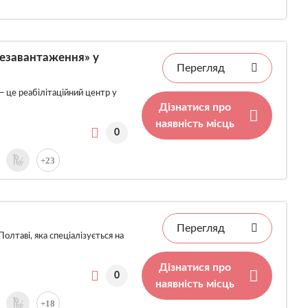
резавантаження» у
Перегляд
— це реабілітаційний центр у
Дізнатися про
наявність місць
0
+23
Перегляд
Полтаві, яка спеціалізується на
Дізнатися про
0
наявність місць
+18