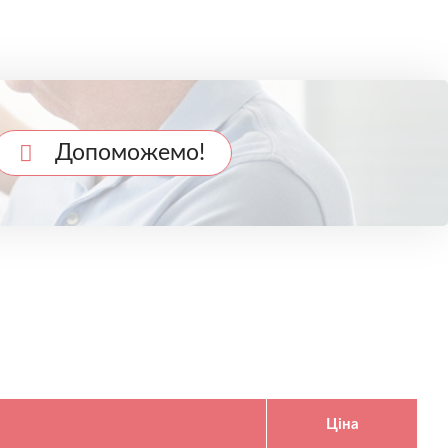
Допоможемо!
Ціна