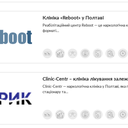
Клініка «Reboot» у Полтаві
Реабілітаційний центр Reboot — це наркологічна кл
форматі…
Clinic-Centr – клініка лікування зале
Clinic-Centr — наркологічна клініка у Полтаві, як
стаціонару та…