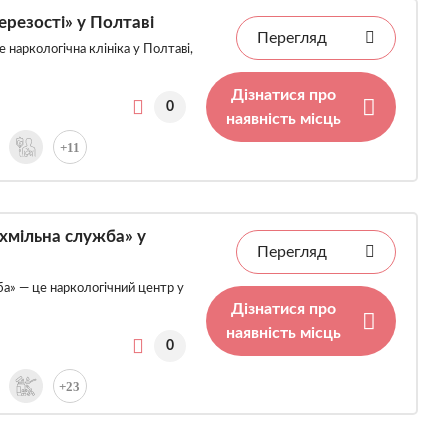
резості» у Полтаві
Перегляд
 наркологічна клініка у Полтаві,
Дізнатися про
0
наявність місць
+11
хмільна служба» у
Перегляд
а» — це наркологічний центр у
Дізнатися про
наявність місць
0
+23