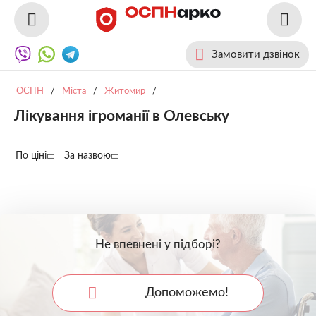
Замовити дзвінок
ОСПН
/
Міста
/
Житомир
/
Лікування ігроманії в Олевську
По ціні
За назвою
Не впевнені у підборі?
Допоможемо!