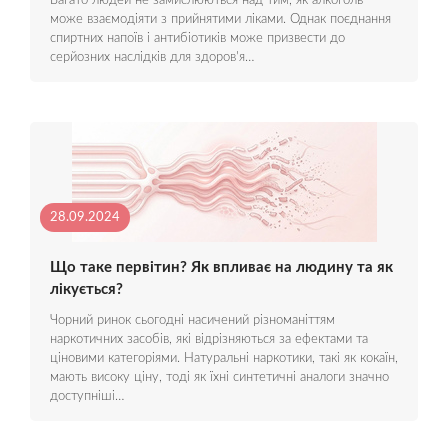
Багато людей не замислюються над тим, як алкоголь
може взаємодіяти з прийнятими ліками. Однак поєднання
спиртних напоїв і антибіотиків може призвести до
серйозних наслідків для здоров'я…
28.09.2024
Що таке первітин? Як впливає на людину та як
лікується?
Чорний ринок сьогодні насичений різноманіттям
наркотичних засобів, які відрізняються за ефектами та
ціновими категоріями. Натуральні наркотики, такі як кокаїн,
мають високу ціну, тоді як їхні синтетичні аналоги значно
доступніші…