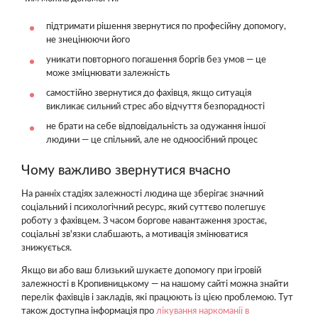
підтримати рішення звернутися по професійну допомогу,
не знецінюючи його
уникати повторного погашення боргів без умов — це
може зміцнювати залежність
самостійно звернутися до фахівця, якщо ситуація
викликає сильний стрес або відчуття безпорадності
не брати на себе відповідальність за одужання іншої
людини — це спільний, але не одноосібний процес
Чому важливо звернутися вчасно
На ранніх стадіях залежності людина ще зберігає значний
соціальний і психологічний ресурс, який суттєво полегшує
роботу з фахівцем. З часом боргове навантаження зростає,
соціальні зв'язки слабшають, а мотивація змінюватися
знижується.
Якщо ви або ваш близький шукаєте допомогу при ігровій
залежності в Кропивницькому — на нашому сайті можна знайти
перелік фахівців і закладів, які працюють із цією проблемою. Тут
також доступна інформація про
лікування наркоманії в