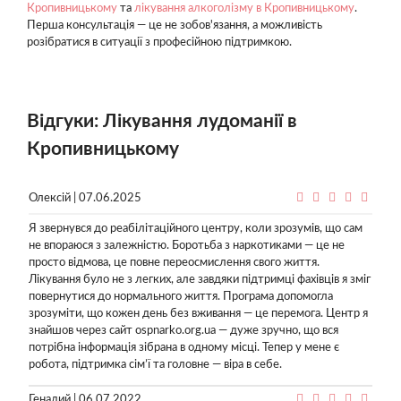
Кропивницькому
та
лікування алкоголізму в Кропивницькому
.
Перша консультація — це не зобов'язання, а можливість
розібратися в ситуації з професійною підтримкою.
Відгуки: Лікування лудоманії в
Кропивницькому
Олексій | 07.06.2025
Я звернувся до реабілітаційного центру, коли зрозумів, що сам
не впораюся з залежністю. Боротьба з наркотиками — це не
просто відмова, це повне переосмислення свого життя.
Лікування було не з легких, але завдяки підтримці фахівців я зміг
повернутися до нормального життя. Програма допомогла
зрозуміти, що кожен день без вживання — це перемога. Центр я
знайшов через сайт ospnarko.org.ua — дуже зручно, що вся
потрібна інформація зібрана в одному місці. Тепер у мене є
робота, підтримка сім’ї та головне — віра в себе.
Генадий | 06.07.2022