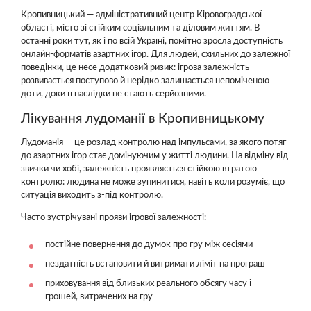
Кропивницький — адміністративний центр Кіровоградської
області, місто зі стійким соціальним та діловим життям. В
останні роки тут, як і по всій Україні, помітно зросла доступність
онлайн-форматів азартних ігор. Для людей, схильних до залежної
поведінки, це несе додатковий ризик: ігрова залежність
розвивається поступово й нерідко залишається непоміченою
доти, доки її наслідки не стають серйозними.
Лікування лудоманії в Кропивницькому
Лудоманія — це розлад контролю над імпульсами, за якого потяг
до азартних ігор стає домінуючим у житті людини. На відміну від
звички чи хобі, залежність проявляється стійкою втратою
контролю: людина не може зупинитися, навіть коли розуміє, що
ситуація виходить з-під контролю.
Часто зустрічувані прояви ігрової залежності:
постійне повернення до думок про гру між сесіями
нездатність встановити й витримати ліміт на програш
приховування від близьких реального обсягу часу і
грошей, витрачених на гру