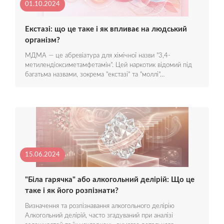
01.10.2024
Екстазі: що це таке і як впливає на людський
організм?
МДМА — це абревіатура для хімічної назви "3,4-
метилендіоксиметамфетамін". Цей наркотик відомий під
багатьма назвами, зокрема "екстазі" та "моллі"…
15.06.2024
"Біла гарячка" або алкогольний делірій: Що це
таке і як його розпізнати?
Визначення та розпізнавання алкогольного делірію
Алкогольний делірій, часто згадуваний при аналізі