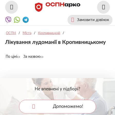
Замовити дзвінок
ОСПН
/
Міста
/
Кропивницкий
/
Лікування лудоманії в Кропивницькому
По ціні
За назвою
Не впевнені у підборі?
Допоможемо!