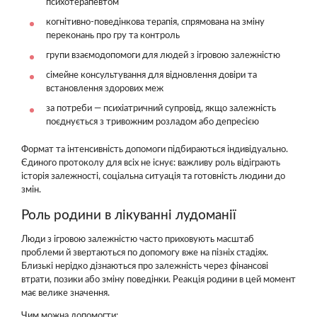
психотерапевтом
когнітивно-поведінкова терапія, спрямована на зміну
переконань про гру та контроль
групи взаємодопомоги для людей з ігровою залежністю
сімейне консультування для відновлення довіри та
встановлення здорових меж
за потреби — психіатричний супровід, якщо залежність
поєднується з тривожним розладом або депресією
Формат та інтенсивність допомоги підбираються індивідуально.
Єдиного протоколу для всіх не існує: важливу роль відіграють
історія залежності, соціальна ситуація та готовність людини до
змін.
Роль родини в лікуванні лудоманії
Люди з ігровою залежністю часто приховують масштаб
проблеми й звертаються по допомогу вже на пізніх стадіях.
Близькі нерідко дізнаються про залежність через фінансові
втрати, позики або зміну поведінки. Реакція родини в цей момент
має велике значення.
Чим можна допомогти: