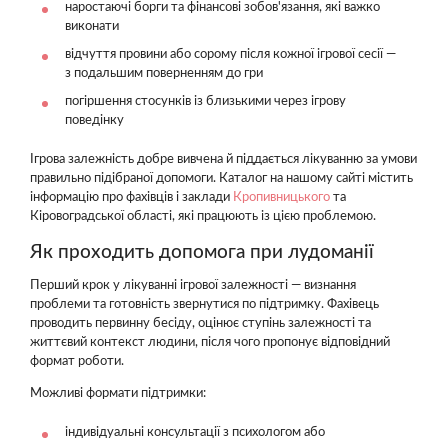
наростаючі борги та фінансові зобов'язання, які важко
виконати
відчуття провини або сорому після кожної ігрової сесії —
з подальшим поверненням до гри
погіршення стосунків із близькими через ігрову
поведінку
Ігрова залежність добре вивчена й піддається лікуванню за умови
правильно підібраної допомоги. Каталог на нашому сайті містить
інформацію про фахівців і заклади
Кропивницького
та
Кіровоградської області, які працюють із цією проблемою.
Як проходить допомога при лудоманії
Перший крок у лікуванні ігрової залежності — визнання
проблеми та готовність звернутися по підтримку. Фахівець
проводить первинну бесіду, оцінює ступінь залежності та
життєвий контекст людини, після чого пропонує відповідний
формат роботи.
Можливі формати підтримки:
індивідуальні консультації з психологом або