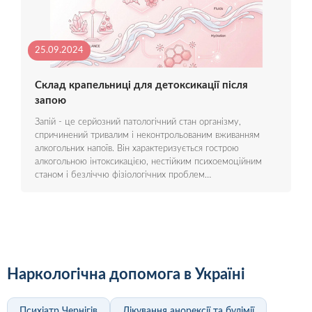
25.09.2024
Склад крапельниці для детоксикації після
запою
Запій - це серйозний патологічний стан організму,
спричинений тривалим і неконтрольованим вживанням
алкогольних напоїв. Він характеризується гострою
алкогольною інтоксикацією, нестійким психоемоційним
станом і безліччю фізіологічних проблем…
Наркологічна допомога в Україні
Психіатр Чернігів
Лікування анорексії та булімії