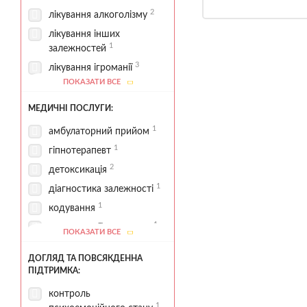
2
лікування алкоголізму
лікування інших
1
залежностей
3
лікування ігроманії
ПОКАЗАТИ ВСЕ
лікування
2
наркозалежності
МЕДИЧНІ ПОСЛУГИ:
1
програма 12 кроків
1
амбулаторний прийом
робота із залежною
1
гіпнотерапевт
1
поведінкою
2
детоксикація
2
реабілітаційні програми
1
діагностика залежності
1
стаціонарна реабілітація
1
кодування
1
консультації нарколога
ПОКАЗАТИ ВСЕ
контроль
ДОГЛЯД ТА ПОВСЯКДЕННА
1
медикаментозної терапії
ПІДТРИМКА:
купірування
контроль
абстинентного синдрому
1
1