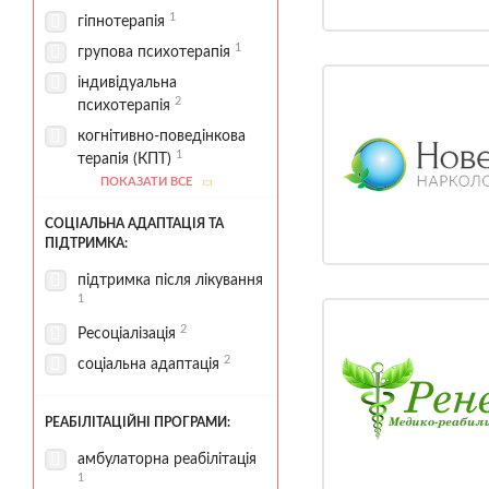
1
гіпнотерапія
1
групова психотерапія
індивідуальна
2
психотерапія
когнітивно-поведінкова
1
терапія (КПТ)
ПОКАЗАТИ ВСЕ
1
психокорекція
психологічне
СОЦІАЛЬНА АДАПТАЦІЯ ТА
1
консультування
ПІДТРИМКА:
1
психотерапевтичні сесії
підтримка після лікування
1
2
Ресоціалізація
2
соціальна адаптація
РЕАБІЛІТАЦІЙНІ ПРОГРАМИ:
амбулаторна реабілітація
1