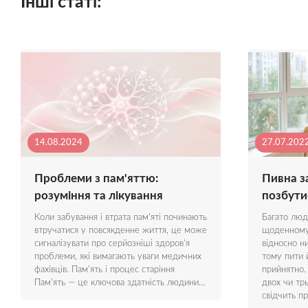
Інші статі:
14.08.2024
27.07.202
Проблеми з пам'яттю:
Пивна за
розуміння та лікування
позбути
Коли забування і втрата пам'яті починають
Багато люд
втручатися у повсякденне життя, це може
щоденному 
сигналізувати про серйозніші здоров'я
відносно н
проблеми, які вимагають уваги медичних
тому пити 
фахівців. Пам'ять і процес старіння
прийнятно.
Пам'ять — це ключова здатність людини…
двох чи тр
свідчить п