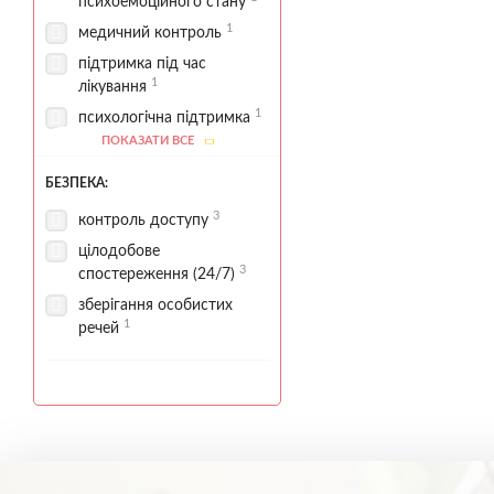
психоемоційного стану
1
1
медичний контроль
медична діагностика
3
підтримка під час
оцінка стану
1
лікування
1
підшивка
1
психологічна підтримка
психологічна діагностика
ПОКАЗАТИ ВСЕ
1
1
психологічний супровід
1
1
супровід пацієнтів
психотерапевт
БЕЗПЕКА:
3
контроль доступу
цілодобове
3
спостереження (24/7)
зберігання особистих
1
речей