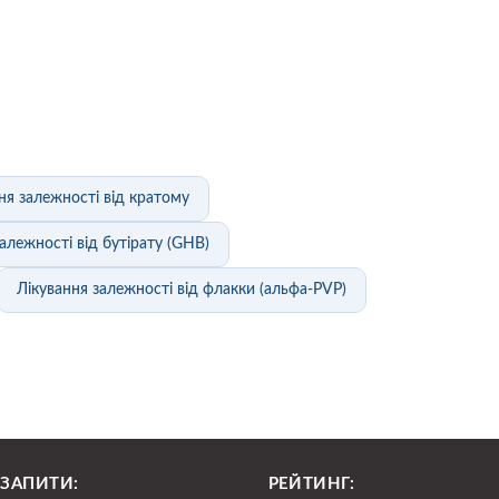
ня залежності від кратому
алежності від бутірату (GHB)
Лікування залежності від флакки (альфа-PVP)
 ЗАПИТИ:
РЕЙТИНГ: