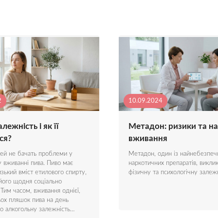
2
10.09.2024
лежність і як її
Метадон: ризики та на
ся?
вживання
ей не бачать проблеми у
Метадон, один із найнебезпеч
вживанні пива. Пиво має
наркотичних препаратів, викли
изький вміст етилового спирту,
фізичну та психологічну залеж
його щодня соціально
 Тим часом, вживання однієї,
ьох пляшок пива на день
ро алкогольну залежність…