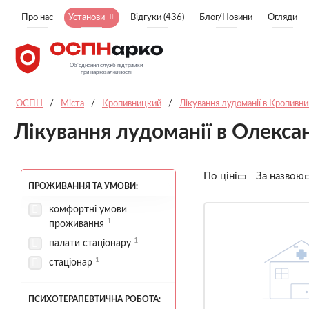
Про нас
Установи
Відгуки (436)
Блог/Новини
Огляди
ОСПН
/
Міста
/
Кропивницкий
/
Лікування лудоманії в Кропивн
Лікування лудоманії в Олексан
По ціні
За назвою
ПРОЖИВАННЯ ТА УМОВИ:
комфортні умови
1
проживання
1
палати стаціонару
1
стаціонар
ПСИХОТЕРАПЕВТИЧНА РОБОТА: