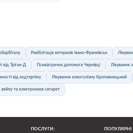
обарбіталу
Реабілітація ветеранів Івано-Франківськ
Лікуван
і від Тріган-Д
Психіатрична допомога Чернівці
Лікування з
жності від кодтерпіну
Лікування алкоголізму Кропивницький
д вейпу та електронних сигарет
ПОСЛУГИ:
ПОПУЛЯРНІ