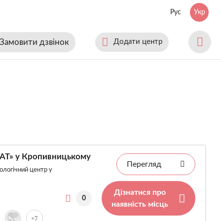
Рус
Укр
Замовити дзвінок
Додати центр
РАТ» у Кропивницькому
Перегляд
ологічний центр у
Дізнатися про
0
наявність місць
+7