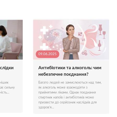
09.06.2025
слідки
Антибіотики та алкоголь: чим
небезпечне поєднання?
ніших
Багато людей не замислюються над тим,
кає сильну
як алкоголь може взаємодіяти з
ність…
прийнятими ліками. Однак поєднання
спиртних напоїв і антибіотиків може
призвести до серйозних наслідків для
здоров'я…