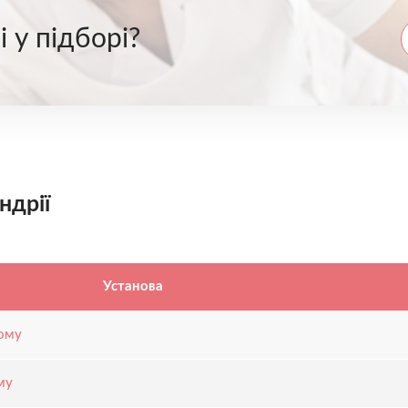
 у підборі?
ндрії
Установа
кому
му