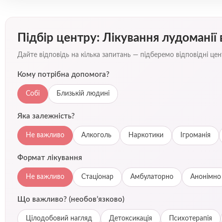
Підбір центру: Лікування лудоманії 
Дайте відповідь на кілька запитань — підберемо відповідні ц
Кому потрібна допомога?
Собі
Близькій людині
Яка залежність?
Не важливо
Алкоголь
Наркотики
Ігроманія
Формат лікування
Не важливо
Стаціонар
Амбулаторно
Анонімно
Що важливо? (необов’язково)
Цілодобовий нагляд
Детоксикація
Психотерапія