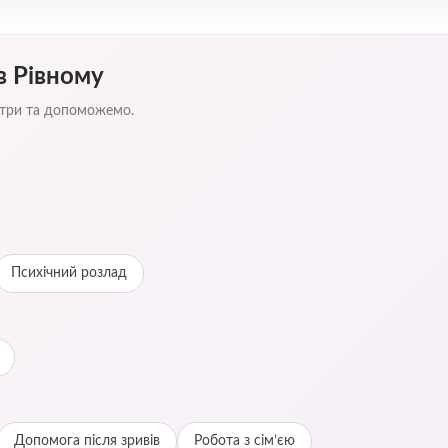
в Рівному
ентри та допоможемо.
Психічний розлад
Допомога після зривів
Робота з сім’єю