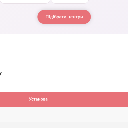
Підібрати центри
у
Установа