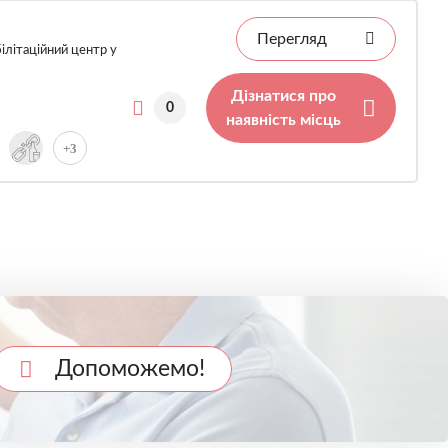
Перегляд
ілітаційний центр у
Дізнатися про
0
наявність місць
+3
Допоможемо!