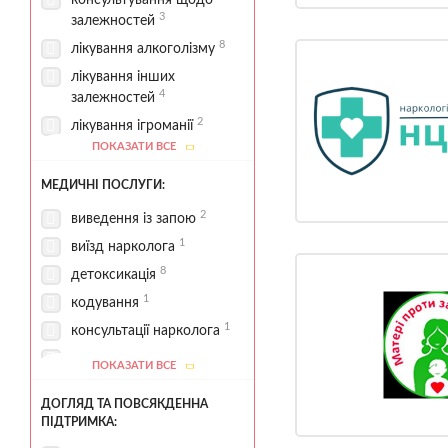
консультування щодо
3
залежностей
8
лікування алкоголізму
лікування інших
4
залежностей
2
лікування ігроманії
ПОКАЗАТИ ВСЕ
лікування
5
наркозалежності
МЕДИЧНІ ПОСЛУГИ:
1
програма 12 кроків
2
виведення із запою
6
реабілітаційні програми
1
виїзд нарколога
1
стаціонарна реабілітація
8
детоксикація
1
кодування
1
консультації нарколога
контроль
ПОКАЗАТИ ВСЕ
4
медикаментозної терапії
ДОГЛЯД ТА ПОВСЯКДЕННА
купірування
ПІДТРИМКА:
абстинентного синдрому
2