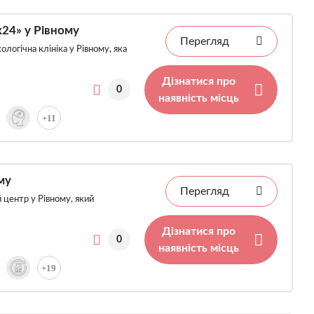
x24» у Рівному
Перегляд
логічна клініка у Рівному, яка
Дізнатися про
0
наявність місць
+11
му
Перегляд
 центр у Рівному, який
Дізнатися про
0
наявність місць
+19