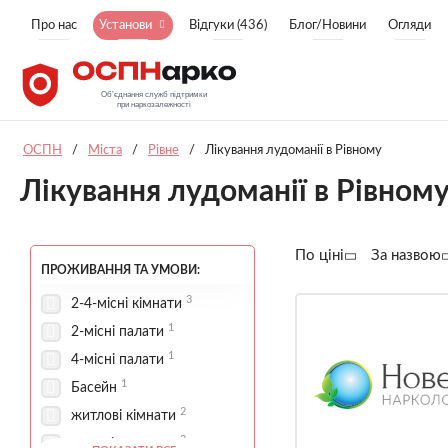
Про нас
Установи
Відгуки (436)
Блог/Новини
Огляди
ОСПН
/
Міста
/
Рівне
/
Лікування лудоманії в Рівному
Лікування лудоманії в Рівном
По ціні
За назвою
ПРОЖИВАННЯ ТА УМОВИ:
3
2-4-місні кімнати
1
2-місні палати
1
4-місні палати
1
Басейн
2
житлові кімнати
3
зона відпочинку