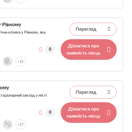
у Рівному
Перегляд
чна клініка у Рівному, яка
Дізнатися про
0
наявність місць
+11
ному
Перегляд
стаціонарний заклад у місті
Дізнатися про
0
наявність місць
+17