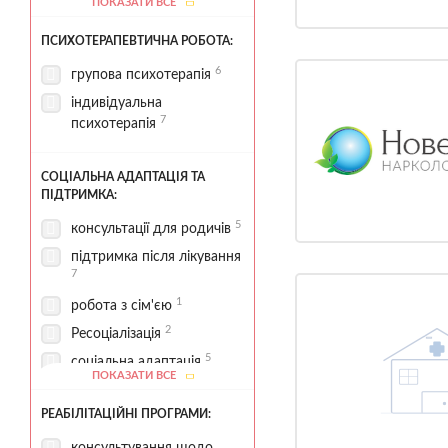
ПОКАЗАТИ ВСЕ
комфортні умови
ПСИХОТЕРАПЕВТИЧНА РОБОТА:
4
проживання
2
6
палати стаціонару
групова психотерапія
харчування за програмою
індивідуальна
4
7
психотерапія
1
реабілітаційні зони
1
СОЦІАЛЬНА АДАПТАЦІЯ ТА
спортивні зони
ПІДТРИМКА:
4
стаціонар
5
консультації для родичів
3
терапевтичні зони
підтримка після лікування
територія для прогулянок
7
1
1
робота з сім'єю
2
Ресоціалізація
5
соціальна адаптація
ПОКАЗАТИ ВСЕ
1
соціальний супровід
РЕАБІЛІТАЦІЙНІ ПРОГРАМИ: