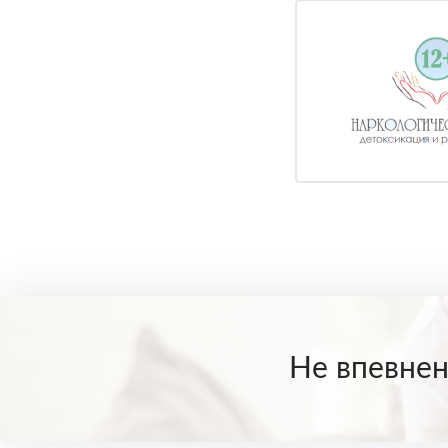
територія, що
2
охороняється
зберігання особистих
7
речей
Не впевнені