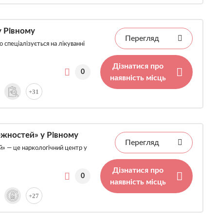
у Рівному
Перегляд
 спеціалізується на лікуванні
Дізнатися про
0
наявність місць
+31
жностей» у Рівному
Перегляд
й» — це наркологічний центр у
Дізнатися про
0
наявність місць
+27