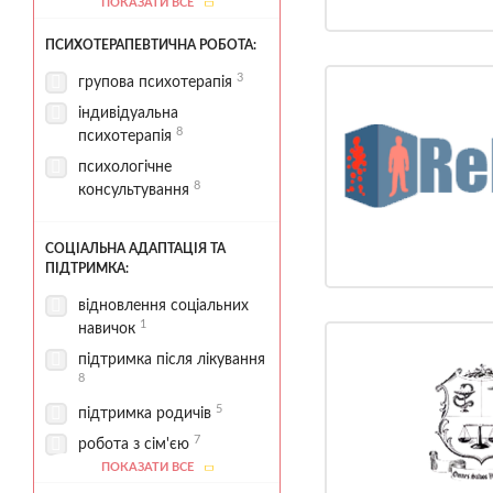
ПОКАЗАТИ ВСЕ
1
стаціонар
ПСИХОТЕРАПЕВТИЧНА РОБОТА:
територія для прогулянок
1
3
групова психотерапія
індивідуальна
8
психотерапія
психологічне
8
консультування
СОЦІАЛЬНА АДАПТАЦІЯ ТА
ПІДТРИМКА:
відновлення соціальних
1
навичок
підтримка після лікування
8
5
підтримка родичів
7
робота з сім'єю
ПОКАЗАТИ ВСЕ
6
соціальна адаптація