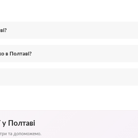
ві?
ko в Полтаві?
 у Полтаві
ентри та допоможемо.