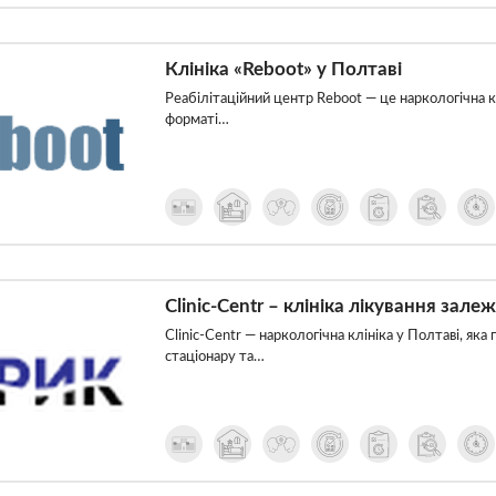
Клініка «Reboot» у Полтаві
Реабілітаційний центр Reboot — це наркологічна кл
форматі…
Clinic-Centr – клініка лікування зале
Clinic-Centr — наркологічна клініка у Полтаві, як
стаціонару та…