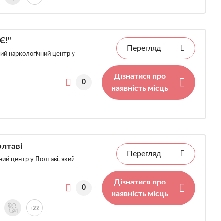
Є!"
Перегляд
ий наркологічний центр у
Дізнатися про
0
наявність місць
олтаві
Перегляд
ний центр у Полтаві, який
Дізнатися про
0
наявність місць
+22