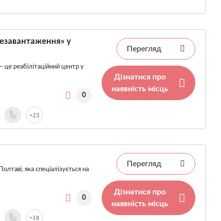
резавантаження» у
Перегляд
— це реабілітаційний центр у
Дізнатися про
наявність місць
0
+23
Перегляд
Полтаві, яка спеціалізується на
Дізнатися про
0
наявність місць
+18