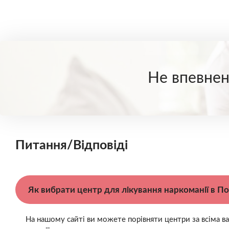
Не впевнені
Питання/Відповіді
Як вибрати центр для лікування наркоманії в По
На нашому сайті ви можете порівняти центри за всіма ва