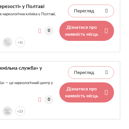
резості» у Полтаві
Перегляд
 наркологічна клініка у Полтаві,
Дізнатися про
0
наявність місць
+11
хмільна служба» у
Перегляд
а» — це наркологічний центр у
Дізнатися про
наявність місць
0
+23