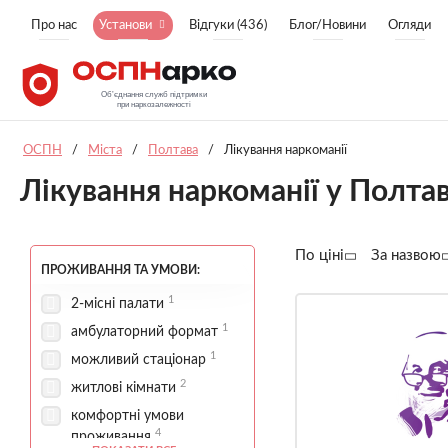
Про нас
Установи
Відгуки (436)
Блог/Новини
Огляди
ОСПН
/
Міста
/
Полтава
/
Лікування наркоманії
Лікування наркоманії у Полтав
По ціні
За назвою
ПРОЖИВАННЯ ТА УМОВИ:
1
2-місні палати
1
амбулаторний формат
1
можливий стаціонар
2
житлові кімнати
комфортні умови
4
проживання