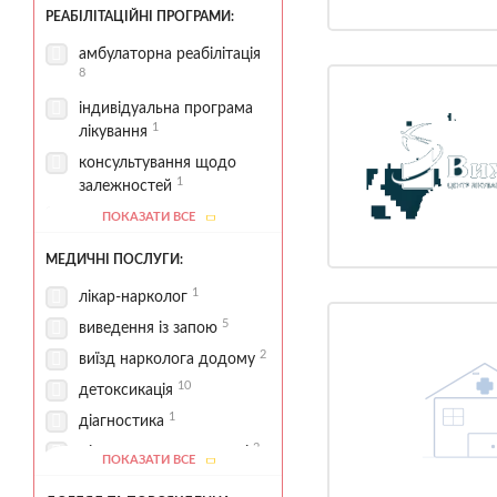
2
соціальна підтримка
РЕАБІЛІТАЦІЙНІ ПРОГРАМИ:
амбулаторна реабілітація
8
індивідуальна програма
1
лікування
консультування щодо
1
залежностей
7
лікування алкоголізму
ПОКАЗАТИ ВСЕ
лікування інших
МЕДИЧНІ ПОСЛУГИ:
8
залежностей
1
лікар-нарколог
4
лікування ігроманії
5
виведення із запою
лікування
5
2
наркозалежності
виїзд нарколога додому
10
лікування поведінкових
детоксикація
1
залежностей
1
діагностика
1
програма 12 кроків
2
діагностика залежності
ПОКАЗАТИ ВСЕ
програми профілактики
1
консультації психіатра
2