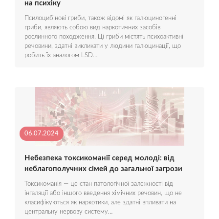
на психіку
Псилоцибінові гриби, також відомі як галюциногенні
гриби, являють собою вид наркотичних засобів
рослинного походження. Ці гриби містять психоактивні
речовини, здатні викликати у людини галюцинації, що
робить їх аналогом LSD…
06.07.2024
Небезпека токсикоманії серед молоді: від
неблагополучних сімей до загальної загрози
Токсикоманія — це стан патологічної залежності від
інгаляції або іншого введення хімічних речовин, що не
класифікуються як наркотики, але здатні впливати на
центральну нервову систему…