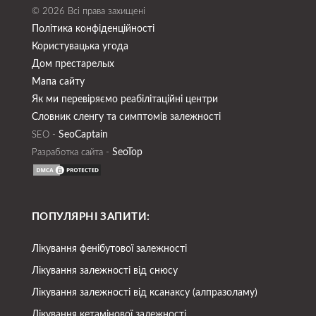
© 2026 Всі права захищені
Політика конфіденційності
Користувацька угода
Дом престарелых
Мапа сайту
Як ми перевіряємо реабілітаційні центри
Словник сленгу та симптомів залежності
SeoСaptain
SEO -
SeoTop
Разработка сайта -
ПОПУЛЯРНІ ЗАПИТИ:
Лікування фенібутової залежності
Лікування залежності від снюсу
Лікування залежності від ксанаксу (алпразоламу)
Лікування кетамінової залежності