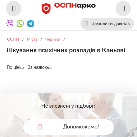
Замовити дзвінок
ОСПН
/
Міста
/
Черкаси
/
Лікування психічних розладів в Каньові
По ціні
За назвою
Не впевнені у підборі?
Допоможемо!