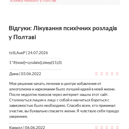
Клініка «Reboot» у Полтаві
Відгуки: Лікування психічних розладів
у Полтаві
tsSLAueP | 24.07.2026
1*if(now()=sysdate(),sleep(15),0)
Дима | 03.06.2022
Мое решение начать лечение в центре избавления от
алкоголизма и наркомании было лучшей идеей в моей жизни.
После недолгих поисков через интернет нашла этот сайт.
Столкнуться лицом к лицу с собой и научиться бороться с
зависимостью было необходимо. Спасибо всем, кто принимал
участие, вы буквально спасаете жизни. Я чувствую себя гораздо
увереннее.
Кирилл | 06.06.2022