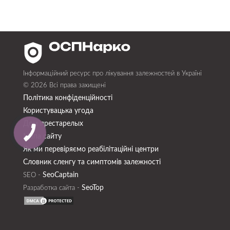
Інформаційний ресурс про лікування залежностей в Україні
© 2026 Всі права захищені
Політика конфіденційності
Користувацька угода
Дом престарелых
Мапа сайту
Як ми перевіряємо реабілітаційні центри
Словник сленгу та симптомів залежності
SeoСaptain
SEO -
SeoTop
Разработка сайта -