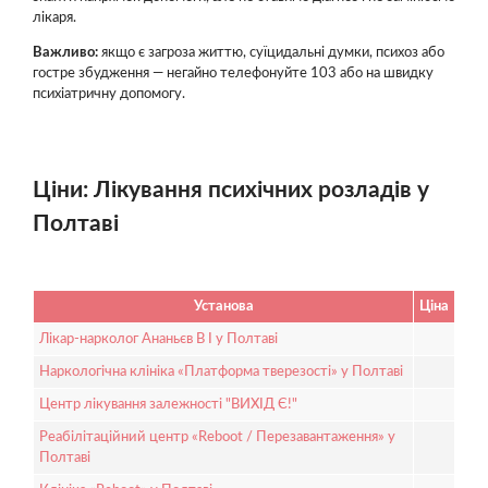
лікаря.
Важливо:
якщо є загроза життю, суїцидальні думки, психоз або
гостре збудження — негайно телефонуйте 103 або на швидку
психіатричну допомогу.
Ціни: Лікування психічних розладів у
Полтаві
Установа
Ціна
Лікар-нарколог Ананьєв В І у Полтаві
Наркологічна клініка «Платформа тверезості» у Полтаві
Центр лікування залежності "ВИХІД Є!"
Реабілітаційний центр «Reboot / Перезавантаження» у
Полтаві