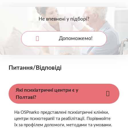
Не впевнені у підборі?
Допоможемо!
Питання/Відповіді
Які психіатричні центри є у
Полтаві?
На OSPnarko представлені психіатричні клініки,
центри психотерапії та реабілітації. Порівнюйте
їх за профілем допомоги, методами та умовами.