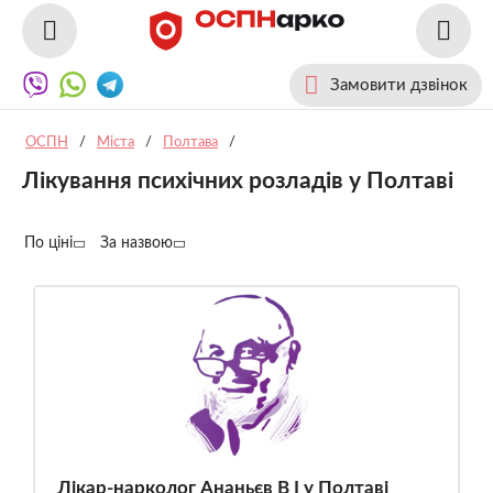
Замовити дзвінок
ОСПН
/
Міста
/
Полтава
/
Лікування психічних розладів у Полтаві
По ціні
За назвою
Лікар-нарколог Ананьєв В І у Полтаві