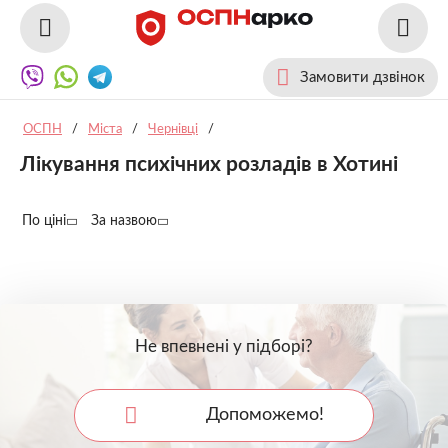
Замовити дзвінок
ОСПН
/
Міста
/
Чернівці
/
Лікування психічних розладів в Хотині
По ціні
За назвою
Не впевнені у підборі?
Допоможемо!