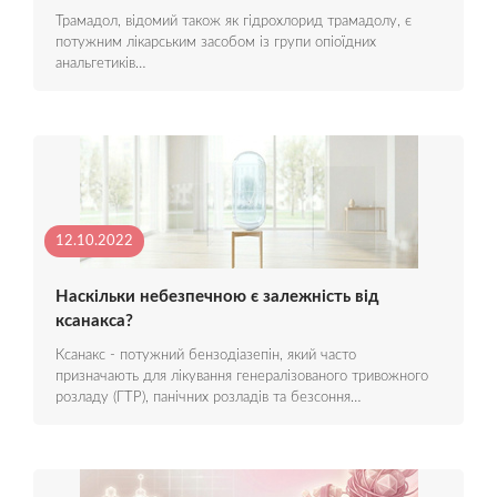
Трамадол, відомий також як гідрохлорид трамадолу, є
потужним лікарським засобом із групи опіоїдних
анальгетиків…
12.10.2022
Наскільки небезпечною є залежність від
ксанакса?
Ксанакс - потужний бензодіазепін, який часто
призначають для лікування генералізованого тривожного
розладу (ГТР), панічних розладів та безсоння…