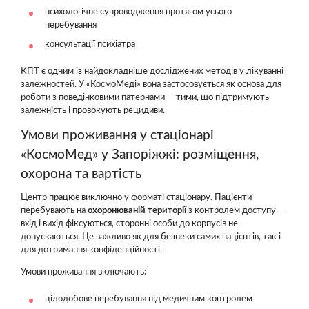
психологічне супроводження протягом усього
перебування
консультації психіатра
КПТ є одним із найдокладніше досліджених методів у лікуванні
залежностей. У «КосмоМеді» вона застосовується як основа для
роботи з поведінковими патернами — тими, що підтримують
залежність і провокують рецидиви.
Умови проживання у стаціонарі
«КосмоМед» у Запоріжжі: розміщення,
охорона та вартість
Центр працює виключно у форматі стаціонару. Пацієнти
перебувають на
охоронюваній території
з контролем доступу —
вхід і вихід фіксуються, сторонні особи до корпусів не
допускаються. Це важливо як для безпеки самих пацієнтів, так і
для дотримання конфіденційності.
Умови проживання включають:
цілодобове перебування під медичним контролем