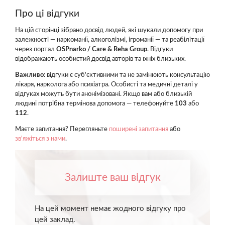
Про ці відгуки
На цій сторінці зібрано досвід людей, які шукали допомогу при
залежності — наркоманії, алкоголізмі, ігроманії — та реабілітації
через портал
OSPnarko / Care & Reha Group
. Відгуки
відображають особистий досвід авторів та їхніх близьких.
Важливо:
відгуки є суб'єктивними та не замінюють консультацію
лікаря, нарколога або психіатра. Особисті та медичні деталі у
відгуках можуть бути анонімізовані. Якщо вам або близькій
людині потрібна термінова допомога — телефонуйте
103
або
112
.
Маєте запитання? Перегляньте
поширені запитання
або
зв'яжіться з нами
.
Залиште ваш відгук
На цей момент немає жодного відгуку про
цей заклад.