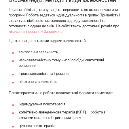
«КосмоМеді»: методи і види залежностей
Після стабілізації стану пацієнт переходить до основної частини
програми. Робота ведеться індивідуально та в групах. Тривалість і
структура підбираються залежно від виду залежності та
готовності людини до змін. На сайті також доступний розділ про
лікування ігроманії у Запоріжжі
.
Центр працює з такими видами залежностей:
алкогольна залежність
наркозалежність (у тому числі опіоїди, синтетичні
речовини)
ігрова залежність та ігроманія
нікотинова залежність
Психотерапевтична робота включає такі формати та методи:
індивідуальна психотерапія
когнітивно-поведенкова терапія (КПТ)
— робота зі
схемами мислення і тригерами зриву
групова психотерапія