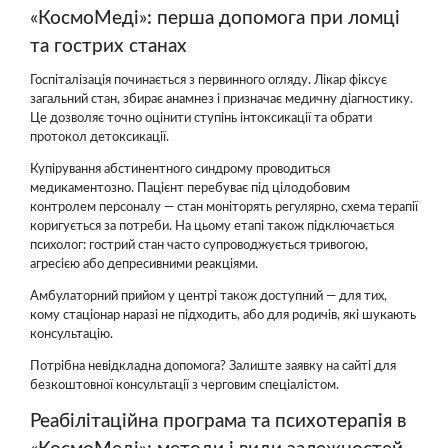
«КосмоМеді»: перша допомога при ломці
та гострих станах
Госпіталізація починається з первинного огляду. Лікар фіксує
загальний стан, збирає анамнез і призначає медичну діагностику.
Це дозволяє точно оцінити ступінь інтоксикації та обрати
протокол детоксикації.
Купірування абстинентного синдрому проводиться
медикаментозно. Пацієнт перебуває під цілодобовим
контролем персоналу — стан моніторять регулярно, схема терапії
коригується за потреби. На цьому етапі також підключається
психолог: гострий стан часто супроводжується тривогою,
агресією або депресивними реакціями.
Амбулаторний прийом у центрі також доступний — для тих,
кому стаціонар наразі не підходить, або для родичів, які шукають
консультацію.
Потрібна невідкладна допомога? Залиште заявку на сайті для
безкоштовної консультації з черговим спеціалістом.
Реабілітаційна програма та психотерапія в