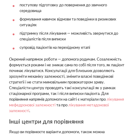
поступову підготовку до повернення до звичного
середовища
формування навичок відмови та поведінки в ризикових
ситуаціях
підтримку після лікування — можливість звернутися до
спеціалістів після виписки
супровід пацієнтів на перехідному етапі
Окремий напрямок роботи — допомога родичам. Созалежність
формується роками і не зникає сама по собі після того, як пацієнт
починає лікуватися. Консультації для близьких дозволяють
зрозуміти механіку залежності, змінити власні поведінкові
стратегії і не стати мимовільним провокатором зриву.
Спеціалісти центру проводять такі консультації як у рамках
стаціонарної програми, так і після виписки пацієнта. Для
порівняння напрямів допомоги на сайті є матеріали про
лікування
мефедронової залежності
та про
лікування метадонової
залежності
.
Інші центри для порівняння
Якщо ви порівнюєте варіанти допомоги, також можна