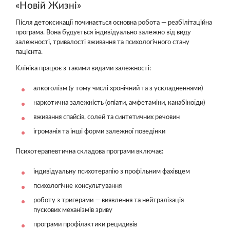
«Новій Жизні»
Після детоксикації починається основна робота — реабілітаційна
програма. Вона будується індивідуально залежно від виду
залежності, тривалості вживання та психологічного стану
пацієнта.
Клініка працює з такими видами залежності:
алкоголізм (у тому числі хронічний та з ускладненнями)
наркотична залежність (опіати, амфетаміни, канабіноїди)
вживання спайсів, солей та синтетичних речовин
ігроманія та інші форми залежної поведінки
Психотерапевтична складова програми включає:
індивідуальну психотерапію з профільним фахівцем
психологічне консультування
роботу з тригерами — виявлення та нейтралізація
пускових механізмів зриву
програми профілактики рецидивів