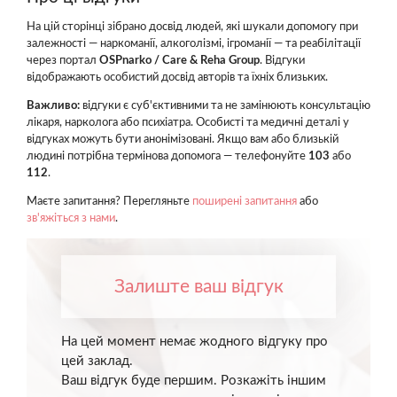
На цій сторінці зібрано досвід людей, які шукали допомогу при
залежності — наркоманії, алкоголізмі, ігроманії — та реабілітації
через портал
OSPnarko / Care & Reha Group
. Відгуки
відображають особистий досвід авторів та їхніх близьких.
Важливо:
відгуки є суб'єктивними та не замінюють консультацію
лікаря, нарколога або психіатра. Особисті та медичні деталі у
відгуках можуть бути анонімізовані. Якщо вам або близькій
людині потрібна термінова допомога — телефонуйте
103
або
112
.
Маєте запитання? Перегляньте
поширені запитання
або
зв'яжіться з нами
.
Залиште ваш відгук
На цей момент немає жодного відгуку про
цей заклад.
Ваш відгук буде першим. Розкажіть іншим