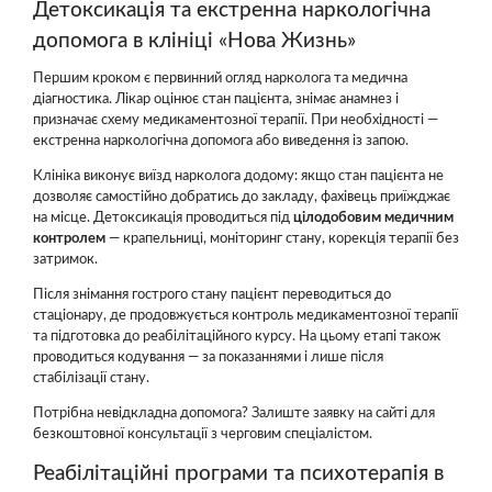
Детоксикація та екстренна наркологічна
допомога в клініці «Нова Жизнь»
Першим кроком є первинний огляд нарколога та медична
діагностика. Лікар оцінює стан пацієнта, знімає анамнез і
призначає схему медикаментозної терапії. При необхідності —
екстренна наркологічна допомога або виведення із запою.
Клініка виконує виїзд нарколога додому: якщо стан пацієнта не
дозволяє самостійно добратись до закладу, фахівець приїжджає
на місце. Детоксикація проводиться під
цілодобовим медичним
контролем
— крапельниці, моніторинг стану, корекція терапії без
затримок.
Після знімання гострого стану пацієнт переводиться до
стаціонару, де продовжується контроль медикаментозної терапії
та підготовка до реабілітаційного курсу. На цьому етапі також
проводиться кодування — за показаннями і лише після
стабілізації стану.
Потрібна невідкладна допомога? Залиште заявку на сайті для
безкоштовної консультації з черговим спеціалістом.
Реабілітаційні програми та психотерапія в