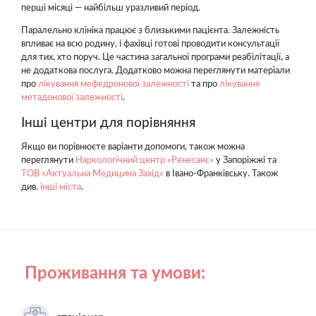
перші місяці — найбільш уразливий період.
Паралельно клініка працює з близькими пацієнта. Залежність
впливає на всю родину, і фахівці готові проводити консультації
для тих, хто поруч. Це частина загальної програми реабілітації, а
не додаткова послуга. Додатково можна переглянути матеріали
про
лікування мефедронової залежності
та про
лікування
метадонової залежності
.
Інші центри для порівняння
Якщо ви порівнюєте варіанти допомоги, також можна
переглянути
Наркологічний центр «Ренесанс»
у Запоріжжі та
ТОВ «Актуальна Медицина Захід»
в Івано-Франківську. Також
див.
інші міста
.
Проживання та умови: