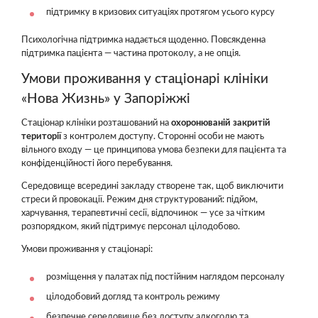
підтримку в кризових ситуаціях протягом усього курсу
Психологічна підтримка надається щоденно. Повсякденна
підтримка пацієнта — частина протоколу, а не опція.
Умови проживання у стаціонарі клініки
«Нова Жизнь» у Запоріжжі
Стаціонар клініки розташований на
охоронюваній закритій
території
з контролем доступу. Сторонні особи не мають
вільного входу — це принципова умова безпеки для пацієнта та
конфіденційності його перебування.
Середовище всередині закладу створене так, щоб виключити
стреси й провокації. Режим дня структурований: підйом,
харчування, терапевтичні сесії, відпочинок — усе за чітким
розпорядком, який підтримує персонал цілодобово.
Умови проживання у стаціонарі:
розміщення у палатах під постійним наглядом персоналу
цілодобовий догляд та контроль режиму
безпечне середовище без доступу алкоголю та