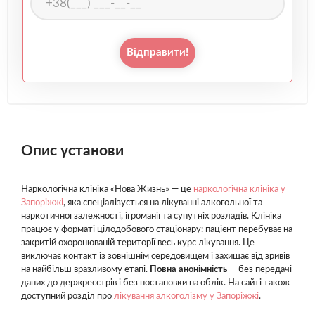
Відправити!
Опис установи
Наркологічна клініка «Нова Жизнь» — це
наркологічна клініка у
Запоріжжі
, яка спеціалізується на лікуванні алкогольної та
наркотичної залежності, ігроманії та супутніх розладів. Клініка
працює у форматі цілодобового стаціонару: пацієнт перебуває на
закритій охоронюваній території весь курс лікування. Це
виключає контакт із зовнішнім середовищем і захищає від зривів
на найбільш вразливому етапі.
Повна анонімність
— без передачі
даних до держреєстрів і без постановки на облік. На сайті також
доступний розділ про
лікування алкоголізму у Запоріжжі
.