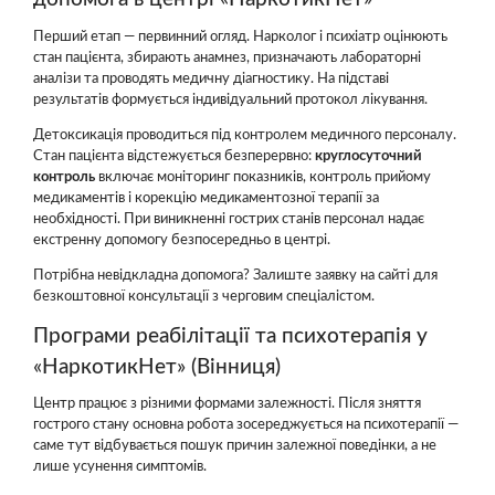
Перший етап — первинний огляд. Нарколог і психіатр оцінюють
стан пацієнта, збирають анамнез, призначають лабораторні
аналізи та проводять медичну діагностику. На підставі
результатів формується індивідуальний протокол лікування.
Детоксикація проводиться під контролем медичного персоналу.
Стан пацієнта відстежується безперервно:
круглосуточний
контроль
включає моніторинг показників, контроль прийому
медикаментів і корекцію медикаментозної терапії за
необхідності. При виникненні гострих станів персонал надає
екстренну допомогу безпосередньо в центрі.
Потрібна невідкладна допомога? Залиште заявку на сайті для
безкоштовної консультації з черговим спеціалістом.
Програми реабілітації та психотерапія у
«НаркотикНет» (Вінниця)
Центр працює з різними формами залежності. Після зняття
гострого стану основна робота зосереджується на психотерапії —
саме тут відбувається пошук причин залежної поведінки, а не
лише усунення симптомів.