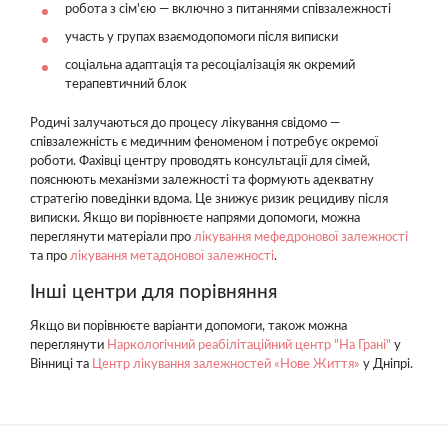
робота з сім'єю — включно з питаннями співзалежності
участь у групах взаємодопомоги після виписки
соціальна адаптація та ресоціалізація як окремий
терапевтичний блок
Родичі залучаються до процесу лікування свідомо —
співзалежність є медичним феноменом і потребує окремої
роботи. Фахівці центру проводять консультації для сімей,
пояснюють механізми залежності та формують адекватну
стратегію поведінки вдома. Це знижує ризик рецидиву після
виписки. Якщо ви порівнюєте напрями допомоги, можна
переглянути матеріали про
лікування мефедронової залежності
та про
лікування метадонової залежності
.
Інші центри для порівняння
Якщо ви порівнюєте варіанти допомоги, також можна
переглянути
Наркологічний реабілітаційний центр "На Грані"
у
Вінниці та
Центр лікування залежностей «Нове Життя»
у Дніпрі.