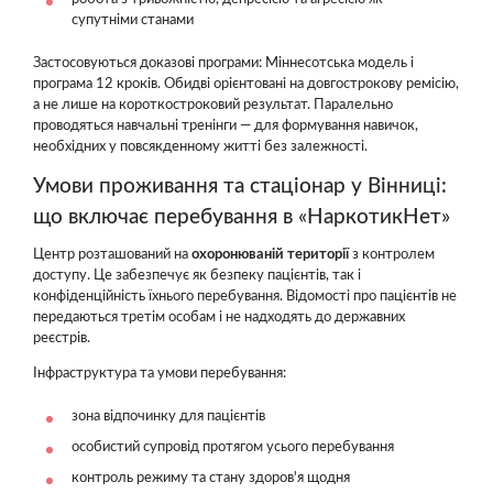
супутніми станами
Застосовуються доказові програми: Міннесотська модель і
програма 12 кроків. Обидві орієнтовані на довгострокову ремісію,
а не лише на короткостроковий результат. Паралельно
проводяться навчальні тренінги — для формування навичок,
необхідних у повсякденному житті без залежності.
Умови проживання та стаціонар у Вінниці:
що включає перебування в «НаркотикНет»
Центр розташований на
охоронюваній території
з контролем
доступу. Це забезпечує як безпеку пацієнтів, так і
конфіденційність їхнього перебування. Відомості про пацієнтів не
передаються третім особам і не надходять до державних
реєстрів.
Інфраструктура та умови перебування:
зона відпочинку для пацієнтів
особистий супровід протягом усього перебування
контроль режиму та стану здоров'я щодня