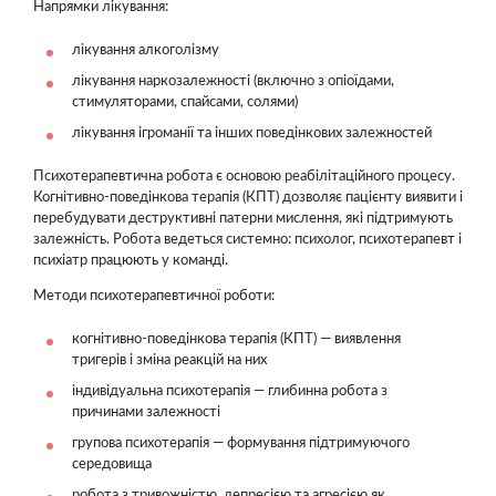
Напрямки лікування:
лікування алкоголізму
лікування наркозалежності (включно з опіоїдами,
стимуляторами, спайсами, солями)
лікування ігроманії та інших поведінкових залежностей
Психотерапевтична робота є основою реабілітаційного процесу.
Когнітивно-поведінкова терапія (КПТ) дозволяє пацієнту виявити і
перебудувати деструктивні патерни мислення, які підтримують
залежність. Робота ведеться системно: психолог, психотерапевт і
психіатр працюють у команді.
Методи психотерапевтичної роботи:
когнітивно-поведінкова терапія (КПТ) — виявлення
тригерів і зміна реакцій на них
індивідуальна психотерапія — глибинна робота з
причинами залежності
групова психотерапія — формування підтримуючого
середовища
робота з тривожністю, депресією та агресією як