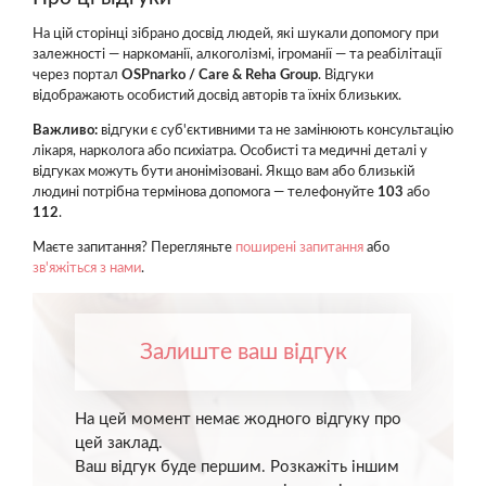
На цій сторінці зібрано досвід людей, які шукали допомогу при
залежності — наркоманії, алкоголізмі, ігроманії — та реабілітації
через портал
OSPnarko / Care & Reha Group
. Відгуки
відображають особистий досвід авторів та їхніх близьких.
Важливо:
відгуки є суб'єктивними та не замінюють консультацію
лікаря, нарколога або психіатра. Особисті та медичні деталі у
відгуках можуть бути анонімізовані. Якщо вам або близькій
людині потрібна термінова допомога — телефонуйте
103
або
112
.
Маєте запитання? Перегляньте
поширені запитання
або
зв'яжіться з нами
.
Залиште ваш відгук
На цей момент немає жодного відгуку про
цей заклад.
Ваш відгук буде першим. Розкажіть іншим