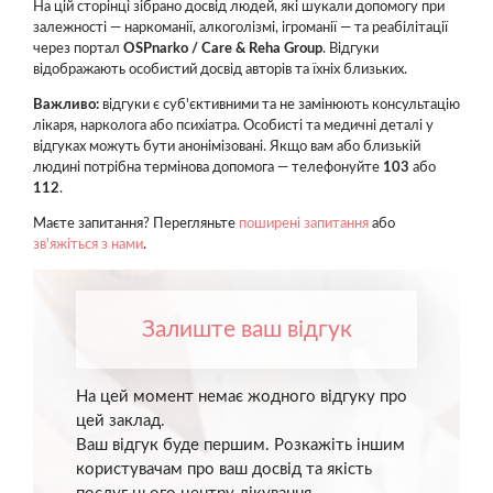
На цій сторінці зібрано досвід людей, які шукали допомогу при
залежності — наркоманії, алкоголізмі, ігроманії — та реабілітації
через портал
OSPnarko / Care & Reha Group
. Відгуки
відображають особистий досвід авторів та їхніх близьких.
Важливо:
відгуки є суб'єктивними та не замінюють консультацію
лікаря, нарколога або психіатра. Особисті та медичні деталі у
відгуках можуть бути анонімізовані. Якщо вам або близькій
людині потрібна термінова допомога — телефонуйте
103
або
112
.
Маєте запитання? Перегляньте
поширені запитання
або
зв'яжіться з нами
.
Залиште ваш відгук
На цей момент немає жодного відгуку про
цей заклад.
Ваш відгук буде першим. Розкажіть іншим
користувачам про ваш досвід та якість