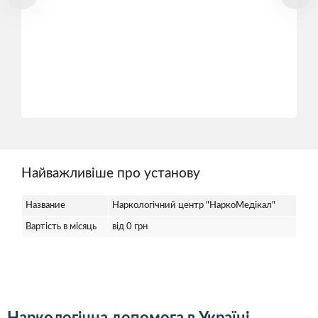
Найважливіше про установу
Название
Наркологічний центр "НаркоМедікал"
Вартість в місяць
від 0 грн
Наркологічна допомога в Україні