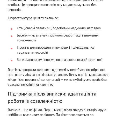
анонімність
— ні постановки на облік, ні передачі даних третім
особам. Це принципова позиція, яку ми дотримуємося без
винятків.
Інфраструктура центру включає:
Стаціонарні палати з цілодобовим медичним наглядом
Басейн — як елемент фізичної реабілітації і зниження
тривожності
Простір для проведення групових і індивідуальних
терапевтичних сесій
Зони відпочинку і прогулянок на охоронюваній території
Вартість програми залежить від терміну перебування, обраного
протоколу лікування і формату палати. Точну вартість розраховує
лікар після первинної консультації — ми не публікуємо прайс без
урахування клінічної картини.
Підтримка після виписки: адаптація та
робота із созалежністю
Виписка — це не фінал. Перші місяці після виходу зі стаціонару є
найбільш вразливим періодом. Пацієнт повертається до