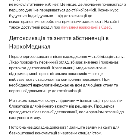
не консультативний кабінет. Це місце, де лікування починається з
першого дня і не переривається до стійкої ремісії. Кожен курс
будується індивідуально — від детоксикації до
психотерапевтичної роботи з причинами залежності. На сайті
також доступний розділ про
лікування наркоманії в Одесі
.
Детоксикація та зняття абстиненції в
НаркоМедикал
Першочергове завдання після надходження — стабілізація стану.
Лікар проводить первинний огляд, збирає анамнез і призначає
протокол детоксикації. Крапельниці, медикаментозна
підтримка, моніторинг вітальних показників — все це
відбувається у стаціонарі під контролем персоналу. При
необхідності
нарколог виїжджає на дом
для оцінки стану та
первинної допомоги ще до госпіталізації.
Ми також надаємо послугу підшивки — імплантація препаратів-
блокаторів для хімічного захисту від рецидиву. Процедура
проводиться після повної детоксикації, коли організм готовий до
наступного етапу.
Потрібна невідкладна допомога? Залиште заявку на сайті для
безкоштовної консультації з черговим спеціалістом.