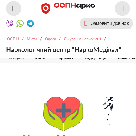
Замовити дзвінок
ОСПН
/
Міста
/
Одеса
/
Лікування наркоманії
/
Наркологічний центр "НаркоМедікал"
Галерея
Опис
Переваги
Відгуки (0)
Заванта