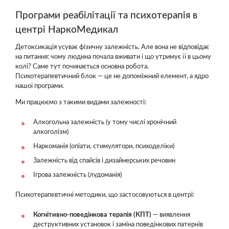
Програми реабілітації та психотерапія в
центрі НаркоМедикал
Детоксикація усуває фізичну залежність. Але вона не відповідає
на питання: чому людина почала вживати і що утримує її в цьому
колі? Саме тут починається основна робота.
Психотерапевтичний блок — це не допоміжний елемент, а ядро
нашої програми.
Ми працюємо з такими видами залежності:
Алкогольна залежність (у тому числі хронічний
алкоголізм)
Наркоманія (опіати, стимулятори, психоделіки)
Залежність від спайсів і дизайнерських речовин
Ігрова залежність (лудоманія)
Психотерапевтичні методики, що застосовуються в центрі:
Когнітивно-поведінкова терапія (КПТ)
— виявлення
деструктивних установок і заміна поведінкових патернів