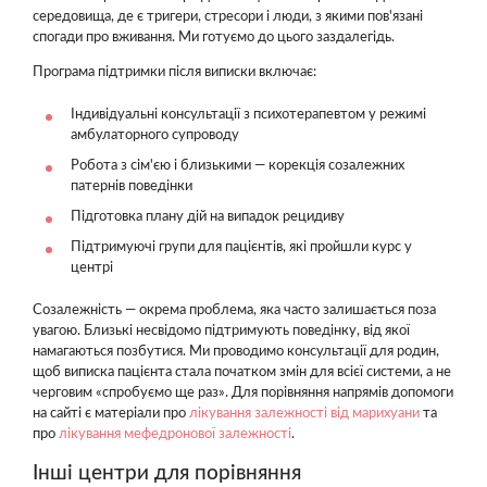
середовища, де є тригери, стресори і люди, з якими пов'язані
спогади про вживання. Ми готуємо до цього заздалегідь.
Програма підтримки після виписки включає:
Індивідуальні консультації з психотерапевтом у режимі
амбулаторного супроводу
Робота з сім'єю і близькими — корекція созалежних
патернів поведінки
Підготовка плану дій на випадок рецидиву
Підтримуючі групи для пацієнтів, які пройшли курс у
центрі
Созалежність — окрема проблема, яка часто залишається поза
увагою. Близькі несвідомо підтримують поведінку, від якої
намагаються позбутися. Ми проводимо консультації для родин,
щоб виписка пацієнта стала початком змін для всієї системи, а не
черговим «спробуємо ще раз». Для порівняння напрямів допомоги
на сайті є матеріали про
лікування залежності від марихуани
та
про
лікування мефедронової залежності
.
Інші центри для порівняння