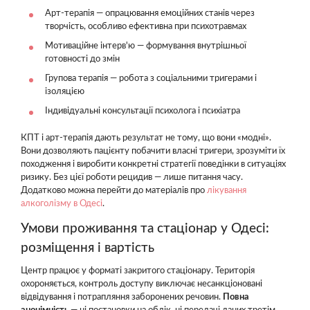
Арт-терапія — опрацювання емоційних станів через
творчість, особливо ефективна при психотравмах
Мотиваційне інтерв'ю — формування внутрішньої
готовності до змін
Групова терапія — робота з соціальними тригерами і
ізоляцією
Індивідуальні консультації психолога і психіатра
КПТ і арт-терапія дають результат не тому, що вони «модні».
Вони дозволяють пацієнту побачити власні тригери, зрозуміти їх
походження і виробити конкретні стратегії поведінки в ситуаціях
ризику. Без цієї роботи рецидив — лише питання часу.
Додатково можна перейти до матеріалів про
лікування
алкоголізму в Одесі
.
Умови проживання та стаціонар у Одесі:
розміщення і вартість
Центр працює у форматі закритого стаціонару. Територія
охороняється, контроль доступу виключає несанкціоновані
відвідування і потрапляння заборонених речовин.
Повна