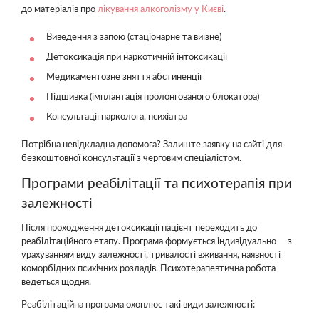
до матеріалів про
лікування алкоголізму у Києві
.
Виведення з запою (стаціонарне та виїзне)
Детоксикація при наркотичній інтоксикації
Медикаментозне зняття абстиненції
Підшивка (імплантація пролонгованого блокатора)
Консультації нарколога, психіатра
Потрібна невідкладна допомога? Залиште заявку на сайті для
безкоштовної консультації з черговим спеціалістом.
Програми реабілітації та психотерапія при
залежності
Після проходження детоксикації пацієнт переходить до
реабілітаційного етапу. Програма формується індивідуально — з
урахуванням виду залежності, тривалості вживання, наявності
коморбідних психічних розладів. Психотерапевтична робота
ведеться щодня.
Реабілітаційна програма охоплює такі види залежності: