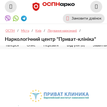
Замовити дзвінок
ОСПН
/
Міста
/
Київ
/
Лікування наркоманії
/
Наркологічний центр "Приват-клініка"
Галерея
Опис
Переваги
Відгуки (0)
Заванта