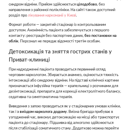
синдром відміни. Прийом здійснюється
цілодобово
, без
направлення з районної поліклініки. На сайті також доступний
розділ про
лікування наркоманії у Києві
.
Формат роботи — закритий стаціонар із контрольованим
доступом. Анонімність пацієнта забезпечується з першого
контакту: реєстрація без паспортних даних,
без постановки на
облік
. Персонал не передає відомості третім особам.
Детоксикація та зняття гострих станів у
Приват-клиниці
При надходженні пацієнта проводиться первинний огляд
черговим наркологом. Збирається анамнез, оцінюється тяжкість
інтоксикації або синдрому відміни. На підставі клінічної картини
призначається інфузійна терапія — крапельниці з розчинами для
дезінтоксикації, препарати для корекції електролітного балансу,
седативна та симптоматична терапія.
Виведення з запою проводиться як у стаціонарних умовах клініки,
так і
з виїздом нарколога додому
. Виїзна бригада прибуває в
узгоджений час, виконує детоксикацію на місці або транспортує
пацієнта до стаціонару. Підшивка від алкоголю здійснюється
після стабілізації соматичного стану. Додатково можна перейти