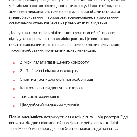
Клініка розміщує пацієнтів у 2-, 3- та 4-місних кімнатах, а також
у 2-місних палатах підвищеного комфорту. Палати обладнані
зручними ліжками, системою вентиляції, засобами особистої
гігієни. Харчування — триразове, збалансоване, з урахуванням
соматичного стану пацієнта на різних етапах лікування.
Доступ на територію клініки — контрольований. Стороннє
відвідування регулюється адміністрацією. Це виключає
несанкціонований контакт із зовнішнім середовищем у перші
тижні перебування, коли ризик зриву найвищий.
2-місні палати підвищеного комфорту
2-, 3-, 4-місні кімнати стандарту
Спортивні зони для фізичної реабілітації
Контрольований доступ та охорона
Триразове харчування
Цілодобовий медичний супровід
Повна анонімність
дотримується на всіх рівнях — від реєстрації до
виписки. Жодних відомостей про факт перебування в клініці
третім особам не передається без письмової згоди пацієнта.