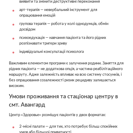
виявити та змінити деструктивні переконання
арт-терапія — невербальний інструмент для
опрацювання емоцій
групова терапія — робота у колі однодумців, обмін
досвідом
психоедукація — навчання пацієнта та його рідних
розпізнавати тригери зриву
індивідуальні консультації психолога
Важливим елементом програми є залучення родини. Заняття для
рідних пацієнта — не додаткова опція, а частина реабілітаційного
маршруту. Адже залежність впливає на всю систему стосунків, і
без опрацювання созалежності ризик рецидиву залишається
високим.
Умови проживання та стаціонар центру в
смт. Авангард
Центр «Здоровье» розміщує пацієнтів у двох форматах:
2-місні палати — для тих, хто потребує більш спокійних
умов або більшої приватності