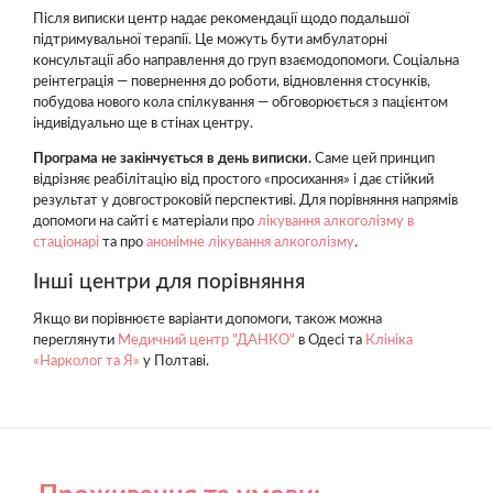
Після виписки центр надає рекомендації щодо подальшої
підтримувальної терапії. Це можуть бути амбулаторні
консультації або направлення до груп взаємодопомоги. Соціальна
реінтеграція — повернення до роботи, відновлення стосунків,
побудова нового кола спілкування — обговорюється з пацієнтом
індивідуально ще в стінах центру.
Програма не закінчується в день виписки.
Саме цей принцип
відрізняє реабілітацію від простого «просихання» і дає стійкий
результат у довгостроковій перспективі. Для порівняння напрямів
допомоги на сайті є матеріали про
лікування алкоголізму в
стаціонарі
та про
анонімне лікування алкоголізму
.
Інші центри для порівняння
Якщо ви порівнюєте варіанти допомоги, також можна
переглянути
Медичний центр "ДАНКО"
в Одесі та
Клініка
«Нарколог та Я»
у Полтаві.