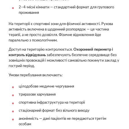
2–4-місні кімнати — стандартний формат для групового
проживання
На території є спортивні зони для фізичної активності. Рухова
активність включена в щоденний розпорядок — це частина
терапії, а не просто дозвілля. Фізичне відновлення йде
паралельно з психологічним.
Доступ на територію контролюється.
Охоронний периметр і
контроль відвідувань
забезпечують безпечне середовище без
зовнішніх провокацій і можливості самовільно покинути заклад у
гострий період.
Умови перебування включають:
цілодобове медичне чергування
триразове харчування
спортивна інфраструктура на території
стаціонарний формат без вільного виходу
анонімність — дані пацієнтів не передаються третім
особам