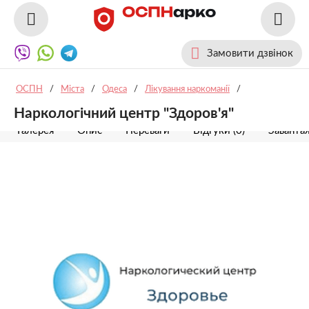
Замовити дзвінок
ОСПН
/
Міста
/
Одеса
/
Лікування наркоманії
/
Наркологічний центр "Здоров'я"
Галерея
Опис
Переваги
Відгуки (0)
Заванта