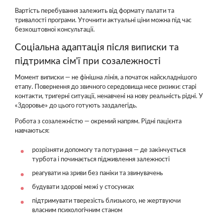
Вартість перебування залежить від формату палати та
тривалості програми. Уточнити актуальні ціни можна під час
безкоштовної консультації.
Соціальна адаптація після виписки та
підтримка сім'ї при созалежності
Момент виписки — не фінішна лінія, а початок найскладнішого
етапу. Повернення до звичного середовища несе ризики: старі
контакти, тригерні ситуації, ненавчені на нову реальність рідні. У
«Здоровье» до цього готують заздалегідь.
Робота з созалежністю — окремий напрям. Рідні пацієнта
навчаються:
розрізняти допомогу та потурання — де закінчується
турбота і починається підживлення залежності
реагувати на зриви без паніки та звинувачень
будувати здорові межі у стосунках
підтримувати тверезість близького, не жертвуючи
власним психологічним станом