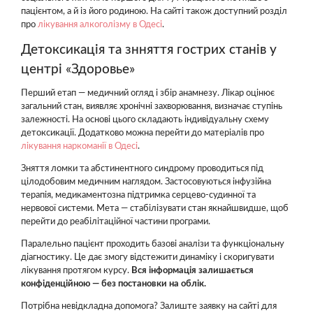
пацієнтом, а й із його родиною. На сайті також доступний розділ
про
лікування алкоголізму в Одесі
.
Детоксикація та знняття гострих станів у
центрі «Здоровье»
Перший етап — медичний огляд і збір анамнезу. Лікар оцінює
загальний стан, виявляє хронічні захворювання, визначає ступінь
залежності. На основі цього складають індивідуальну схему
детоксикації. Додатково можна перейти до матеріалів про
лікування наркоманії в Одесі
.
Зняття ломки та абстинентного синдрому проводиться під
цілодобовим медичним наглядом. Застосовуються інфузійна
терапія, медикаментозна підтримка серцево-судинної та
нервової системи. Мета — стабілізувати стан якнайшвидше, щоб
перейти до реабілітаційної частини програми.
Паралельно пацієнт проходить базові аналізи та функціональну
діагностику. Це дає змогу відстежити динаміку і скоригувати
лікування протягом курсу.
Вся інформація залишається
конфіденційною — без постановки на облік.
Потрібна невідкладна допомога? Залиште заявку на сайті для