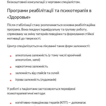
безкоштовної консультації з черговим спеціалістом.
Програми реабілітації та психотерапія в
«Здоровье»
Після стабілізації стану розпочинається основна реабілітаційна
програма. Вона поєднує індивідуальну та групову роботу,
спрямовану на зміну патернів поведінки та формування стійкої
мотивації до тверезості.
Центр спеціалізується на лікуванні таких форм залежності:
алкогольна залежність (у тому числі хронічний
алкоголізм, запої)
наркотична залежність
залежність від спайсів та солей
ігрова залежність (лудоманія)
У роботі з пацієнтами застосовуються перевірені
психотерапевтичні методи:
когнітивно-поведінкова терапія (КПТ) — допомагає