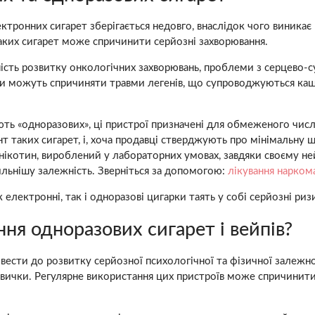
ектронних сигарет зберігається недовго, внаслідок чого виника
таких сигарет може спричинити серйозні захворювання.
ність розвитку онкологічних захворювань, проблеми з серцево-
ети можуть спричиняти травми легенів, що супроводжуються ка
ають «одноразових», ці пристрої призначені для обмеженого чис
таких сигарет, і, хоча продавці стверджують про мінімальну шк
 нікотин, вироблений у лабораторних умовах, завдяки своєму н
льнішу залежність. Зверніться за допомогою:
лікування наркома
електронні, так і одноразові цигарки таять у собі серйозні ризи
ня одноразових сигарет і вейпів?
сти до розвитку серйозної психологічної та фізичної залежності
вички. Регулярне використання цих пристроїв може спричинити з