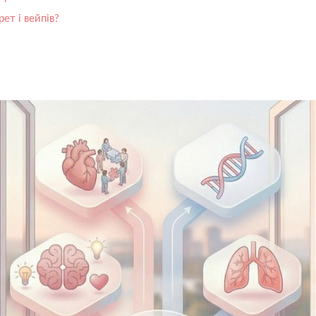
ет і вейпів?