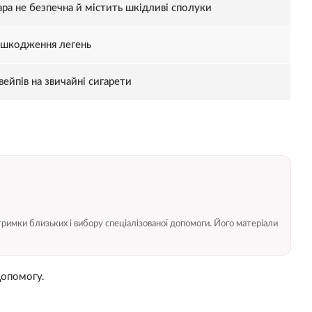
ара не безпечна й містить шкідливі сполуки
ошкодження легень
вейпів на звичайні сигарети
тримки близьких і вибору спеціалізованої допомоги. Його матеріали
допомогу.