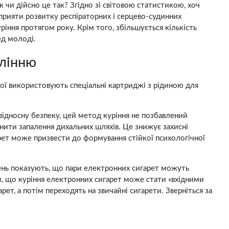
 чи дійсно це так? Згідно зі світовою статистикою, хоч
сприяти розвитку респіраторних і серцево-судинних
ння протягом року. Крім того, збільшується кількість
ед молоді.
алінню
рої використовують спеціальні картриджі з рідиною для
відносну безпеку, цей метод куріння не позбавлений
чинити запалення дихальних шляхів. Це знижує захисні
арет може призвести до формування стійкої психологічної
жень показують, що пари електронних сигарет можуть
, що куріння електронних сигарет може стати «вхідними
т, а потім переходять на звичайні сигарети. Зверніться за