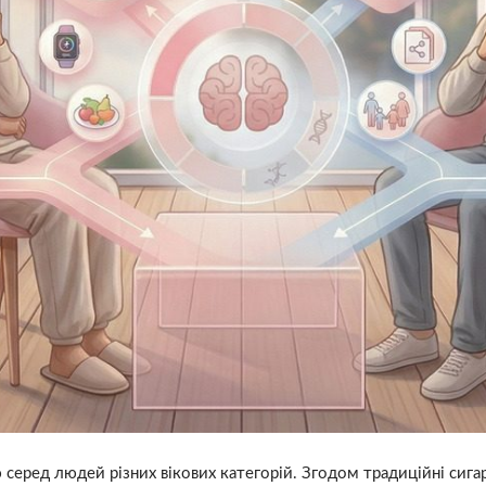
еред людей різних вікових категорій. Згодом традиційні сига