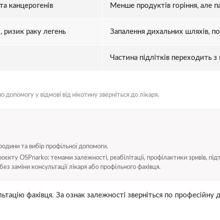
 та канцерогенів
Менше продуктів горіння, але п
, ризик раку легень
Запалення дихальних шляхів, п
Частина підлітків переходить з 
о допомогу у відмові від нікотину зверніться до лікаря.
родини та вибір профільної допомоги.
єкту OSPnarko: темами залежності, реабілітації, профілактики зривів, під
без заміни консультації лікаря або профільного фахівця.
ьтацію фахівця. За ознак залежності зверніться по професійну 