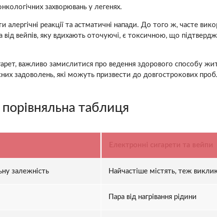
онкологічних захворювань у легенях.
 алергічні реакції та астматичні напади. До того ж, часте вик
а від вейпів, яку вдихають оточуючі, є токсичною, що підтверд
 сигарет, важливо замислитися про ведення здорового способу ж
них задоволень, які можуть призвести до довгострокових проб
: порівняльна таблиця
Електронні сигарети та вейпи
ьну залежність
Найчастіше містять, теж викли
Пара від нагрівання рідини