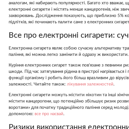
аналогам, які набирають популярності. Багато хто вважає, 
електронні сигарети і містять менше канцерогенів, ніж зв
захворювань. Дослідження показують, що приблизно 5% кори
підлітків, які починають палити саме з електронних сигар
Все про електронні сигарети: су
Електронна сигарета являє собою сучасну альтернативу тра
паління, які можна легко замінити й одразу ж використати.
Куріння електронних сигарет також пов'язане з певними р
шкоди. Під час затягування рідина в пристрої нагрівається 
функції організму і робить його більш вразливим до вірусі
залежності. Читайте також:
лікування залежностей
.
Електронні сигарети можуть містити нікотин та інші хімі
містити канцерогени, що потенційно збільшує ризик розви
воротами» для початку традиційного паління серед молоді,
допомогою:
все про насвай
.
Ризики використання електронни