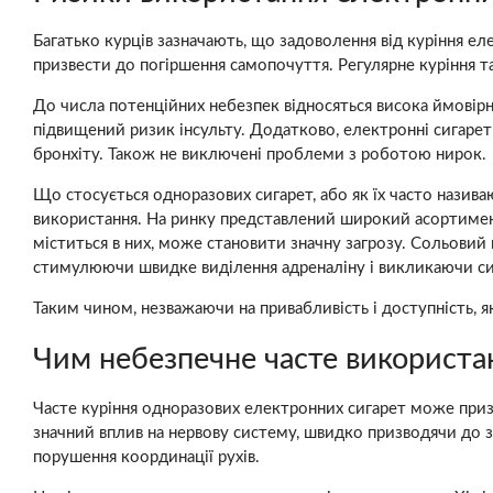
Багатько курців зазначають, що задоволення від куріння ел
призвести до погіршення самопочуття. Регулярне куріння 
До числа потенційних небезпек відносяться висока ймовір
підвищений ризик інсульту. Додатково, електронні сигар
бронхіту. Також не виключені проблеми з роботою нирок.
Що стосується одноразових сигарет, або як їх часто назив
використання. На ринку представлений широкий асортимент 
міститься в них, може становити значну загрозу. Сольовий
стимулюючи швидке виділення адреналіну і викликаючи си
Таким чином, незважаючи на привабливість і доступність, як 
Чим небезпечне часте використан
Часте куріння одноразових електронних сигарет може призве
значний вплив на нервову систему, швидко призводячи до з
порушення координації рухів.