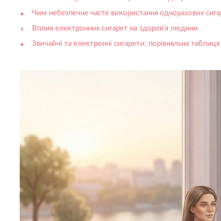
Чим небезпечне часте використання одноразових сигар
Вплив електронних сигарет на здоров'я людини
Звичайні та електронні сигарети: порівняльна таблиця