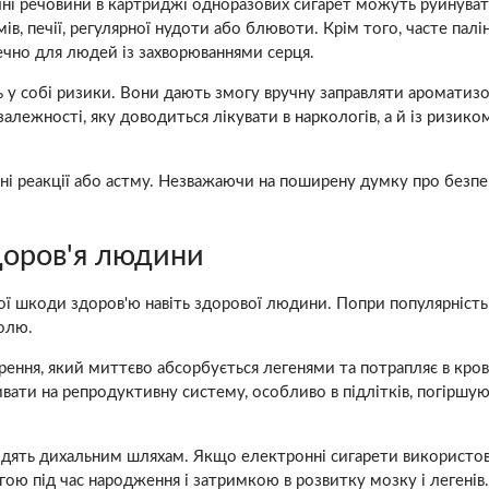
ічні речовини в картриджі одноразових сигарет можуть руйнува
ів, печії, регулярної нудоти або блювоти. Крім того, часте пал
печно для людей із захворюваннями серця.
ь у собі ризики. Вони дають змогу вручну заправляти ароматиз
алежності, яку доводиться лікувати в наркологів, а й із ризико
 реакції або астму. Незважаючи на поширену думку про безпеку,
доров'я людини
ої шкоди здоров'ю навіть здорової людини. Попри популярність 
олю.
ення, який миттєво абсорбується легенями та потрапляє в крово
вати на репродуктивну систему, особливо в підлітків, погіршу
одять дихальним шляхам. Якщо електронні сигарети використову
ою під час народження і затримкою в розвитку мозку і легенів.