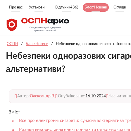
Про нас
Установи
Відгуки (436)
Блог/Новини
Огляди
ОСПН
/
Блог/Новини
/
Небезпеки одноразових сигарет та інших за
Небезпеки одноразових сигарет
альтернативи?
Автор:
Олександр В.
Опубліковано:
16.10.2024
Час читанн
Зміст
Все про електронні сигарети: сучасна альтернатива т
Ризики використання електронних та одноразових сиг