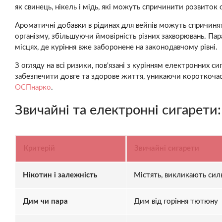
як свинець, нікель і мідь, які можуть спричинити розвиток 
Ароматичні добавки в рідинах для вейпів можуть спричиняти
організму, збільшуючи ймовірність різних захворювань. Пар
місцях, де куріння вже заборонене на законодавчому рівні.
З огляду на всі ризики, пов'язані з курінням електронних
забезпечити довге та здорове життя, уникаючи короткочас
ОСПнарко
.
Звичайні та електронні сигарети
Критерій
Звичайні сигарети
Нікотин і залежність
Містять, викликають сил
Дим чи пара
Дим від горіння тютюну