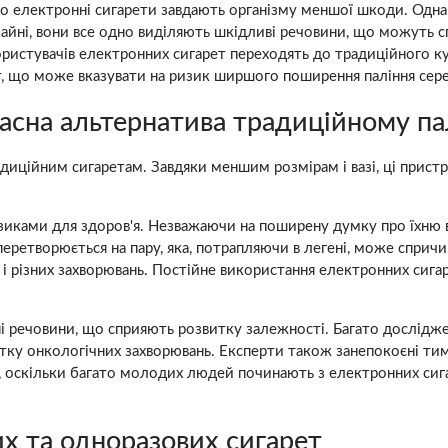
що електронні сигарети завдають організму меншої шкоди. Однак
ичайні, вони все одно виділяють шкідливі речовини, що можуть 
стувачів електронних сигарет переходять до традиційного курі
ет, що може вказувати на ризик ширшого поширення паління сер
часна альтернатива традиційному п
диційним сигаретам. Завдяки меншим розмірам і вазі, ці прист
изиками для здоров'я. Незважаючи на поширену думку про їхню 
і перетворюється на пару, яка, потрапляючи в легені, може спри
в і різних захворювань. Постійне використання електронних сиг
чні речовини, що сприяють розвитку залежності. Багато дослід
тку онкологічних захворювань. Експерти також занепокоєні тим
 оскільки багато молодих людей починають з електронних сигаре
х та одноразових сигарет