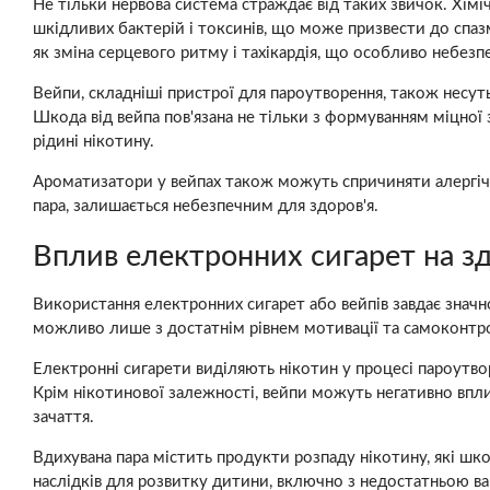
Не тільки нервова система страждає від таких звичок. Хім
шкідливих бактерій і токсинів, що може призвести до спазм
як зміна серцевого ритму і тахікардія, що особливо небез
Вейпи, складніші пристрої для пароутворення, також несут
Шкода від вейпа пов'язана не тільки з формуванням міцної з
рідині нікотину.
Ароматизатори у вейпах також можуть спричиняти алергічні
пара, залишається небезпечним для здоров'я.
Вплив електронних сигарет на з
Використання електронних сигарет або вейпів завдає значн
можливо лише з достатнім рівнем мотивації та самоконтр
Електронні сигарети виділяють нікотин у процесі пароутвор
Крім нікотинової залежності, вейпи можуть негативно впли
зачаття.
Вдихувана пара містить продукти розпаду нікотину, які шк
наслідків для розвитку дитини, включно з недостатньою ваг