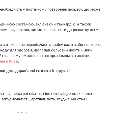
є необхідність у постійному повторенні процесу, що може
судинною системою, включаючи тахікардію, а також
шлем і задишкою, що може призвести до розвитку астми і
ла затяжок і не передбачають заміну касети або повторне
оду для здоров'я, насправді сольовий нікотин, який
ейтральному pH засвоюється організмом активніше,
нії в Києві
.
ки для здоров'я, які не варто ігнорувати.
. Ці пристрої містять нікотин і гліцерин, які чинять
абудькуватість, дратівливість, збуджений стан і