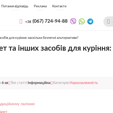
Питання відповідь
Реклама
Контакти
(067)
724-94-88
+38
собів для куріння: наскільки безпечні альтернативи?
 та інших засобів для куріння:
я:
6 хв
Тип статті:
Інформаційна
Категорія:
Наркозалежність
радиційному палінню
арет