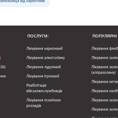
рапельниця від наркотиків
ПОСЛУГИ:
ПОПУЛЯРНІ
Лікування наркоманії
Лікування фені
Лікування алкоголізму
Лікування зале
436)
Лікування лудоманії
Лікування зале
(алпразоламу)
ини
Лікування ігроманії
Лікування кета
Реабілітація
військовослужбовців
Лікування налб
Лікування психічних
Лікування зале
розладів
Лікування зале