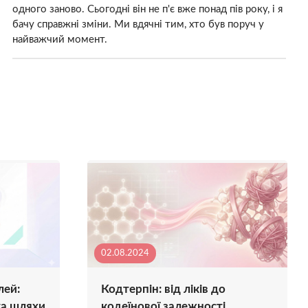
одного заново. Сьогодні він не п'є вже понад пів року, і я
бачу справжні зміни. Ми вдячні тим, хто був поруч у
найважчий момент.
02.08.2024
лей:
Кодтерпін: від ліків до
та шляхи
кодеїнової залежності