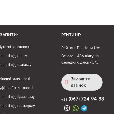
 ЗАПИТИ:
РЕЙТИНГ:
бутової залежності
Рейтинг Пансіони UA:
жності від снюсу
Всього - 436 відгуків
Середня оцінка -
5/5
жності від ксанаксу
Замовити
мінової залежності
дзвінок
уфінової залежності
жності від гідазепаму
(067)
724-94-88
+38
жності від трамадолу