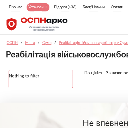
Про нас
Установи
Відгуки (436)
Блог/Новини
Огляди
ОСПН
/
Міста
/
Суми
/
Реабілітація військовослужбовців у Сум
Реабілітація військовослужбо
По ціні
За назвою
Nothing to filter
Не впевнені