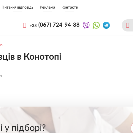
Питання відповідь
Реклама
Контакти
(067)
724-94-88
+38
ах
вців в Конотопі
 у підборі?