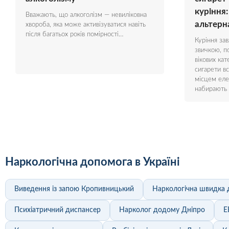
куріння:
Вважають, що алкоголізм — невиліковна
альтерн
хвороба, яка може активізуватися навіть
після багатьох років помірності…
Куріння за
звичкою, 
вікових кат
сигарети в
місцем еле
набирають 
Наркологічна допомога в Україні
Виведення із запою Кропивницький
Наркологічна швидка 
Психіатричний диспансер
Нарколог додому Дніпро
Е