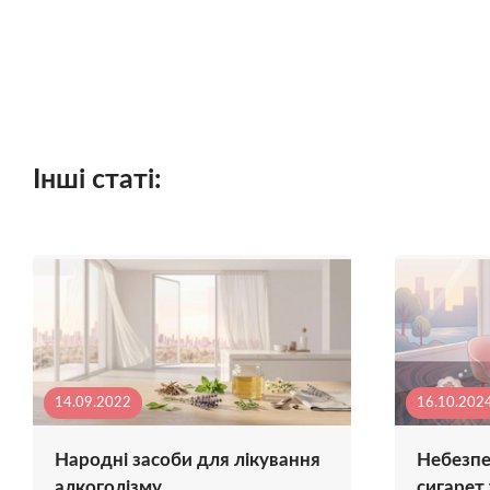
Інші статі:
14.09.2022
16.10.202
Народні засоби для лікування
Небезпе
алкоголізму
сигарет 