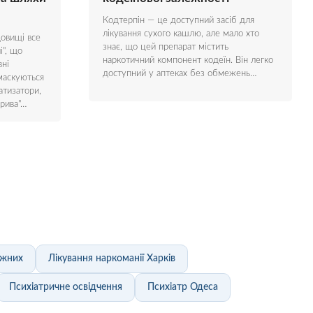
Кодтерпін — це доступний засіб для
лікування сухого кашлю, але мало хто
овищі все
знає, що цей препарат містить
і", що
наркотичний компонент кодеїн. Він легко
вні
доступний у аптеках без обмежень…
маскуються
атизатори,
брива"…
ежних
Лікування наркоманії Харків
Психіатричне освідчення
Психіатр Одеса