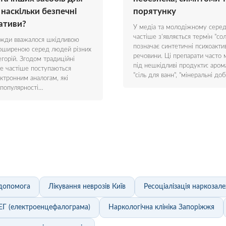
 наскільки безпечні
порятунку
ативи?
У медіа та молодіжному серед
частіше з’являється термін "сол
вжди вважалося шкідливою
позначає синтетичні психоакти
поширеною серед людей різних
речовини. Ці препарати часто 
егорій. Згодом традиційні
під нешкідливі продукти: аром
се частіше поступаються
"сіль для ванн", "мінеральні до
ктронним аналогам, які
популярності…
допомога
Лікування неврозів Київ
Ресоціалізація наркозал
ЕГ (електроенцефалограма)
Наркологічна клініка Запоріжжя