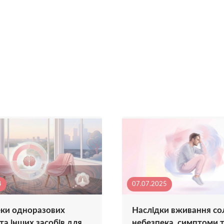
4
07.07.2025
ки одноразових
Наслідки вживання со
та інших засобів для
небезпека, симптоми 