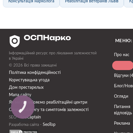
Консультація нарколога
Реабілітація ветеранів Львів
К
МЕНЮ:
Інформаційний ресурс про лікування залежностей
Про нас
в Україні
Установи
© 2026 Всі права захищені
Політика конфіденційності
Відгуки (
Користувацька угода
Блог/Нов
Дом престарелых
Мапа сайту
Огляди
Як ми перевіряємо реабілітаційні центри
Питання
Словник сленгу та симптомів залежності
відповідь
SeoСaptain
SEO -
Реклама
SeoTop
Разработка сайта -