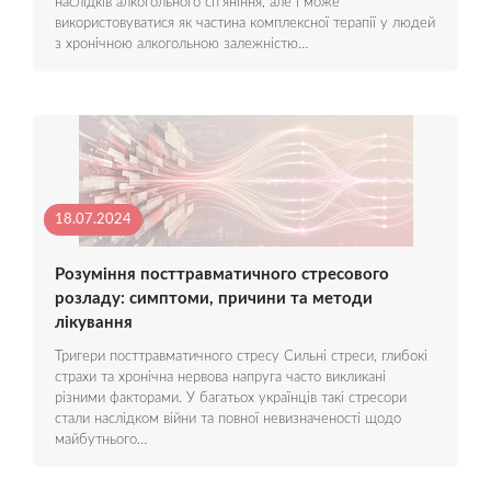
наслідків алкогольного сп'яніння, але і може
використовуватися як частина комплексної терапії у людей
з хронічною алкогольною залежністю…
18.07.2024
Розуміння посттравматичного стресового
розладу: симптоми, причини та методи
лікування
Тригери посттравматичного стресу Сильні стреси, глибокі
страхи та хронічна нервова напруга часто викликані
різними факторами. У багатьох українців такі стресори
стали наслідком війни та повної невизначеності щодо
майбутнього…