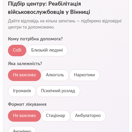
Підбір центру: Реабілітація
військовослужбовців у Вінниці
Дайте відповідь на кілька запитань — підберемо відповідні
центри та допоможемо.
Кому потрібна допомога?
Собі
Близькій людині
Яка залежність?
Не важливо
Алкоголь
Наркотики
Ігроманія
Психічний розлад
Формат лікування
Не важливо
Стаціонар
Амбулаторно
Анонімно