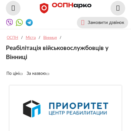
Замовити дзвінок
ОСПН
/
Міста
/
Вінниця
/
Реабілітація військовослужбовців у
Вінниці
По ціні
За назвою