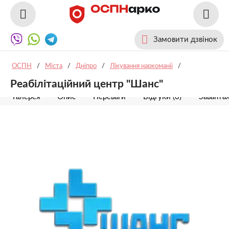
Замовити дзвінок
ОСПН
/
Міста
/
Дніпро
/
Лікування наркоманії
/
Реабілітаційний центр "Шанс"
Галерея
Опис
Переваги
Відгуки (0)
Заванта