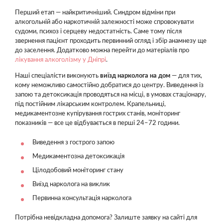
Перший етап — найкритичніший. Синдром відміни при
алкогольній або наркотичній залежності може спровокувати
судоми, психоз і серцеву недостатність. Саме тому після
звернення пацієнт проходить первинний огляд і збір анамнезу ще
до заселення. Додатково можна перейти до матеріалів про
лікування алкоголізму у Дніпрі
.
Наші спеціалісти виконують
виїзд нарколога на дом
— для тих,
кому неможливо самостійно добратися до центру. Виведення із
запою та детоксикація проводяться на місці, в умовах стаціонару,
під постійним лікарським контролем. Крапельниці,
медикаментозне купірування гострих станів, моніторинг
показників — все це відбувається в перші 24–72 години.
Виведення з гострого запою
Медикаментозна детоксикація
Цілодобовий моніторинг стану
Виїзд нарколога на виклик
Первинна консультація нарколога
Потрібна невідкладна допомога? Залиште заявку на сайті для