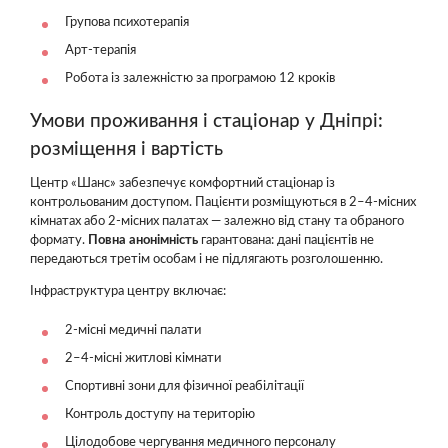
Групова психотерапія
Арт-терапія
Робота із залежністю за програмою 12 кроків
Умови проживання і стаціонар у Дніпрі:
розміщення і вартість
Центр «Шанс» забезпечує комфортний стаціонар із
контрольованим доступом. Пацієнти розміщуються в 2–4-місних
кімнатах або 2-місних палатах — залежно від стану та обраного
формату.
Повна анонімність
гарантована: дані пацієнтів не
передаються третім особам і не підлягають розголошенню.
Інфраструктура центру включає:
2-місні медичні палати
2–4-місні житлові кімнати
Спортивні зони для фізичної реабілітації
Контроль доступу на територію
Цілодобове чергування медичного персоналу