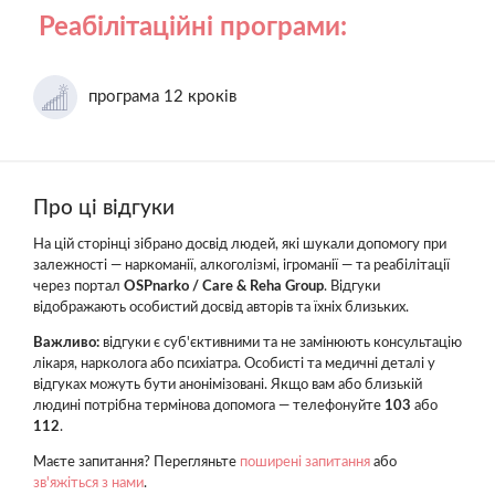
Реабілітаційні програми:
програма 12 кроків
Про ці відгуки
На цій сторінці зібрано досвід людей, які шукали допомогу при
залежності — наркоманії, алкоголізмі, ігроманії — та реабілітації
через портал
OSPnarko / Care & Reha Group
. Відгуки
відображають особистий досвід авторів та їхніх близьких.
Важливо:
відгуки є суб'єктивними та не замінюють консультацію
лікаря, нарколога або психіатра. Особисті та медичні деталі у
відгуках можуть бути анонімізовані. Якщо вам або близькій
людині потрібна термінова допомога — телефонуйте
103
або
112
.
Маєте запитання? Перегляньте
поширені запитання
або
зв'яжіться з нами
.