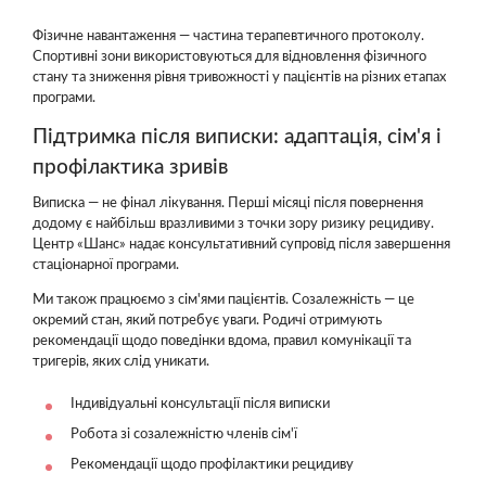
Фізичне навантаження — частина терапевтичного протоколу.
Спортивні зони використовуються для відновлення фізичного
стану та зниження рівня тривожності у пацієнтів на різних етапах
програми.
Підтримка після виписки: адаптація, сім'я і
профілактика зривів
Виписка — не фінал лікування. Перші місяці після повернення
додому є найбільш вразливими з точки зору ризику рецидиву.
Центр «Шанс» надає консультативний супровід після завершення
стаціонарної програми.
Ми також працюємо з сім'ями пацієнтів. Созалежність — це
окремий стан, який потребує уваги. Родичі отримують
рекомендації щодо поведінки вдома, правил комунікації та
тригерів, яких слід уникати.
Індивідуальні консультації після виписки
Робота зі созалежністю членів сім'ї
Рекомендації щодо профілактики рецидиву