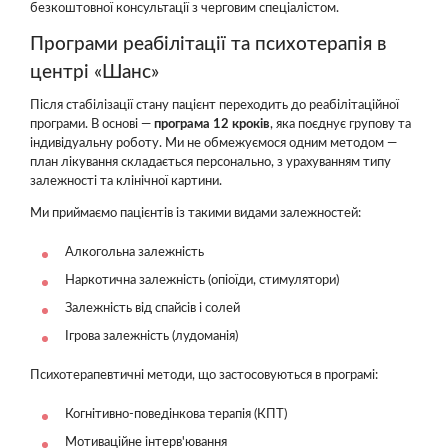
безкоштовної консультації з черговим спеціалістом.
Програми реабілітації та психотерапія в
центрі «Шанс»
Після стабілізації стану пацієнт переходить до реабілітаційної
програми. В основі —
програма 12 кроків
, яка поєднує групову та
індивідуальну роботу. Ми не обмежуємося одним методом —
план лікування складається персонально, з урахуванням типу
залежності та клінічної картини.
Ми приймаємо пацієнтів із такими видами залежностей:
Алкогольна залежність
Наркотична залежність (опіоїди, стимулятори)
Залежність від спайсів і солей
Ігрова залежність (лудоманія)
Психотерапевтичні методи, що застосовуються в програмі:
Когнітивно-поведінкова терапія (КПТ)
Мотиваційне інтерв'ювання