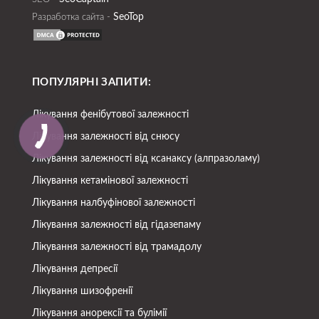
SeoTop
Разработка сайта -
ПОПУЛЯРНІ ЗАПИТИ:
Лікування фенібутової залежності
Лікування залежності від снюсу
Лікування залежності від ксанаксу (алпразоламу)
Лікування кетамінової залежності
Лікування налбуфінової залежності
Лікування залежності від гідазепаму
Лікування залежності від трамадолу
Лікування депресії
Лікування шизофренії
Лікування анорексії та булімії