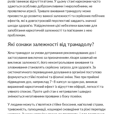
рухів і виникає відчуття втоми. У цьому стані наркомани часто
здаються особливо доброзичливими і миролюбними, не
проявляючи агресії. Тривале вживання трамадолу може
призвести до розвитку важкої залежності та серйозних побічних
ефектів, які в довгостроковій перспективі завдають значної
шкоди здоров'ю. Усвідомлення цієї небезпеки важливе для
запобігання наркотичній залежності та пов'язаним з нею
проблемам.
Які ознаки залежності від трамадолу?
Хоча трамадол за умови дотримання рекомендованих доз і
застосування виключно за призначенням лікаря зазвичай не
викликає залежності, його неконтрольоване вживання та
зловживання становлять серйозну загрозу для здоров’я. За
систематичного перевищення дозування в організмі поступово
формуються стійкі психічні та фізичні зміни. Уже при прийомі
підвищених доз, наприклад 7–8 капсул за один раз, виникає
виражений наркотичний ефект із відчуттям ейфорії, легкості та
уявного спокою. Проте цей стан є нетривалим і швидко
змінюється негативними проявами з боку психіки.
У людини можуть з’являтися стійке безсоння, нав’язливі страхи,
тривожність, галюцинації, кошмарні сновидіння та різкі перепади