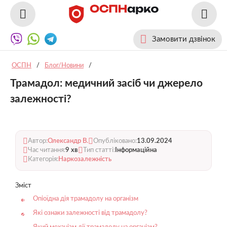
Замовити дзвінок
ОСПН
/
Блог/Новини
/
Трамадол: медичний засіб чи джерело
залежності?
Автор:
Олександр В.
Опубліковано:
13.09.2024
Час читання:
9 хв
Тип статті:
Інформаційна
Категорія:
Наркозалежність
Зміст
Опіоїдна дія трамадолу на організм
Які ознаки залежності від трамадолу?