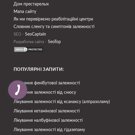
Дом престарелых
Мапа сайту
Як ми перевіряємо реабілітаційні центри
Словник сленгу та симптомів залежності
SeoСaptain
SEO -
SeoTop
Разработка сайта -
ПОПУЛЯРНІ ЗАПИТИ:
Лікування фенібутової залежності
Лікування залежності від снюсу
Лікування залежності від ксанаксу (алпразоламу)
Лікування кетамінової залежності
Лікування налбуфінової залежності
Лікування залежності від гідазепаму