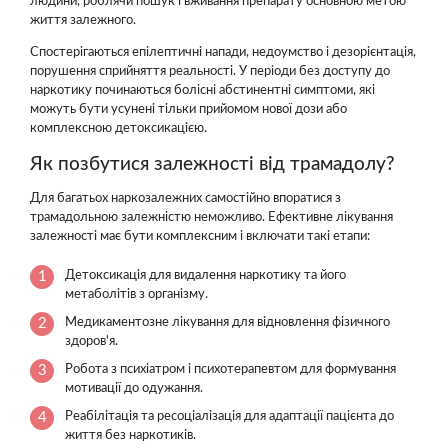
людини, роблячи пошук і вживання препарату основною метою
життя залежного.
Спостерігаються епілептичні напади, недоумство і дезорієнтація,
порушення сприйняття реальності. У періоди без доступу до
наркотику починаються болісні абстинентні симптоми, які
можуть бути усунені тільки прийомом нової дози або
комплексною детоксикацією.
Як позбутися залежності від трамадолу?
Для багатьох наркозалежних самостійно впоратися з
трамадольною залежністю неможливо. Ефективне лікування
залежності має бути комплексним і включати такі етапи:
Детоксикація для видалення наркотику та його
метаболітів з організму.
Медикаментозне лікування для відновлення фізичного
здоров'я.
Робота з психіатром і психотерапевтом для формування
мотивації до одужання.
Реабілітація та ресоціалізація для адаптації пацієнта до
життя без наркотиків.