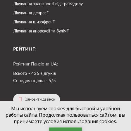
Лікування залежності від трамадолу
Лікування депресії
Лікування шизофренії
Лікування анорексії та булімії
РЕЙТИНГ:
Рейтинг Пансіони UA:
Всього - 436 відгуків
Середня оцінка -
5/5
Замовити дзвінок
Мы используем cookies для быстрой и удобной
работы сайта. Продолжая пользоваться сайтом, вы
(067)
724-94-88
+38
принимаете условия использования cookies.