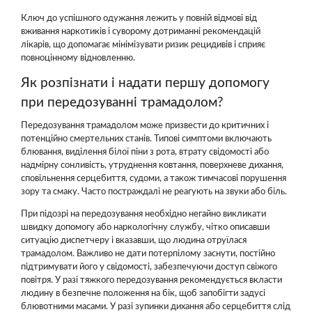
Ключ до успішного одужання лежить у повній відмові від
вживання наркотиків і суворому дотриманні рекомендацій
лікарів, що допомагає мінімізувати ризик рецидивів і сприяє
повноцінному відновленню.
Як розпізнати і надати першу допомогу
при передозуванні трамадолом?
Передозування трамадолом може призвести до критичних і
потенційно смертельних станів. Типові симптоми включають
блювання, виділення білої піни з рота, втрату свідомості або
надмірну сонливість, утруднення ковтання, поверхневе дихання,
сповільнення серцебиття, судоми, а також тимчасові порушення
зору та смаку. Часто постраждалі не реагують на звуки або біль.
При підозрі на передозування необхідно негайно викликати
швидку допомогу або наркологічну службу, чітко описавши
ситуацію диспетчеру і вказавши, що людина отруїлася
трамадолом. Важливо не дати потерпілому заснути, постійно
підтримувати його у свідомості, забезпечуючи доступ свіжого
повітря. У разі тяжкого передозування рекомендується вкласти
людину в безпечне положення на бік, щоб запобігти задусі
блювотними масами. У разі зупинки дихання або серцебиття слід