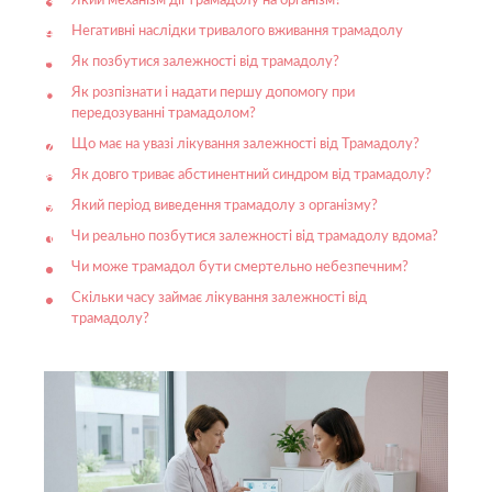
Який механізм дії трамадолу на організм?
Негативні наслідки тривалого вживання трамадолу
Як позбутися залежності від трамадолу?
Як розпізнати і надати першу допомогу при
передозуванні трамадолом?
Що має на увазі лікування залежності від Трамадолу?
Як довго триває абстинентний синдром від трамадолу?
Який період виведення трамадолу з організму?
Чи реально позбутися залежності від трамадолу вдома?
Чи може трамадол бути смертельно небезпечним?
Скільки часу займає лікування залежності від
трамадолу?