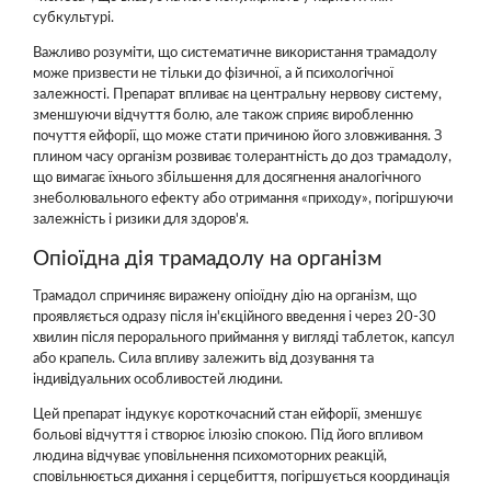
субкультурі.
Важливо розуміти, що систематичне використання трамадолу
може призвести не тільки до фізичної, а й психологічної
залежності. Препарат впливає на центральну нервову систему,
зменшуючи відчуття болю, але також сприяє виробленню
почуття ейфорії, що може стати причиною його зловживання. З
плином часу організм розвиває толерантність до доз трамадолу,
що вимагає їхнього збільшення для досягнення аналогічного
знеболювального ефекту або отримання «приходу», погіршуючи
залежність і ризики для здоров'я.
Опіоїдна дія трамадолу на організм
Трамадол спричиняє виражену опіоїдну дію на організм, що
проявляється одразу після ін'єкційного введення і через 20-30
хвилин після перорального приймання у вигляді таблеток, капсул
або крапель. Сила впливу залежить від дозування та
індивідуальних особливостей людини.
Цей препарат індукує короткочасний стан ейфорії, зменшує
больові відчуття і створює ілюзію спокою. Під його впливом
людина відчуває уповільнення психомоторних реакцій,
сповільнюється дихання і серцебиття, погіршується координація