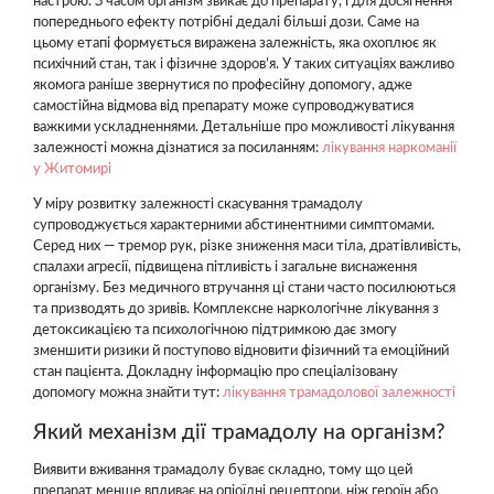
настрою. З часом організм звикає до препарату, і для досягнення
попереднього ефекту потрібні дедалі більші дози. Саме на
цьому етапі формується виражена залежність, яка охоплює як
психічний стан, так і фізичне здоров’я. У таких ситуаціях важливо
якомога раніше звернутися по професійну допомогу, адже
самостійна відмова від препарату може супроводжуватися
важкими ускладненнями. Детальніше про можливості лікування
залежності можна дізнатися за посиланням:
лікування наркоманії
у Житомирі
У міру розвитку залежності скасування трамадолу
супроводжується характерними абстинентними симптомами.
Серед них — тремор рук, різке зниження маси тіла, дратівливість,
спалахи агресії, підвищена пітливість і загальне виснаження
організму. Без медичного втручання ці стани часто посилюються
та призводять до зривів. Комплексне наркологічне лікування з
детоксикацією та психологічною підтримкою дає змогу
зменшити ризики й поступово відновити фізичний та емоційний
стан пацієнта. Докладну інформацію про спеціалізовану
допомогу можна знайти тут:
лікування трамадолової залежності
Який механізм дії трамадолу на організм?
Виявити вживання трамадолу буває складно, тому що цей
препарат менше впливає на опіоїдні рецептори, ніж героїн або