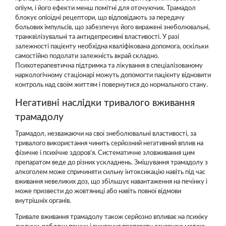
опіум, і його ефекти менш помітні для оточуючих. Трамадол
блокує опіоїдні рецептори, що відповідають за передачу
больових імпульсів, що забезпечує його виражені знеболювальні,
транквілізувальні та антидепресивні властивості. У разі
залежності пацієнту необхідна кваліфікована допомога, оскільки
самостійно подолати залежність вкрай складно.
Психотерапевтична підтримка та лікування в спеціалізованому
наркологічному стаціонарі можуть допомогти пацієнту відновити
контроль над своїм життям і повернутися до нормального стану.
Негативні наслідки тривалого вживання
трамадолу
Трамадол, незважаючи на свої знеболювальні властивості, за
тривалого використання чинить серйозний негативний вплив на
фізичне і психічне здоров'я. Систематичне зловживання цим
препаратом веде до різних ускладнень. Змішування трамадолу з
алкоголем може спричиняти сильну інтоксикацію навіть під час
вживання невеликих доз, що збільшує навантаження на печінку і
може призвести до жовтяниці або навіть повної відмови
внутрішніх органів.
Тривале вживання трамадолу також серйозно впливає на психіку