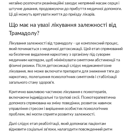
негайно розпочати реанімаційні заходи: непрямий масаж серця і
штучне дихання, продовжуючи до прибуття медичної допомоги.
Ці дії можуть врятувати життя до приїзду лікарів.
Що має на увазі лікування залежності від
Трамадолу?
Лікування залежності від трамадолу - це комплексний процес,
який починається з медичної детоксикації. Цей етап спрямований
на безпечне видалення наркотику з організму під суворим
медичним наглядом, щоб мінімізувати симптоми абстиненції та
фізичні ризики. Після детоксикації слідує медикаментозне
лікування, яке може включати препарати для зниження тяги до
наркотику, полегшення психологічних симптомів і стабілізації
загального стану здоров'я.
Критично важливою частиною лікування є психотерапія,
включаючи індивідуальні та групові сесії. Психотерапевтична
допомога спрямована на зміну поведінки, розвиток навичок
управління стресом і вирішення особистих психологічних
проблем, які могли сприяти розвитку залежності.
Далі слідує етап реабілітації, який допомагає пацієнтам
відновити соціальні зв'язки, налагодити повсякденний ритм