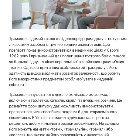
Трамадол, відомий також як гідрохлорид трамадолу, є потужним
лікарським засобом із групи опіоїдних анальгетиків. Цей
препарат почав використовуватися в медичних цілях у Європі
1962 року і призначений для полегшення гострого болю, такого
як больові відчуття після переломів або серйозних травм м'яких
тканин. Однією з критичних особливостей трамадолу є його
здатність швидко викликати розвиток залежності, що робить
його використання предметом особливої уваги в медичній
спільноті.
Трамадол випускається в декількох лікарських формах,
включаючи таблетки, капсули, краплі та ін'єкційні розчини. Це
розмаїття форм випуску дає можливість використовувати
препарат різними способами, зокрема й для неправомірного
споживання. В Україні трамадол відпускається строго за
рецептом, щоб мінімізувати ризики зловживання. На вулицях
його можуть називати «трам», «трамальгін», «трамал» або
«колеса», що вказує на його популярність у наркотичній