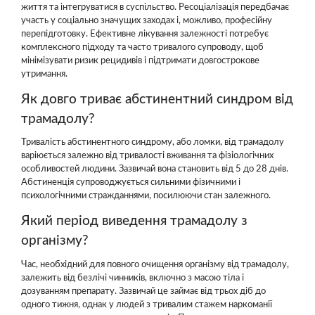
життя та інтегруватися в суспільство. Ресоціалізація передбачає
участь у соціально значущих заходах і, можливо, професійну
перепідготовку. Ефективне лікування залежності потребує
комплексного підходу та часто тривалого супроводу, щоб
мінімізувати ризик рецидивів і підтримати довгострокове
утримання.
Як довго триває абстинентний синдром від
трамадолу?
Тривалість абстинентного синдрому, або ломки, від трамадолу
варіюється залежно від тривалості вживання та фізіологічних
особливостей людини. Зазвичай вона становить від 5 до 28 днів.
Абстиненція супроводжується сильними фізичними і
психологічними стражданнями, посилюючи стан залежного.
Який період виведення трамадолу з
організму?
Час, необхідний для повного очищення організму від трамадолу,
залежить від безлічі чинників, включно з масою тіла і
дозуванням препарату. Зазвичай це займає від трьох діб до
одного тижня, однак у людей з тривалим стажем наркоманії