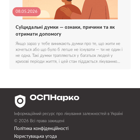
08.05.2026
Суїцидальні думки — ознаки, причини та як
отримати допомогу
Якщо зараз у тебе виникають думки про те, що жити не
хочеться або що було б легше не існувати — ти не один і
не одна. Такі думки трапляються у багатьох людей у
кризові періоди життя, і цей стан піддається лікуванню…
Інформаційний ресурс про лікування залежностей в Україні
© 2026 Всі права захищені
Політика конфіденційності
Користувацька угода