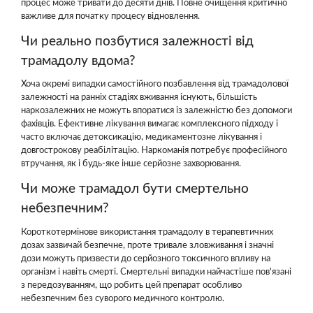
процес може тривати до десяти днів. Повне очищення критично
важливе для початку процесу відновлення.
Чи реально позбутися залежності від
трамадолу вдома?
Хоча окремі випадки самостійного позбавлення від трамадолової
залежності на ранніх стадіях вживання існують, більшість
наркозалежних не можуть впоратися із залежністю без допомоги
фахівців. Ефективне лікування вимагає комплексного підходу і
часто включає детоксикацію, медикаментозне лікування і
довгострокову реабілітацію. Наркоманія потребує професійного
втручання, як і будь-яке інше серйозне захворювання.
Чи може трамадол бути смертельно
небезпечним?
Короткотермінове використання трамадолу в терапевтичних
дозах зазвичай безпечне, проте тривале зловживання і значні
дози можуть призвести до серйозного токсичного впливу на
організм і навіть смерті. Смертельні випадки найчастіше пов'язані
з передозуванням, що робить цей препарат особливо
небезпечним без суворого медичного контролю.