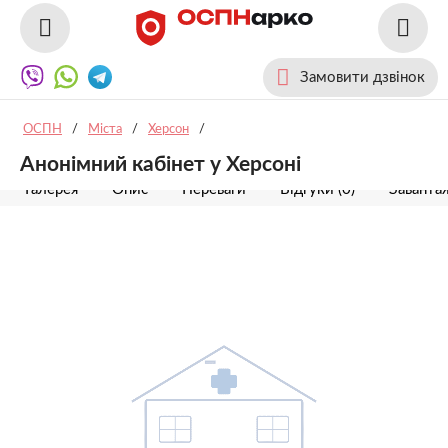
Замовити дзвінок
ОСПН
/
Міста
/
Херсон
/
Анонімний кабінет у Херсоні
Галерея
Опис
Переваги
Відгуки (0)
Заванта