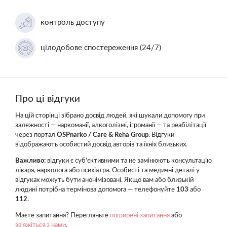
контроль доступу
цілодобове спостереження (24/7)
Про ці відгуки
На цій сторінці зібрано досвід людей, які шукали допомогу при
залежності — наркоманії, алкоголізмі, ігроманії — та реабілітації
через портал
OSPnarko / Care & Reha Group
. Відгуки
відображають особистий досвід авторів та їхніх близьких.
Важливо:
відгуки є суб'єктивними та не замінюють консультацію
лікаря, нарколога або психіатра. Особисті та медичні деталі у
відгуках можуть бути анонімізовані. Якщо вам або близькій
людині потрібна термінова допомога — телефонуйте
103
або
112
.
Маєте запитання? Перегляньте
поширені запитання
або
зв'яжіться з нами
.