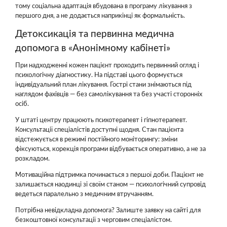
тому соціальна адаптація вбудована в програму лікування з
першого дня, а не додається наприкінці як формальність.
Детоксикація та первинна медична
допомога в «Анонімному кабінеті»
При надходженні кожен пацієнт проходить первинний огляд і
психологічну діагностику. На підставі цього формується
індивідуальний план лікування. Гострі стани знімаються під
наглядом фахівців — без самолікування та без участі сторонніх
осіб.
У штаті центру працюють психотерапевт і гіпнотерапевт.
Консультації спеціалістів доступні щодня. Стан пацієнта
відстежується в режимі постійного моніторингу: зміни
фіксуються, корекція програми відбувається оперативно, а не за
розкладом.
Мотиваційна підтримка починається з першої доби. Пацієнт не
залишається наодинці зі своїм станом — психологічний супровід
ведеться паралельно з медичним втручанням.
Потрібна невідкладна допомога? Залиште заявку на сайті для
безкоштовної консультації з черговим спеціалістом.