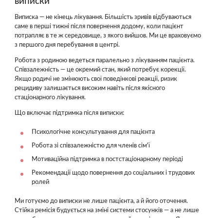
виписки
Виписка — не кінець лікування. Більшість зривів відбуваються
саме в перші тижні після повернення додому, коли пацієнт
потрапляє в те ж середовище, з якого вийшов. Ми це враховуємо
з першого дня перебування в центрі.
Робота з родиною ведеться паралельно з лікуванням пацієнта.
Співзалежність — це окремий стан, який потребує корекції.
Якщо родичі не змінюють свої поведінкові реакції, ризик
рецидиву залишається високим навіть після якісного
стаціонарного лікування.
Що включає підтримка після виписки:
Психологічне консультування для пацієнта
Робота зі співзалежністю для членів сім'ї
Мотиваційна підтримка в постстаціонарному періоді
Рекомендації щодо повернення до соціальних і трудових
ролей
Ми готуємо до виписки не лише пацієнта, а й його оточення.
Стійка ремісія будується на зміні системи стосунків — а не лише