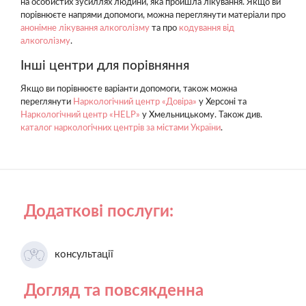
на особистих зусиллях людини, яка пройшла лікування. Якщо ви
порівнюєте напрями допомоги, можна переглянути матеріали про
анонімне лікування алкоголізму
та про
кодування від
алкоголізму
.
Інші центри для порівняння
Якщо ви порівнюєте варіанти допомоги, також можна
переглянути
Наркологічний центр «Довіра»
у Херсоні та
Наркологічний центр «HELP»
у Хмельницькому. Також див.
каталог наркологічних центрів за містами України
.
Додаткові послуги:
консультації
Догляд та повсякденна