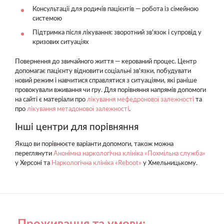
Консультації для родичів пацієнтів — робота із сімейною
системою
Підтримка після лікування: зворотний зв'язок і супровід у
кризових ситуаціях
Повернення до звичайного життя — керований процес. Центр
допомагає пацієнту відновити соціальні зв'язки, побудувати
новий режим і навчитися справлятися з ситуаціями, які раніше
провокували вживання чи гру. Для порівняння напрямів допомоги
на сайті є матеріали про
лікування мефедронової залежності
та
про
лікування метадонової залежності
.
Інші центри для порівняння
Якщо ви порівнюєте варіанти допомоги, також можна
переглянути
Анонімна наркологічна клініка «Похмільна служба»
у Херсоні та
Наркологічна клініка «Reboot»
у Хмельницькому.