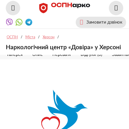
Замовити дзвінок
ОСПН
/
Міста
/
Херсон
/
Наркологічний центр «Довіра» у Херсоні
Галерея
Опис
Переваги
Відгуки (0)
Заванта