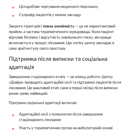
Цілодобове чергування медичного персоналу
Супровід пацієнтів у межах закладу
Закрита територія і
повна анонімність
— це не маркетинговий
прийом, а частина терапевтичного середовища. Коли пацієнт
відчуває безпеку і відсутність зовнішнього тиску, він краще
включається у процес лікування. Цю логіку центр закладає в
саму архітектуру свого простору.
Підтримка після виписки та соціальна
адаптація
Завершення стаціонарного етапу — не кінець роботи. Центр
«Довіра» проводить адаптаційні сесії та підтримує пацієнтів після
лікування. Це важливий етап: саме в перші місяці після виписки
ризик зриву найвищий.
Програма соціальної адаптації включає:
Адаптаційні сесії з психологом після завершення
стаціонарного лікування
Участь у терапевтичних групах на амбулаторній основі