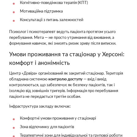
Когнітивно-поведінкова терапія (КПТ)
Мотиваційна підтримка
Консультації з питань залежностей
Психолог і психотерапевт ведуть пацієнта протягом усього
перебування. Мета — не просто утримання від вживання, а
формування навичок, які знизять ризик зриву після виписки.
Умови проживання та стаціонар у Херсоні:
комфорт і анонімність
Центр «Довіра» організований як закритий стаціонар. Територія
обладнана системою
контролю доступу
— вхід і вихід
контролюються, що забезпечує як безпеку пацієнтів, так і
ізоляцію від зовнішніх тригерів. Інформація про перебування
пацієнта не передається третім особам.
Інфраструктура закладу включає:
Комфортні умови проживання у стаціонарі
Зона відпочинку для пацієнтів
Терапевтичні зони для індивідуальної та групової роботи