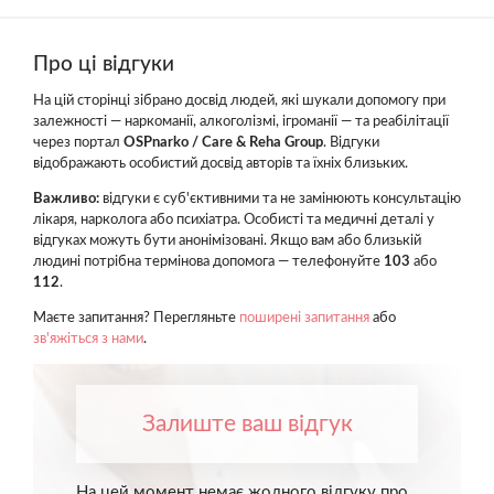
Про ці відгуки
На цій сторінці зібрано досвід людей, які шукали допомогу при
залежності — наркоманії, алкоголізмі, ігроманії — та реабілітації
через портал
OSPnarko / Care & Reha Group
. Відгуки
відображають особистий досвід авторів та їхніх близьких.
Важливо:
відгуки є суб'єктивними та не замінюють консультацію
лікаря, нарколога або психіатра. Особисті та медичні деталі у
відгуках можуть бути анонімізовані. Якщо вам або близькій
людині потрібна термінова допомога — телефонуйте
103
або
112
.
Маєте запитання? Перегляньте
поширені запитання
або
зв'яжіться з нами
.
Залиште ваш відгук
На цей момент немає жодного відгуку про