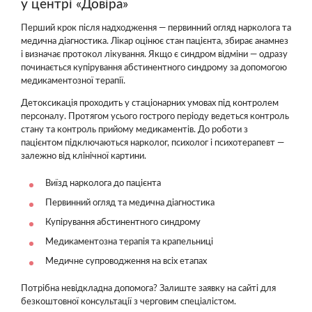
у центрі «Довіра»
Перший крок після надходження — первинний огляд нарколога та
медична діагностика. Лікар оцінює стан пацієнта, збирає анамнез
і визначає протокол лікування. Якщо є синдром відміни — одразу
починається купірування абстинентного синдрому за допомогою
медикаментозної терапії.
Детоксикація проходить у стаціонарних умовах під контролем
персоналу. Протягом усього гострого періоду ведеться контроль
стану та контроль прийому медикаментів. До роботи з
пацієнтом підключаються нарколог, психолог і психотерапевт —
залежно від клінічної картини.
Виїзд нарколога до пацієнта
Первинний огляд та медична діагностика
Купірування абстинентного синдрому
Медикаментозна терапія та крапельниці
Медичне супроводження на всіх етапах
Потрібна невідкладна допомога? Залиште заявку на сайті для
безкоштовної консультації з черговим спеціалістом.