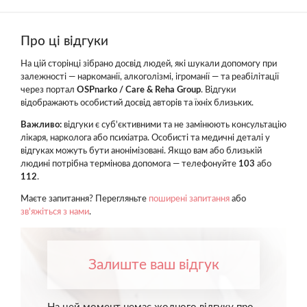
Про ці відгуки
На цій сторінці зібрано досвід людей, які шукали допомогу при
залежності — наркоманії, алкоголізмі, ігроманії — та реабілітації
через портал
OSPnarko / Care & Reha Group
. Відгуки
відображають особистий досвід авторів та їхніх близьких.
Важливо:
відгуки є суб'єктивними та не замінюють консультацію
лікаря, нарколога або психіатра. Особисті та медичні деталі у
відгуках можуть бути анонімізовані. Якщо вам або близькій
людині потрібна термінова допомога — телефонуйте
103
або
112
.
Маєте запитання? Перегляньте
поширені запитання
або
зв'яжіться з нами
.
Залиште ваш відгук