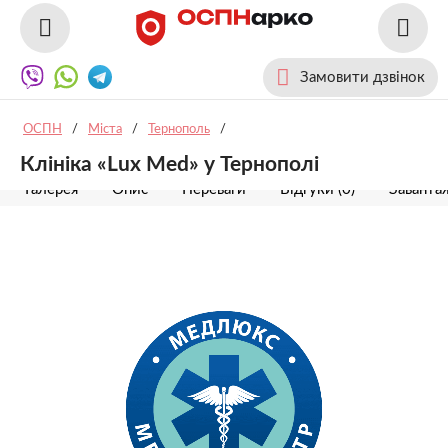
Замовити дзвінок
ОСПН
/
Міста
/
Тернополь
/
Клініка «Lux Med» у Тернополі
Галерея
Опис
Переваги
Відгуки (0)
Заванта