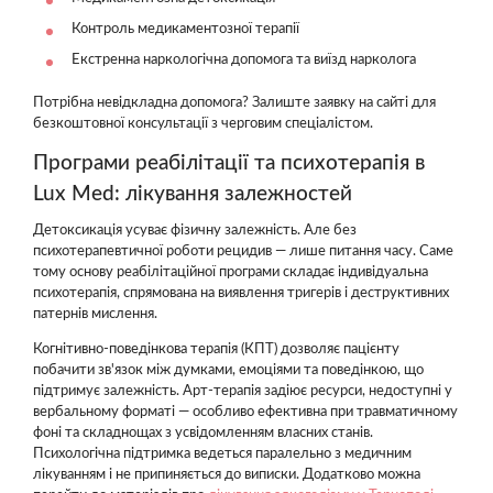
Контроль медикаментозної терапії
Екстренна наркологічна допомога та виїзд нарколога
Потрібна невідкладна допомога? Залиште заявку на сайті для
безкоштовної консультації з черговим спеціалістом.
Програми реабілітації та психотерапія в
Lux Med: лікування залежностей
Детоксикація усуває фізичну залежність. Але без
психотерапевтичної роботи рецидив — лише питання часу. Саме
тому основу реабілітаційної програми складає індивідуальна
психотерапія, спрямована на виявлення тригерів і деструктивних
патернів мислення.
Когнітивно-поведінкова терапія (КПТ) дозволяє пацієнту
побачити зв'язок між думками, емоціями та поведінкою, що
підтримує залежність. Арт-терапія задіює ресурси, недоступні у
вербальному форматі — особливо ефективна при травматичному
фоні та складнощах з усвідомленням власних станів.
Психологічна підтримка ведеться паралельно з медичним
лікуванням і не припиняється до виписки. Додатково можна