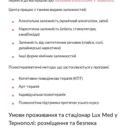
перейти до матеріалів про
лікування алкоголізму у Тернополі
.
Центр працює з такими видами залежностей:
Алкогольна залежність (хронічний алкоголізм, запої)
Наркотична залежність (опіати, стимулятори,
канабіноїди)
Залежність від синтетичних речовин (спайси, солі,
дизайнерські наркотики)
Інші форми хімічних залежностей
Психотерапевтичні методи, що застосовуються у програмі:
Когнітивно-поведінкова терапія (КПТ)
Арт-терапія
Індивідуальна психотерапія
Психологічна підтримка протягом усього курсу
Умови проживання та стаціонар Lux Med у
Тернополі: розміщення та безпека