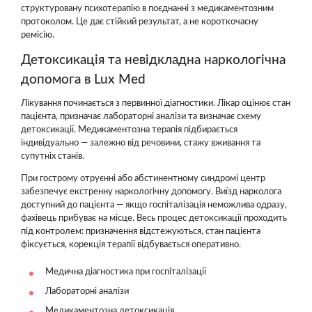
структуровану психотерапію в поєднанні з медикаментозним
протоколом. Це дає стійкий результат, а не короткочасну
ремісію.
Детоксикація та невідкладна наркологічна
допомога в Lux Med
Лікування починається з первинної діагностики. Лікар оцінює стан
пацієнта, призначає лабораторні аналізи та визначає схему
детоксикації. Медикаментозна терапія підбирається
індивідуально — залежно від речовини, стажу вживання та
супутніх станів.
При гострому отруєнні або абстинентному синдромі центр
забезпечує екстренну наркологічну допомогу. Виїзд нарколога
доступний до пацієнта — якщо госпіталізація неможлива одразу,
фахівець прибуває на місце. Весь процес детоксикації проходить
під контролем: призначення відстежуються, стан пацієнта
фіксується, корекція терапії відбувається оперативно.
Медична діагностика при госпіталізації
Лабораторні аналізи
Медикаментозна детоксикація