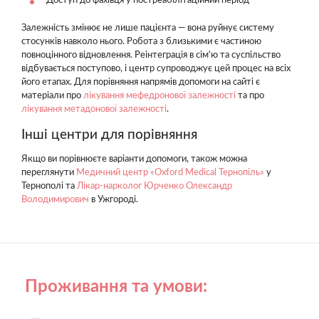
Доступ до фахівця у постреабілітаційний період
Залежність змінює не лише пацієнта — вона руйнує систему
стосунків навколо нього. Робота з близькими є частиною
повноцінного відновлення. Реінтеграція в сім'ю та суспільство
відбувається поступово, і центр супроводжує цей процес на всіх
його етапах. Для порівняння напрямів допомоги на сайті є
матеріали про
лікування мефедронової залежності
та про
лікування метадонової залежності
.
Інші центри для порівняння
Якщо ви порівнюєте варіанти допомоги, також можна
переглянути
Медичний центр «Oxford Medical Тернопіль»
у
Тернополі та
Лікар-нарколог Юрченко Олександр
Володимирович
в Ужгороді.
Проживання та умови: