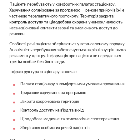
Пацієнти перебувають у комфортних палатах стаціонару.
Харчування організоване за програмою — режим прийомів їжі є
частиною терапевтичного протоколу. Територія закрита:
контроль доступу та цілодобова охорона
унеможливлюють
несанкціоновані контакти ззовні та виключають доступ до
речовин.
Особисті речі пацієнта зберігаються у встановленому порядку.
Анонімність перебування забезпечується на рівні внутрішнього
регламенту центру. Інформація про пацієнта не передається
третім особам без його згоди.
Інфраструктура стаціонару включає:
Палати стаціонару з комфортними умовами проживання
Триразове харчування за програмою
Закрита охоронювана територія
Контроль доступу на в'їзд та вихід
Цілодобове медичне та психологічне спостереження
Зберігання особистих речей пацієнтів