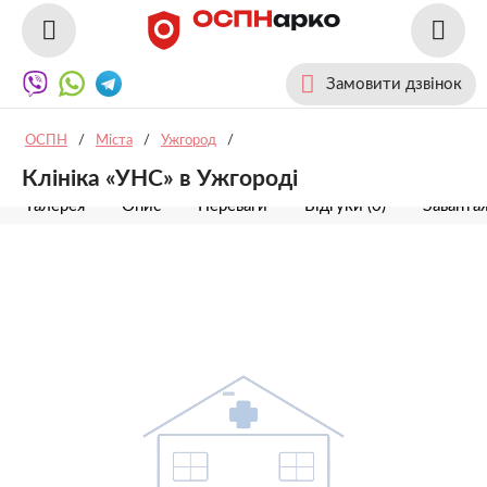
Замовити дзвінок
ОСПН
/
Міста
/
Ужгород
/
Клініка «УНС» в Ужгороді
Галерея
Опис
Переваги
Відгуки (0)
Заванта