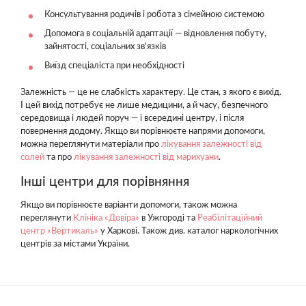
Консультування родичів і робота з сімейною системою
Допомога в соціальній адаптації — відновлення побуту,
зайнятості, соціальних зв'язків
Виїзд спеціаліста при необхідності
Залежність — це не слабкість характеру. Це стан, з якого є вихід.
І цей вихід потребує не лише медицини, а й часу, безпечного
середовища і людей поруч — і всередині центру, і після
повернення додому. Якщо ви порівнюєте напрями допомоги,
можна переглянути матеріали про
лікування залежності від
солей
та про
лікування залежності від марихуани
.
Інші центри для порівняння
Якщо ви порівнюєте варіанти допомоги, також можна
переглянути
Клініка «Довіра»
в Ужгороді та
Реабілітаційний
центр «Вертикаль»
у Харкові. Також див. каталог наркологічних
центрів за містами України.