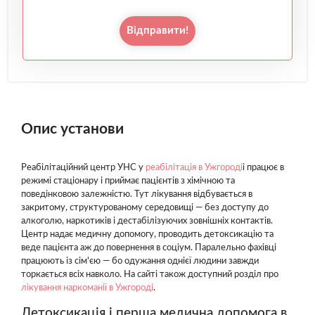
Відправити!
Опис установи
Реабілітаційний центр УНС у
реабілітація в Ужгороді
і працює в
режимі стаціонару і приймає пацієнтів з хімічною та
поведінковою залежністю. Тут лікування відбувається в
закритому, структурованому середовищі — без доступу до
алкоголю, наркотиків і дестабілізуючих зовнішніх контактів.
Центр надає медичну допомогу, проводить детоксикацію та
веде пацієнта аж до повернення в соціум. Паралельно фахівці
працюють із сім'єю — бо одужання однієї людини завжди
торкається всіх навколо. На сайті також доступний розділ про
лікування наркоманії в Ужгороді
.
Детоксикація і перша медична допомога в