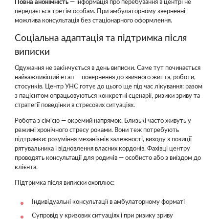
Повна анонімність
— інформація про перебування в центрі не
передається третім особам. При амбулаторному зверненні
можлива консультація без стаціонарного оформлення.
Соціальна адаптація та підтримка після
виписки
Одужання не закінчується в день виписки. Саме тут починається
найважливіший етап — повернення до звичного життя, роботи,
стосунків. Центр УНС готує до цього ще під час лікування: разом
з пацієнтом опрацьовуються конкретні сценарії, ризики зриву та
стратегії поведінки в стресових ситуаціях.
Робота з сім'єю — окремий напрямок. Близькі часто живуть у
режимі хронічного стресу роками. Вони теж потребують
підтримки: розуміння механізмів залежності, виходу з позиції
рятувальника і відновлення власних кордонів. Фахівці центру
проводять консультації для родичів — особисто або з виїздом до
клієнта.
Підтримка після виписки охоплює:
Індивідуальні консультації в амбулаторному форматі
Супровід у кризових ситуаціях і при ризику зриву