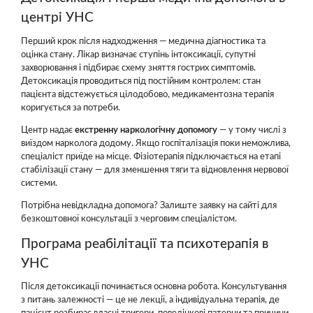
центрі УНС
Перший крок після надходження — медична діагностика та
оцінка стану. Лікар визначає ступінь інтоксикації, супутні
захворювання і підбирає схему зняття гострих симптомів.
Детоксикація проводиться під постійним контролем: стан
пацієнта відстежується цілодобово, медикаментозна терапія
коригується за потреби.
Центр надає
екстренну наркологічну допомогу
— у тому числі з
виїздом нарколога додому. Якщо госпіталізація поки неможлива,
спеціаліст приїде на місце. Фізіотерапія підключається на етапі
стабілізації стану — для зменшення тяги та відновлення нервової
системи.
Потрібна невідкладна допомога? Залиште заявку на сайті для
безкоштовної консультації з черговим спеціалістом.
Програма реабілітації та психотерапія в
УНС
Після детоксикації починається основна робота. Консультування
з питань залежності — це не лекції, а індивідуальна терапія, де