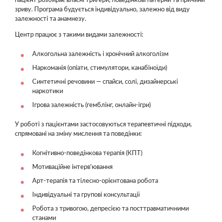
пацієнт розбирає власні тригери, поведінкові патерни та причини
зриву. Програма будується індивідуально, залежно від виду
залежності та анамнезу.
Центр працює з такими видами залежності:
Алкогольна залежність і хронічний алкоголізм
Наркоманія (опіати, стимулятори, канабіноїди)
Синтетичні речовини — спайси, солі, дизайнерські
наркотики
Ігрова залежність (гемблінг, онлайн-ігри)
У роботі з пацієнтами застосовуються терапевтичні підходи,
спрямовані на зміну мислення та поведінки:
Когнітивно-поведінкова терапія (КПТ)
Мотиваційне інтерв'ювання
Арт-терапія та тілесно-орієнтована робота
Індивідуальні та групові консультації
Робота з тривогою, депресією та посттравматичними
станами