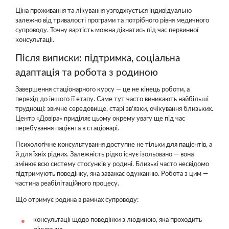
Ціна проживання та лікування узгоджується індивідуально
залежно від тривалості програми та потрібного рівня медичного
супроводу. Точну вартість можна дізнатись під час первинної
консультації.
Після виписки: підтримка, соціальна
адаптація та робота з родиною
Завершення стаціонарного курсу — це не кінець роботи, а
перехід до іншого її етапу. Саме тут часто виникають найбільші
труднощі: звичне середовище, старі зв'язки, очікування близьких.
Центр «Довіра» приділяє цьому окрему увагу ще під час
перебування пацієнта в стаціонарі.
Психологічне консультування доступне не тільки для пацієнтів, а
й для їхніх рідних. Залежність рідко існує ізольовано — вона
змінює всю систему стосунків у родині. Близькі часто несвідомо
підтримують поведінку, яка заважає одужанню. Робота з цим —
частина реабілітаційного процесу.
Що отримує родина в рамках супроводу:
консультації щодо поведінки з людиною, яка проходить