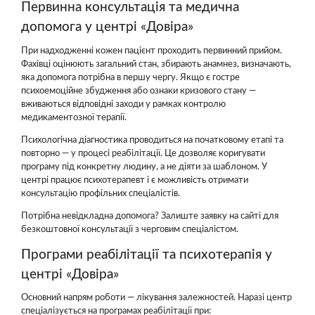
Первинна консультація та медична
допомога у центрі «Довіра»
При надходженні кожен пацієнт проходить первинний прийом.
Фахівці оцінюють загальний стан, збирають анамнез, визначають,
яка допомога потрібна в першу чергу. Якщо є гостре
психоемоційне збудження або ознаки кризового стану —
вживаються відповідні заходи у рамках контролю
медикаментозної терапії.
Психологічна діагностика проводиться на початковому етапі та
повторно — у процесі реабілітації. Це дозволяє коригувати
програму під конкретну людину, а не діяти за шаблоном. У
центрі працює психотерапевт і є можливість отримати
консультацію профільних спеціалістів.
Потрібна невідкладна допомога? Залиште заявку на сайті для
безкоштовної консультації з черговим спеціалістом.
Програми реабілітації та психотерапія у
центрі «Довіра»
Основний напрям роботи — лікування залежностей. Наразі центр
спеціалізується на програмах реабілітації при: