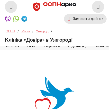
Замовити дзвінок
ОСПН
/
Міста
/
Ужгород
/
Клініка «Довіра» в Ужгороді
Галерея
Опис
Переваги
Відгуки (0)
Заванта