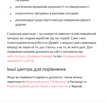
лікування
роз'яснення механізмів залежності та співзалежності
психологічну підтримку в кризових ситуаціях
рекомендації щодо підготовки до повернення рідного
додому
Соціальна адаптація — це конкретні навички та нові поведінкові
патерни, які людина виробляє під час терапії. Саме тому
психотерапевтична робота в «Довірі» з першого дня спрямована
вперед: не лише на те, що сталось, а на те, як жити далі. Для
порівняння напрямів допомоги на сайті є матеріали про
амбулаторне лікування ігроманії
та про
лікування ігрової
залежності у дітей
.
Інші центри для порівняння
Якщо ви порівнюєте варіанти допомоги, також можна
переглянути
Медичний центр "Нейромед"
в Ужгороді та
Реабілітаційний центр «Крок у нове життя»
у Харкові.