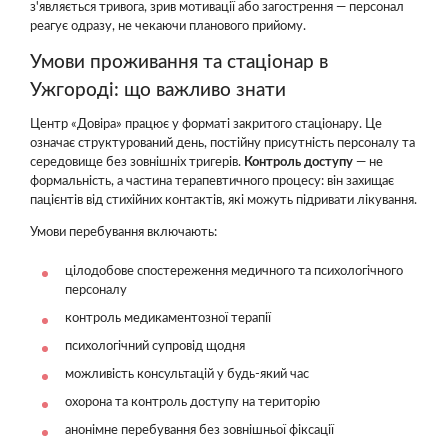
з'являється тривога, зрив мотивації або загострення — персонал
реагує одразу, не чекаючи планового прийому.
Умови проживання та стаціонар в
Ужгороді: що важливо знати
Центр «Довіра» працює у форматі закритого стаціонару. Це
означає структурований день, постійну присутність персоналу та
середовище без зовнішніх тригерів.
Контроль доступу
— не
формальність, а частина терапевтичного процесу: він захищає
пацієнтів від стихійних контактів, які можуть підривати лікування.
Умови перебування включають:
цілодобове спостереження медичного та психологічного
персоналу
контроль медикаментозної терапії
психологічний супровід щодня
можливість консультацій у будь-який час
охорона та контроль доступу на територію
анонімне перебування без зовнішньої фіксації