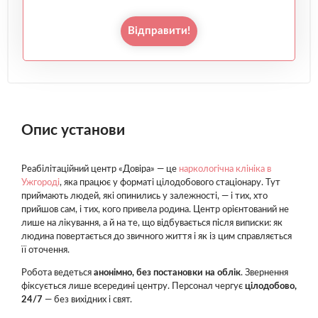
Відправити!
Опис установи
Реабілітаційний центр «Довіра» — це
наркологічна клініка в
Ужгороді
, яка працює у форматі цілодобового стаціонару. Тут
приймають людей, які опинились у залежності, — і тих, хто
прийшов сам, і тих, кого привела родина. Центр орієнтований не
лише на лікування, а й на те, що відбувається після виписки: як
людина повертається до звичного життя і як із цим справляється
її оточення.
Робота ведеться
анонімно, без постановки на облік
. Звернення
фіксується лише всередині центру. Персонал чергує
цілодобово,
24/7
— без вихідних і свят.