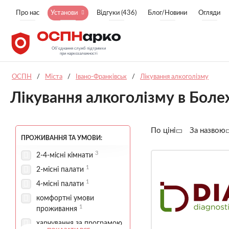
Про нас
Установи
Відгуки (436)
Блог/Новини
Огляди
ОСПН
/
Міста
/
Івано-Франківськ
/
Лікування алкоголізму
Лікування алкоголізму в Боле
По ціні
За назвою
ПРОЖИВАННЯ ТА УМОВИ:
3
2-4-місні кімнати
1
2-місні палати
1
4-місні палати
комфортні умови
1
проживання
харчування за програмою