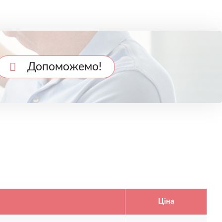
Допоможемо!
Ціна