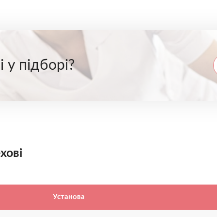
 у підборі?
хові
Установа