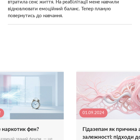
втратила сенс життя. На реабілітації мене навчили
відновлювати емоційний баланс. Тепер планую
повернутись до навчання.
2
01.09.2024
 наркотик фен?
Гідазепам як причина 
залежності: підходи д
зазвичай званий феном, — це