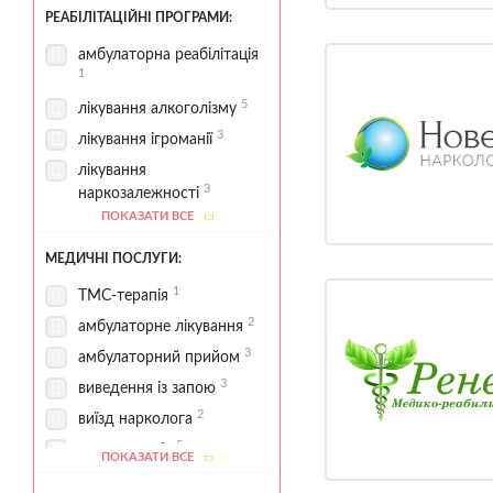
РЕАБІЛІТАЦІЙНІ ПРОГРАМИ:
амбулаторна реабілітація
1
5
лікування алкоголізму
3
лікування ігроманії
лікування
3
наркозалежності
ПОКАЗАТИ ВСЕ
1
програма 12 кроків
1
профілактика рецидивів
МЕДИЧНІ ПОСЛУГИ:
3
реабілітаційні програми
1
ТМС-терапія
2
амбулаторне лікування
3
амбулаторний прийом
3
виведення із запою
2
виїзд нарколога
5
детоксикація
ПОКАЗАТИ ВСЕ
4
діагностика залежності