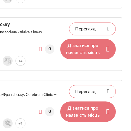
ську
Перегляд
логічна клініка в Івано-
Дізнатися про
0
наявність місць
+4
Перегляд
о-Франківську. Cerebrum Clinic —
Дізнатися про
0
наявність місць
+7