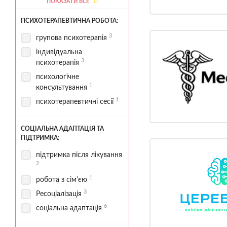
ПОКАЗАТИ ВСЕ
1
2
спортивні зони
ПСИХОТЕРАПЕВТИЧНА РОБОТА:
3
стаціонар
3
групова психотерапія
індивідуальна
3
психотерапія
психологічне
1
консультування
1
психотерапевтичні сесії
СОЦІАЛЬНА АДАПТАЦІЯ ТА
ПІДТРИМКА:
підтримка після лікування
2
1
робота з сім'єю
3
Ресоціалізація
6
соціальна адаптація