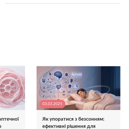
03.03.2025
аптечної
Як упоратися з безсонням:
о
ефективні рішення для