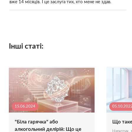
вже 14 місяців. І це заслуга тих, хто мене не здав.
Інші статі:
15.06.2024
05.10.202
"Біла гарячка" або
Що таке
алкогольний делірій: Що це
Наркотик, 