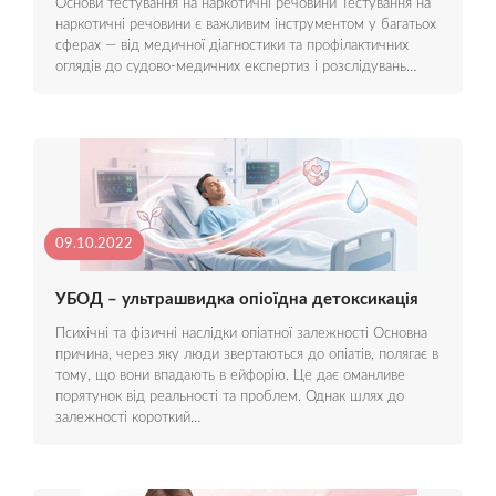
Основи тестування на наркотичні речовини Тестування на
наркотичні речовини є важливим інструментом у багатьох
сферах — від медичної діагностики та профілактичних
оглядів до судово-медичних експертиз і розслідувань…
09.10.2022
УБОД – ультрашвидка опіоїдна детоксикація
Психічні та фізичні наслідки опіатної залежності Основна
причина, через яку люди звертаються до опіатів, полягає в
тому, що вони впадають в ейфорію. Це дає оманливе
порятунок від реальності та проблем. Однак шлях до
залежності короткий…