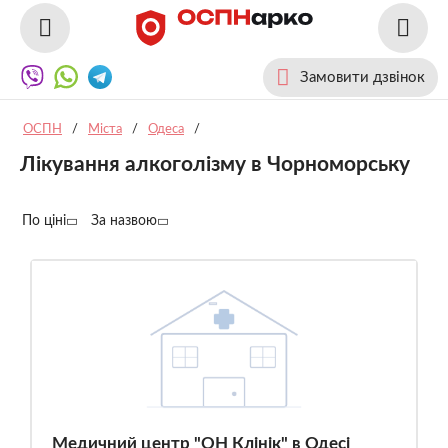
Замовити дзвінок
ОСПН
/
Міста
/
Одеса
/
Лікування алкоголізму в Чорноморську
По ціні
За назвою
Медичний центр "ОН Клінік" в Одесі