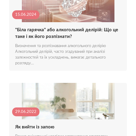
15.06.2024
"Біла гарячка" або алкогольний делірій: Що це
таке і як його розпізнати?
Визначення та розпізнавання алкогольного делірію
Алкогольний делірій, часто згадуваний при аналізі
залежностей та їх ускладнень, вимагає детального
розгляду…
29.06.2022
Як вийти із запою