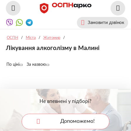
Замовити дзвінок
ОСПН
/
Міста
/
Житомир
/
Лікування алкоголізму в Малині
По ціні
За назвою
Не впевнені у підборі?
Допоможемо!