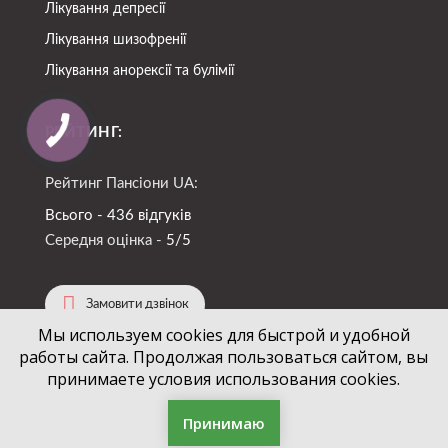
Лікування депресії
Лікування шизофренії
Лікування анорексії та булімії
РЕЙТИНГ:
Рейтинг Пансіони UA:
Всього - 436 відгуків
Середня оцінка -
5/5
Замовити дзвінок
Мы используем cookies для быстрой и удобной
работы сайта. Продолжая пользоваться сайтом, вы
(067)
724-94-88
+38
принимаете условия использования cookies.
Принимаю
Фільтр