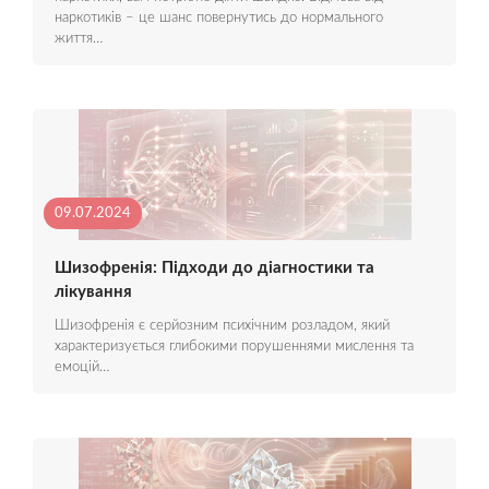
наркотиків – це шанс повернутись до нормального
життя…
09.07.2024
Шизофренія: Підходи до діагностики та
лікування
Шизофренія є серйозним психічним розладом, який
характеризується глибокими порушеннями мислення та
емоцій…