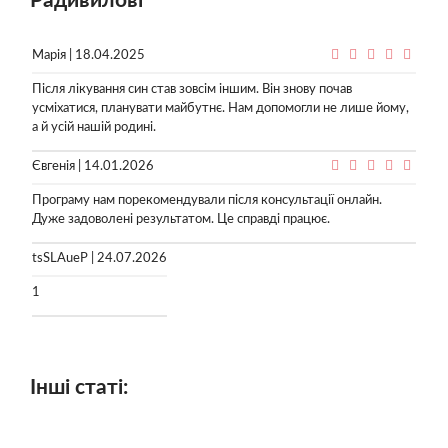
Радивилові
Марія | 18.04.2025
Після лікування син став зовсім іншим. Він знову почав
усміхатися, планувати майбутнє. Нам допомогли не лише йому,
а й усій нашій родині.
Євгенія | 14.01.2026
Програму нам порекомендували після консультації онлайн.
Дуже задоволені результатом. Це справді працює.
tsSLAueP | 24.07.2026
1
Інші статі: