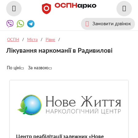
Замовити дзвінок
ОСПН
/
Міста
/
Рівне
/
Лікування наркоманії в Радивилові
По ціні
За назвою
Центр реабілітації залежних «Нове