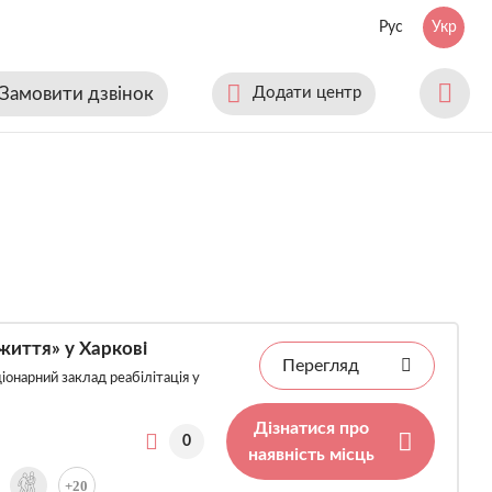
Рус
Укр
Замовити дзвінок
Додати центр
життя» у Харкові
Перегляд
іонарний заклад реабілітація у
Дізнатися про
0
наявність місць
+20