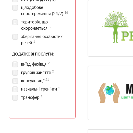
4
1
супровід пацієнтів
цілодобове
16
медикаментозна терапія
спостереження (24/7)
14
територія, що
9
5
медична діагностика
охороняється
3
нарколог
зберігання особистих
1
речей
6
оцінка стану
3
первинний огляд
ДОДАТКОВІ ПОСЛУГИ:
2
психіатр
2
виїзд фахівця
3
психолог
2
групові заняття
психологічна діагностика
21
консультації
1
1
навчальні тренінги
1
психотерапевт
1
трансфер
3
терапевт
екстрена наркологічна
8
допомога