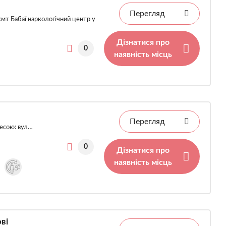
Перегляд
мт Бабаї наркологічний центр у
Дізнатися про
0
наявність місць
Перегляд
ресою: вул…
0
Дізнатися про
наявність місць
ві