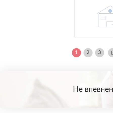
1
2
3
Не впевнені