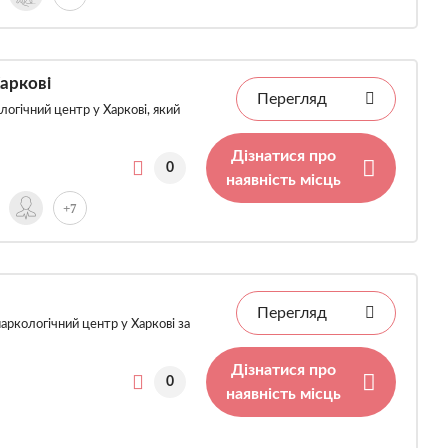
аркові
Перегляд
огічний центр у Харкові, який
Дізнатися про
0
наявність місць
+7
Перегляд
ркологічний центр у Харкові за
Дізнатися про
0
наявність місць