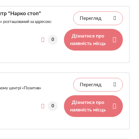
нтр "Нарко стоп"
Перегляд
п» розташований за адресою:
Дізнатися про
0
наявність місць
Перегляд
ному центрі «Позитив»
Дізнатися про
0
наявність місць