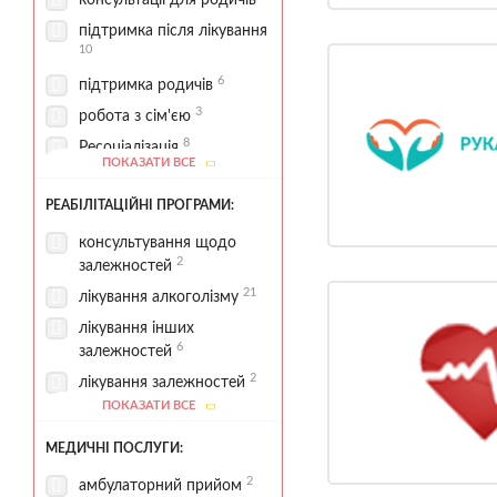
консультації для родичів
територія для прогулянок
підтримка після лікування
7
10
6
підтримка родичів
3
робота з сім'єю
8
Ресоціалізація
ПОКАЗАТИ ВСЕ
15
соціальна адаптація
РЕАБІЛІТАЦІЙНІ ПРОГРАМИ:
2
соціальний супровід
консультування щодо
2
залежностей
21
лікування алкоголізму
лікування інших
6
залежностей
2
лікування залежностей
ПОКАЗАТИ ВСЕ
лікування ігрової
3
залежності
МЕДИЧНІ ПОСЛУГИ:
10
лікування ігроманії
2
амбулаторний прийом