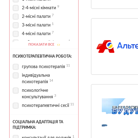
9
2-4-місні кімнати
7
2-місні палати
1
3-місні палати
7
4-місні палати
1
амбулаторний формат
ПОКАЗАТИ ВСЕ
4
Басейн
ПСИХОТЕРАПЕВТИЧНА РОБОТА:
1
житлові кімнати
11
групова психотерапія
1
зона відпочинку
індивідуальна
комфортні умови
14
психотерапія
12
проживання
психологічне
10
палати стаціонару
3
консультування
харчування за програмою
11
психотерапевтичні сесії
4
1
реабілітаційні зони
СОЦІАЛЬНА АДАПТАЦІЯ ТА
7
спортивні зони
ПІДТРИМКА:
16
стаціонар
1