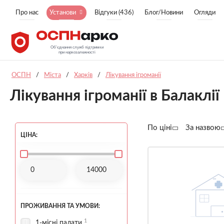
Про нас
Установи
Відгуки (436)
Блог/Новини
Огляди
ОСПН
/
Міста
/
Харків
/
Лікування ігроманії
Лікування ігроманії в Балаклії
По ціні
За назвою
ЦІНА:
ПРОЖИВАННЯ ТА УМОВИ:
1
1-місні палати