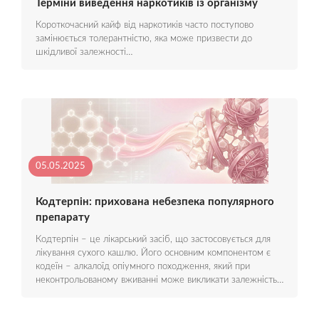
Терміни виведення наркотиків із організму
Короткочасний кайф від наркотиків часто поступово
замінюється толерантністю, яка може призвести до
шкідливої залежності…
05.05.2025
Кодтерпін: прихована небезпека популярного
препарату
Кодтерпін – це лікарський засіб, що застосовується для
лікування сухого кашлю. Його основним компонентом є
кодеїн – алкалоїд опіумного походження, який при
неконтрольованому вживанні може викликати залежність…