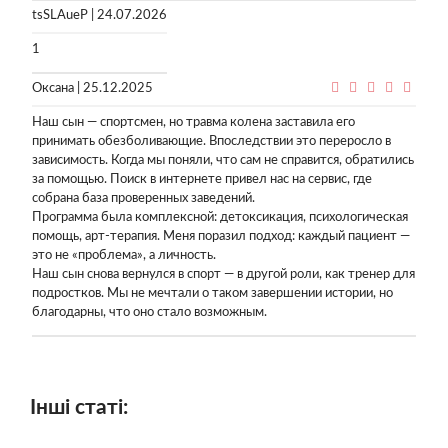
tsSLAueP | 24.07.2026
1
Оксана | 25.12.2025
Наш сын — спортсмен, но травма колена заставила его
принимать обезболивающие. Впоследствии это переросло в
зависимость. Когда мы поняли, что сам не справится, обратились
за помощью. Поиск в интернете привел нас на сервис, где
собрана база проверенных заведений.
Программа была комплексной: детоксикация, психологическая
помощь, арт-терапия. Меня поразил подход: каждый пациент —
это не «проблема», а личность.
Наш сын снова вернулся в спорт — в другой роли, как тренер для
подростков. Мы не мечтали о таком завершении истории, но
благодарны, что оно стало возможным.
Інші статі: