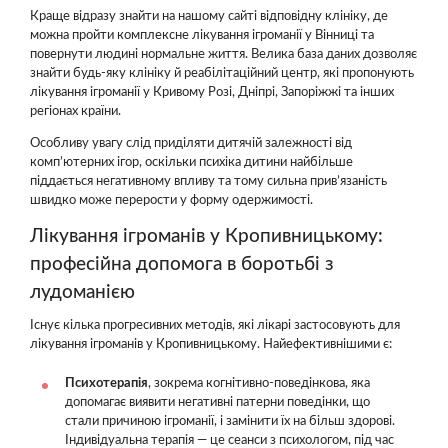
Краще відразу знайти на нашому сайті відповідну клініку, де
можна пройти комплексне лікування ігроманії у Вінниці та
повернути людині нормальне життя. Велика база даних дозволяє
знайти будь-яку клініку й реабілітаційний центр, які пропонують
лікування ігроманії у Кривому Розі, Дніпрі, Запоріжжі та інших
регіонах країни.
Особливу увагу слід приділяти дитячій залежності від
комп’ютерних ігор, оскільки психіка дитини найбільше
піддається негативному впливу та тому сильна прив’язаність
швидко може перерости у форму одержимості.
Лікування ігроманів у Кропивницькому:
професійна допомога в боротьбі з
лудоманією
Існує кілька прогресивних методів, які лікарі застосовують для
лікування ігроманів у Кропивницькому. Найефективнішими є:
Психотерапія
, зокрема когнітивно-поведінкова, яка
допомагає виявити негативні патерни поведінки, що
стали причиною ігроманії, і замінити їх на більш здорові.
Індивідуальна терапія — це сеанси з психологом, під час