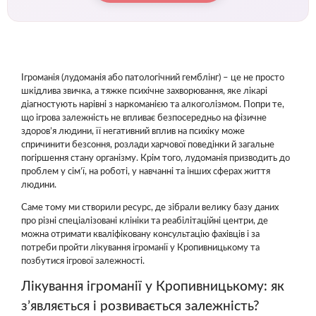
Ігроманія (лудоманія або патологічний гемблінг) – це не просто
шкідлива звичка, а тяжке психічне захворювання, яке лікарі
діагностують нарівні з наркоманією та алкоголізмом. Попри те,
що ігрова залежність не впливає безпосередньо на фізичне
здоров’я людини, її негативний вплив на психіку може
спричинити безсоння, розлади харчової поведінки й загальне
погіршення стану організму. Крім того, лудоманія призводить до
проблем у сім’ї, на роботі, у навчанні та інших сферах життя
людини.
Саме тому ми створили ресурс, де зібрали велику базу даних
про різні спеціалізовані клініки та реабілітаційні центри, де
можна отримати кваліфіковану консультацію фахівців і за
потреби пройти лікування ігроманії у Кропивницькому та
позбутися ігрової залежності.
Лікування ігроманії у Кропивницькому: як
з’являється і розвивається залежність?