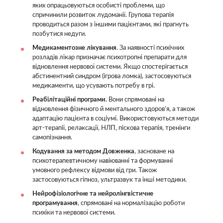
яких опрацьовуються особисті проблеми, що
спричинили розвиток лудоманії. Групова терапія
проводиться разом з іншими пацієнтами, які прагнуть
позбутися недуги.
Медикаментозне лікування
. За наявності психічних
розладів лікар призначає психотропні препарати для
відновлення нервової системи. Якщо спостерігається
абстинентний синдром (ігрова ломка), застосовуються
медикаменти, що усувають потребу в грі.
Реабілітаційні програми
. Вони спрямовані на
відновлення фізичного й ментального здоров’я, а також
адаптацію пацієнта в соціумі. Використовуються методи
арт-терапії, релаксації, НЛП, піскова терапія, тренінги
самопізнання.
Кодування за методом Довженка
, засноване на
психотерапевтичному навіюванні та формуванні
умовного рефлексу відмови від гри. Також
застосовуються гіпноз, ультразвук та інші методики.
Нейрофізіологічне та нейролінгвістичне
програмування
, спрямовані на нормалізацію роботи
психіки та нервової системи.