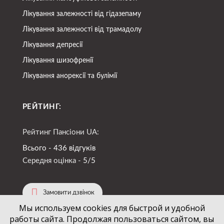
Лікування залежності від гідазепаму
Лікування залежності від трамадолу
Лікування депресії
Лікування шизофренії
Лікування анорексії та булімії
РЕЙТИНГ:
Рейтинг Пансіони UA:
Всього - 436 відгуків
Середня оцінка -
5/5
Замовити дзвінок
Мы используем cookies для быстрой и удобной
работы сайта. Продолжая пользоваться сайтом, вы
(067)
724-94-88
+38