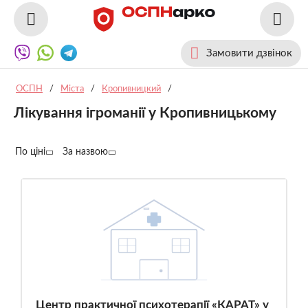
Замовити дзвінок
ОСПН
/
Міста
/
Кропивницкий
/
Лікування ігроманії у Кропивницькому
По ціні
За назвою
Центр практичної психотерапії «КАРАТ» у