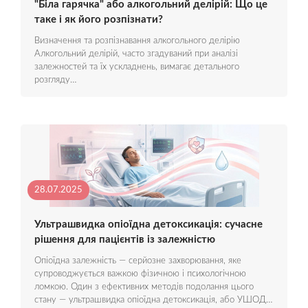
"Біла гарячка" або алкогольний делірій: Що це
таке і як його розпізнати?
Визначення та розпізнавання алкогольного делірію
Алкогольний делірій, часто згадуваний при аналізі
залежностей та їх ускладнень, вимагає детального
розгляду…
28.07.2025
Ультрашвидка опіоїдна детоксикація: сучасне
рішення для пацієнтів із залежністю
Опіоїдна залежність — серйозне захворювання, яке
супроводжується важкою фізичною і психологічною
ломкою. Один з ефективних методів подолання цього
стану — ультрашвидка опіоїдна детоксикація, або УШОД…