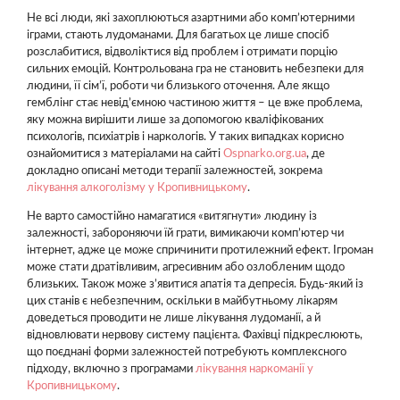
Не всі люди, які захоплюються азартними або комп’ютерними
іграми, стають лудоманами. Для багатьох це лише спосіб
розслабитися, відволіктися від проблем і отримати порцію
сильних емоцій. Контрольована гра не становить небезпеки для
людини, її сім’ї, роботи чи близького оточення. Але якщо
гемблінг стає невід’ємною частиною життя – це вже проблема,
яку можна вирішити лише за допомогою кваліфікованих
психологів, психіатрів і наркологів. У таких випадках корисно
ознайомитися з матеріалами на сайті
Ospnarko.org.ua
, де
докладно описані методи терапії залежностей, зокрема
лікування алкоголізму у Кропивницькому
.
Не варто самостійно намагатися «витягнути» людину із
залежності, забороняючи їй грати, вимикаючи комп’ютер чи
інтернет, адже це може спричинити протилежний ефект. Ігроман
може стати дратівливим, агресивним або озлобленим щодо
близьких. Також може з’явитися апатія та депресія. Будь-який із
цих станів є небезпечним, оскільки в майбутньому лікарям
доведеться проводити не лише лікування лудоманії, а й
відновлювати нервову систему пацієнта. Фахівці підкреслюють,
що поєднані форми залежностей потребують комплексного
підходу, включно з програмами
лікування наркоманії у
Кропивницькому
.