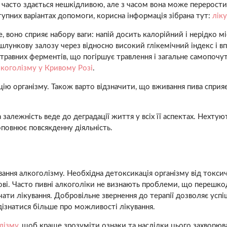
» часто здається нешкідливою, але з часом вона може перерости
ступних варіантах допомоги, корисна інформація зібрана тут:
ліку
воно сприяє набору ваги: напій досить калорійний і нерідко мі
шлункову залозу через відносно високий глікемічний індекс і в
 травних ферментів, що погіршує травлення і загальне самопочу
лкоголізму у Кривому Розі
.
кацію організму. Також варто відзначити, що вживання пива спр
ла залежність веде до деградації життя у всіх її аспектах. Не
повнює повсякденну діяльність.
ування алкоголізму. Необхідна детоксикація організму від токси
нові. Часто пивні алкоголіки не визнають проблеми, що перешко
чати лікування. Добровільне звернення до терапії дозволяє ус
дізнатися більше про можливості лікування.
лізму
, щоб краще зрозуміти ознаки та наслідки цього захворюв