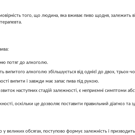
ймовірність того, що людина, яка вживає пиво щодня, залежить 
терапевта.
ива:
шню потяг до алкоголю.
ть випитого алкоголю збільшується від однієї до двох, трьох-ч
ості випити і завжди має запас пива під рукою.
виток наступних стадій залежності, є неприємні симптоми аб
ості, оскільки це дозволяє поставити правильний діагноз та зд
у великих обсягах, поступово формує залежність і призводить 