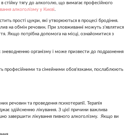
 в стійку тягу до алкоголю, що вимагає професійного
вання алкоголізму у Києві
.
стить прості цукри, які утворюються в процесі бродіння.
плив на обмін речовин. При зловживанні можуть з'являтися
ття. Якщо потрібна допомога на місці, ознайомитися з
ияє зневодненню організму і може призвести до подразнення
хтують професійними та сімейними обов'язками, послаблюють
чних речовин та проведення психотерапії. Терапія
джає здійсненню лікування. З цієї причини важлива
пішно завершити лікування пивного алкоголізму. Якщо ви
ання.