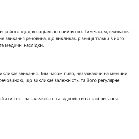
пити його щодня соціально прийнятно. Тим часом, вживання
ме звикання речовина, що викликає, різниця тільки в його
та медичні наслідки.
 викликає звикання. Тим часом пиво, незважаючи на менший
є речовиною, що викликає залежність, та його регулярне
ити тест на залежність та відповісти на такі питання: