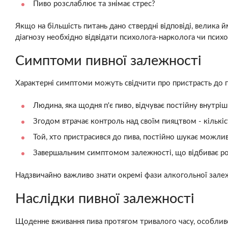
Пиво розслаблює та знімає стрес?
Якщо на більшість питань дано ствердні відповіді, велика 
діагнозу необхідно відвідати психолога-нарколога чи психо
Симптоми пивної залежності
Характерні симптоми можуть свідчити про пристрасть до п
Людина, яка щодня п'є пиво, відчуває постійну внутрі
Згодом втрачає контроль над своїм пияцтвом - кількіс
Той, хто пристрасився до пива, постійно шукає можлив
Завершальним симптомом залежності, що відбиває роз
Надзвичайно важливо знати окремі фази алкогольної залежн
Наслідки пивної залежності
Щоденне вживання пива протягом тривалого часу, особливо 