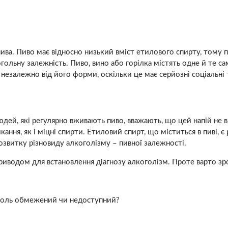
ва. Пиво має відносно низький вміст етилового спирту, тому 
огольну залежність. Пиво, вино або горілка містять одне й те са
незалежно від його форми, оскільки це має серйозні соціальні 
людей, які регулярно вживають пиво, вважають, що цей напій не
ання, як і міцні спирти. Етиловий спирт, що міститься в пиві, 
озвитку різновиду алкоголізму – пивної залежності.
иводом для встановлення діагнозу алкоголізм. Проте варто зроб
коголь обмежений чи недоступний?