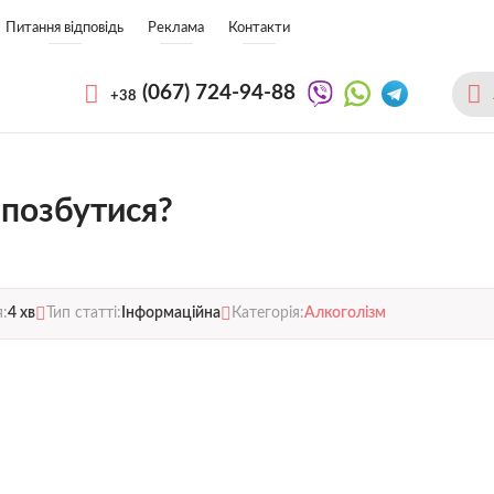
Питання відповідь
Реклама
Контакти
(067)
724-94-88
+38
ї позбутися?
я:
4 хв
Тип статті:
Інформаційна
Категорія:
Алкоголізм