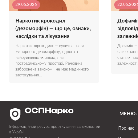
29.05.2026
22.05.202
Наркотик крокодил
Дофамін
(дезоморфін) — що це, ознаки,
відповіда
наслідки та лікування
залежні
Наркотик «крокодил» — вулична назва
Дофамін —
кустарного дезоморфіну, одного з
слів останн
найруйнівніших опіоїдів на
статтях пр
пострадянському просторі. Речовина
залежност
заборонена законом і не має медичного
застосування…
МЕНЮ:
Інформаційний ресурс про лікування залежностей
Про нас
в Україні