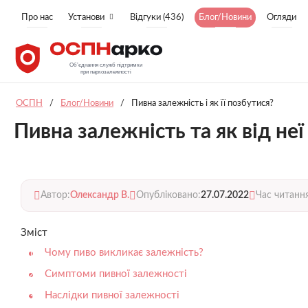
Про нас
Установи
Відгуки (436)
Блог/Новини
Огляди
ОСПН
/
Блог/Новини
/
Пивна залежність і як її позбутися?
Пивна залежність та як від не
Автор:
Олександр В.
Опубліковано:
27.07.2022
Час читанн
Зміст
Чому пиво викликає залежність?
Симптоми пивної залежності
Наслідки пивної залежності