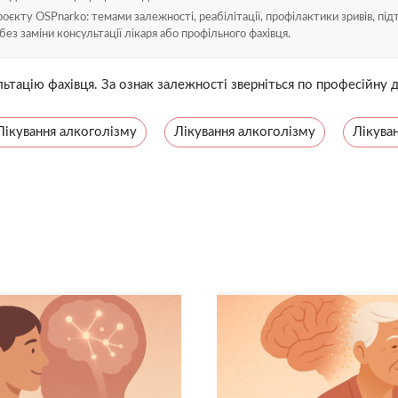
єкту OSPnarko: темами залежності, реабілітації, профілактики зривів, під
без заміни консультації лікаря або профільного фахівця.
ьтацію фахівця. За ознак залежності зверніться по професійну 
Лікування алкоголізму
Лікування алкоголізму
Лікува