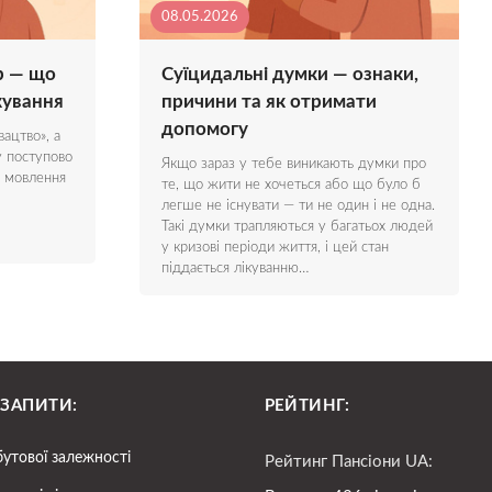
08.05.2026
р — що
Суїцидальні думки — ознаки,
ікування
причини та як отримати
допомогу
ацтво», а
у поступово
Якщо зараз у тебе виникають думки про
, мовлення
те, що жити не хочеться або що було б
легше не існувати — ти не один і не одна.
Такі думки трапляються у багатьох людей
у кризові періоди життя, і цей стан
піддається лікуванню…
 ЗАПИТИ:
РЕЙТИНГ:
бутової залежності
Рейтинг Пансіони UA: