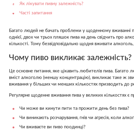
Як лікувати пивну залежність?
Часті запитання
Багато людей не бачать проблеми у щоденному вживанні пи
однієї, двох чи трьох пляшок пива на день свідчить про алк
кількості. Тому безвідповідально щодня вживати алкоголь, 
Чому пиво викликає залежність?
Це основне питання, яке цікавить любителів пива. Багато 
вміст алкоголю (меншу концентрацію), викликає таке ж звик
вживання у більших чи менших кількостях призводить до р
Регулярне щоденне вживання пива у великих кількостях є пр
Чи може ви кинути пити та прожити день без пива?
Чи виникають розчарування, гнів чи агресія, коли ал
Чи вживаєте ви пиво поодинці?