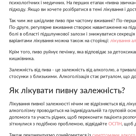
психологічних і медичних. На перших етапах «пивна звичка
підходу. Якщо ви хочете розібратися в темі лікування і до
Так чим же шкідливе пиво при частому вживанні? По-перше, 
По-друге, регулярне вживання створює навантаження на під
болі в області підшлункової залози і знижуватися секреція
варіантами лікування можна також на сторінці:
лікування а
Крім того, пиво руйнує печінку, яка відповідає за детокси
кишківника.
Залежність від пива - це залежність від алкоголю, а трива
стосунки з близькими. Алкоголізація стає ритуалом, що до
Як лікувати пивну залежність?
Лікування пивної залежності нічим не відрізняється від лік
алкоголізму проводиться на індивідуальній та груповій ос
допомога та участь рідних, щоб переконати пацієнта розпо
зіткнулися з подібною проблемою, відвідайте
ОСПН
, щоб 
Також рекомендуємо ознайомитися із
симптомами алкого