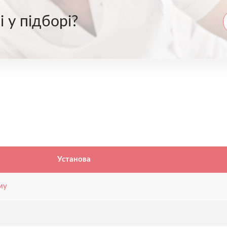
 у підборі?
Установа
му