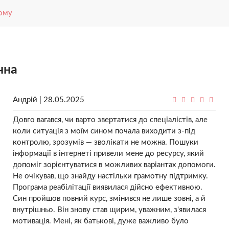
кому
чна
Андрій | 28.05.2025
Довго вагався, чи варто звертатися до спеціалістів, але
коли ситуація з моїм сином почала виходити з-під
контролю, зрозумів — зволікати не можна. Пошуки
інформації в інтернеті привели мене до ресурсу, який
допоміг зорієнтуватися в можливих варіантах допомоги.
Не очікував, що знайду настільки грамотну підтримку.
Програма реабілітації виявилася дійсно ефективною.
Син пройшов повний курс, змінився не лише зовні, а й
внутрішньо. Він знову став щирим, уважним, з'явилася
мотивація. Мені, як батькові, дуже важливо було