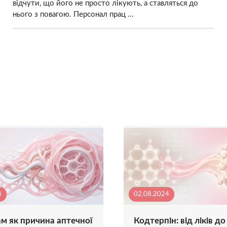
відчути, що його не просто лікують, а ставляться до
нього з повагою. Персонал прац ...
4
02.08.2024
ам як причина аптечної
Кодтерпін: від ліків до