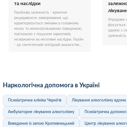
та наслідки
залежно
лікуван
Героїнова залежність - хронічне
рецидивуюче захворювання, що
Упродовж о
характеризується змінами в головному
фіксується 
мозку та неконтрольованою поведінкою,
однією з с
пов'язаною з пошуком наркотиків,
залежність
незважаючи на негативні наслідки. Героїн
- це синтетичний опіоїдний анальгетик…
Наркологічна допомога в Україні
Психіатрична клініка Чернігів
Лікування алкоголізму вдома
Амбулаторне лікування алкоголізму
Психіатрична допомога
Виведення із запою Кропивницький
Центр лікування алког