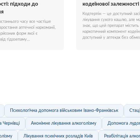
сті: підходи до
кодеїнової залежності
ня
Кодтерпін — це доступний зас
лікування сухого кашлю, але м
станнього часу все частіше
знає, що цей препарат містить
зростання аптечної наркоманії,
наркотичний компонент кодеїн.
ерйозних форм якої є
доступний у аптеках без обм
 від гідазепаму…
Психологічна допомога військовим Івано-Франківськ
Стац
 Чернівці
Анонімне лікування алкоголізму
Допомога лудо
олізму
Лікування психічних розладів Київ
Реабілітація алког