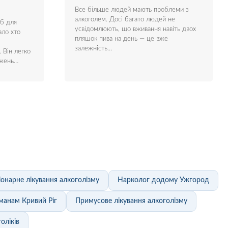
Все більше людей мають проблеми з
алкоголем. Досі багато людей не
іб для
усвідомлюють, що вживання навіть двох
ало хто
пляшок пива на день — це вже
залежність…
 Він легко
ежень…
іонарне лікування алкоголізму
Нарколог додому Ужгород
манам Кривий Ріг
Примусове лікування алкоголізму
оліків