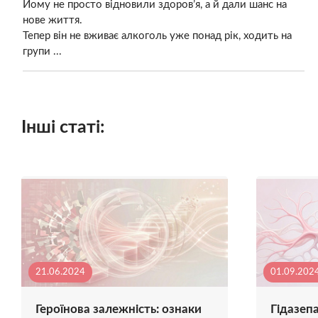
Йому не просто відновили здоров’я, а й дали шанс на
нове життя.
Тепер він не вживає алкоголь уже понад рік, ходить на
групи ...
Інші статі:
21.06.2024
01.09.202
Героїнова залежність: ознаки
Гідазеп