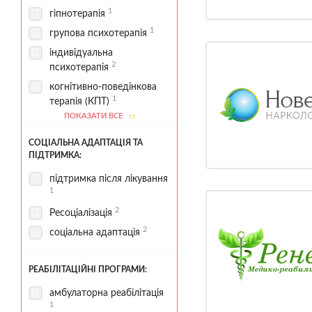
1
гіпнотерапія
1
групова психотерапія
індивідуальна
2
психотерапія
когнітивно-поведінкова
1
терапія (КПТ)
ПОКАЗАТИ ВСЕ
1
психокорекція
психологічне
СОЦІАЛЬНА АДАПТАЦІЯ ТА
1
консультування
ПІДТРИМКА:
1
психотерапевтичні сесії
підтримка після лікування
1
2
Ресоціалізація
2
соціальна адаптація
РЕАБІЛІТАЦІЙНІ ПРОГРАМИ:
амбулаторна реабілітація
1