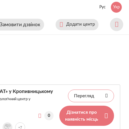
Рус
Укр
Замовити дзвінок
Додати центр
РАТ» у Кропивницькому
Перегляд
ологічний центр у
Дізнатися про
0
наявність місць
+7