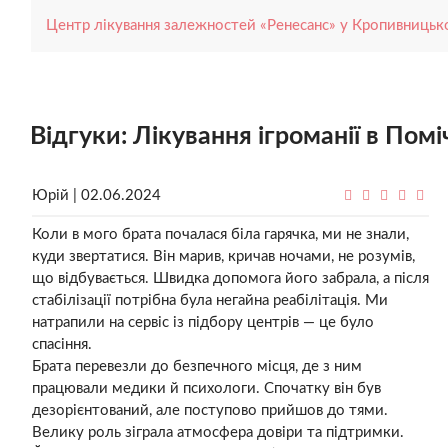
Центр лікування залежностей «Ренесанс» у Кропивниць
Відгуки: Лікування ігроманії в Помі
Юрій | 02.06.2024
Коли в мого брата почалася біла гарячка, ми не знали,
куди звертатися. Він марив, кричав ночами, не розумів,
що відбувається. Швидка допомога його забрала, а після
стабілізації потрібна була негайна реабілітація. Ми
натрапили на сервіс із підбору центрів — це було
спасіння.
Брата перевезли до безпечного місця, де з ним
працювали медики й психологи. Спочатку він був
дезорієнтований, але поступово прийшов до тями.
Велику роль зіграла атмосфера довіри та підтримки.