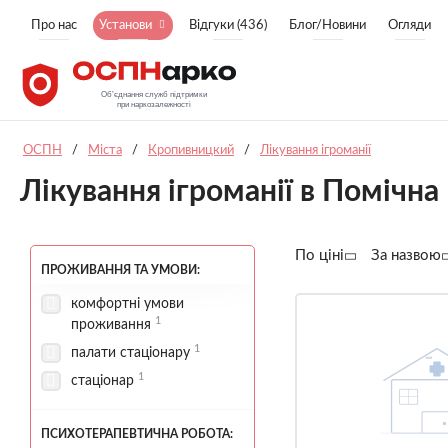
Про нас
Установи
Відгуки (436)
Блог/Новини
Огляди
ОСПН
/
Міста
/
Кропивницкий
/
Лікування ігроманії
Лікування ігроманії в Помічна
По ціні
За назвою
ПРОЖИВАННЯ ТА УМОВИ:
комфортні умови
1
проживання
1
палати стаціонару
1
стаціонар
ПСИХОТЕРАПЕВТИЧНА РОБОТА: