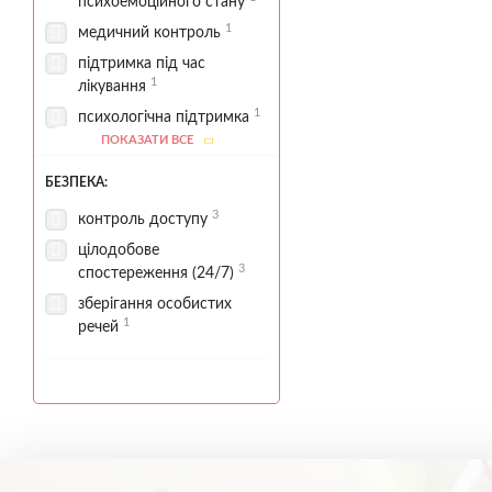
психоемоційного стану
1
1
медичний контроль
медична діагностика
3
підтримка під час
оцінка стану
1
лікування
1
підшивка
1
психологічна підтримка
психологічна діагностика
ПОКАЗАТИ ВСЕ
1
1
психологічний супровід
1
1
супровід пацієнтів
психотерапевт
БЕЗПЕКА:
3
контроль доступу
цілодобове
3
спостереження (24/7)
зберігання особистих
1
речей