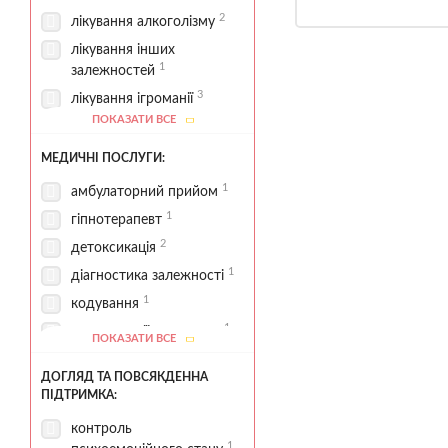
2
лікування алкоголізму
лікування інших
1
залежностей
3
лікування ігроманії
ПОКАЗАТИ ВСЕ
лікування
2
наркозалежності
МЕДИЧНІ ПОСЛУГИ:
1
програма 12 кроків
1
амбулаторний прийом
робота із залежною
1
гіпнотерапевт
1
поведінкою
2
детоксикація
2
реабілітаційні програми
1
діагностика залежності
1
стаціонарна реабілітація
1
кодування
1
консультації нарколога
ПОКАЗАТИ ВСЕ
контроль
ДОГЛЯД ТА ПОВСЯКДЕННА
1
медикаментозної терапії
ПІДТРИМКА:
купірування
контроль
абстинентного синдрому
1
1