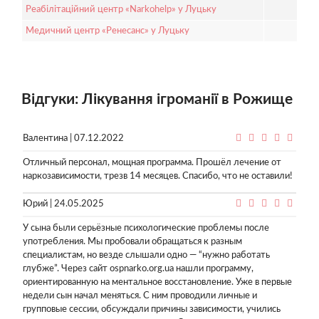
Реабілітаційний центр «Narkohelp» у Луцьку
Медичний центр «Ренесанс» у Луцьку
Відгуки: Лікування ігроманії в Рожище
Валентина | 07.12.2022
Отличный персонал, мощная программа. Прошёл лечение от
наркозависимости, трезв 14 месяцев. Спасибо, что не оставили!
Юрий | 24.05.2025
У сына были серьёзные психологические проблемы после
употребления. Мы пробовали обращаться к разным
специалистам, но везде слышали одно — “нужно работать
глубже”. Через сайт ospnarko.org.ua нашли программу,
ориентированную на ментальное восстановление. Уже в первые
недели сын начал меняться. С ним проводили личные и
групповые сессии, обсуждали причины зависимости, учились