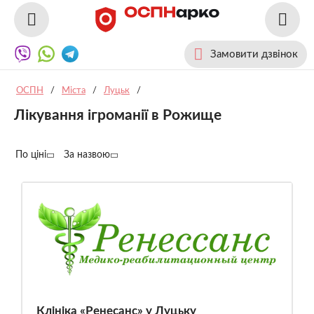
Замовити дзвінок
ОСПН
/
Міста
/
Луцьк
/
Лікування ігроманії в Рожище
По ціні
За назвою
Клініка «Ренесанс» у Луцьку