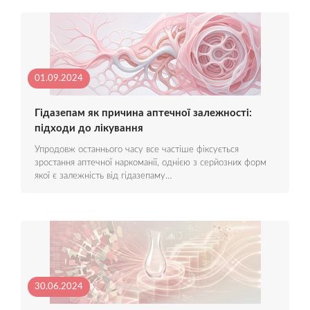
01.09.2024
Гідазепам як причина аптечної залежності:
підходи до лікування
Упродовж останнього часу все частіше фіксується
зростання аптечної наркоманії, однією з серйозних форм
якої є залежність від гідазепаму…
30.06.2024