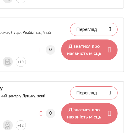
Перегляд
вис», Луцьк Реабілітаційний
Дізнатися про
0
наявність місць
+19
у
Перегляд
чний центр у Луцьку, який
Дізнатися про
0
наявність місць
+12