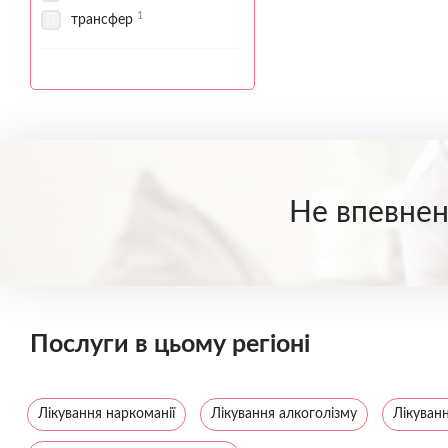
1
трансфер
Не впевнені
Послуги в цьому регіоні
Лікування наркоманії
Лікування алкоголізму
Лікуванн