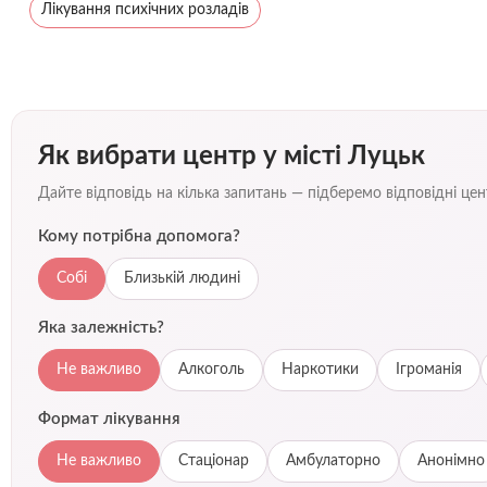
Лікування психічних розладів
Як вибрати центр у місті Луцьк
Дайте відповідь на кілька запитань — підберемо відповідні ц
Кому потрібна допомога?
Собі
Близькій людині
Яка залежність?
Не важливо
Алкоголь
Наркотики
Ігроманія
Формат лікування
Не важливо
Стаціонар
Амбулаторно
Анонімно