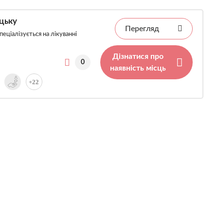
цьку
Перегляд
еціалізується на лікуванні
Дізнатися про
0
наявність місць
+22