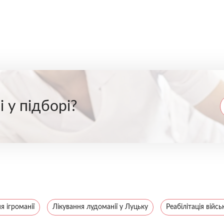
 у підборі?
я ігроманії
Лікування лудоманії у Луцьку
Реабілітація війс