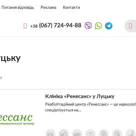
Питання відповідь
Реклама
Контакти
(067)
724-94-88
+38
уцьку
Клініка «Ренесанс» у Луцьку
Реабілітаційний центр «Ренессанс» — це наркологі
спеціалізується на…