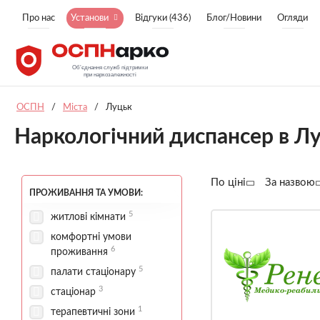
Про нас
Установи
Відгуки (436)
Блог/Новини
Огляди
ОСПН
/
Міста
/
Луцьк
Наркологічний диспансер в Л
По ціні
За назвою
ПРОЖИВАННЯ ТА УМОВИ:
5
житлові кімнати
комфортні умови
6
проживання
5
палати стаціонару
3
стаціонар
1
терапевтичні зони