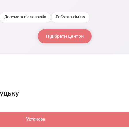
Допомога після зривів
Робота з сім’єю
Підібрати центри
Луцьку
Установа