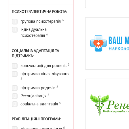
ПСИХОТЕРАПЕВТИЧНА РОБОТА:
6
групова психотерапія
індивідуальна
6
психотерапія
СОЦІАЛЬНА АДАПТАЦІЯ ТА
ПІДТРИМКА:
3
консультації для родичів
підтримка після лікування
5
3
підтримка родичів
5
Ресоціалізація
5
соціальна адаптація
РЕАБІЛІТАЦІЙНІ ПРОГРАМИ:
6