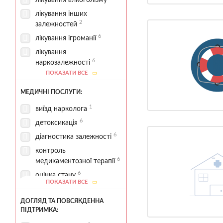
лікування алкоголізму
лікування інших
2
залежностей
6
лікування ігроманії
лікування
6
наркозалежності
ПОКАЗАТИ ВСЕ
лікування
2
полізалежностей
МЕДИЧНІ ПОСЛУГИ:
1
програма 12 кроків
1
виїзд нарколога
6
реабілітаційні програми
6
детоксикація
6
діагностика залежності
контроль
6
медикаментозної терапії
6
оцінка стану
ПОКАЗАТИ ВСЕ
екстрена наркологічна
4
допомога
ДОГЛЯД ТА ПОВСЯКДЕННА
ПІДТРИМКА: