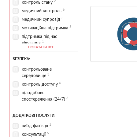
2
контроль стану
6
медичний контроль
3
медичний супровід
5
мотиваційна підтримка
підтримка під час
1
лікування
ПОКАЗАТИ ВСЕ
6
психологічна підтримка
БЕЗПЕКА:
5
супровід пацієнтів
3
супровід після курсу
контрольоване
3
середовище
6
контроль доступу
цілодобове
6
спостереження (24/7)
ДОДАТКОВІ ПОСЛУГИ:
1
виїзд фахівця
6
консультації