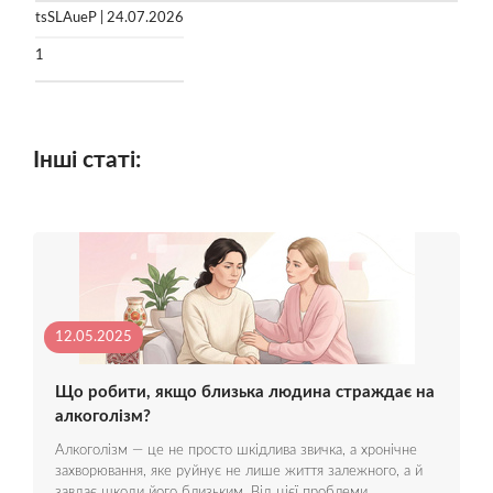
tsSLAueP | 24.07.2026
1
Інші статі:
12.05.2025
Що робити, якщо близька людина страждає на
алкоголізм?
Алкоголізм — це не просто шкідлива звичка, а хронічне
захворювання, яке руйнує не лише життя залежного, а й
завдає шкоди його близьким. Від цієї проблеми