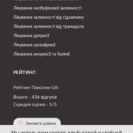
Лікування налбуфінової залежності
Лікування залежності від гідазепаму
Лікування залежності від трамадолу
Лікування депресії
Лікування шизофренії
Лікування анорексії та булімії
РЕЙТИНГ:
Рейтинг Пансіони UA:
Всього - 436 відгуків
Середня оцінка -
5/5
Замовити дзвінок
Мы используем cookies для быстрой и удобной