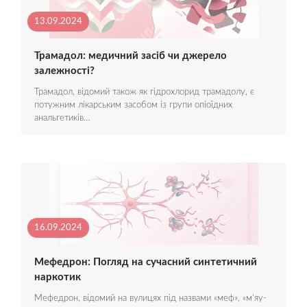
13.09.2024
Трамадол: медичний засіб чи джерело
залежності?
Трамадол, відомий також як гідрохлорид трамадолу, є
потужним лікарським засобом із групи опіоїдних
анальгетиків…
16.09.2024
Мефедрон: Погляд на сучасний синтетичний
наркотик
Мефедрон, відомий на вулицях під назвами «меф», «м'яу-