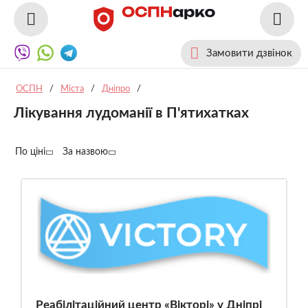
Замовити дзвінок
ОСПН
/
Міста
/
Дніпро
/
Лікування лудоманії в П'ятихатках
По ціні
За назвою
Реабілітаційний центр «Вікторі» у Дніпрі