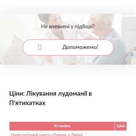
Не впевнені у підборі?
Допоможемо!
Ціни: Лікування лудоманії в
П'ятихатках
Установа
Ціна
Наркологічний центр «Дніпро» у Дніпрі