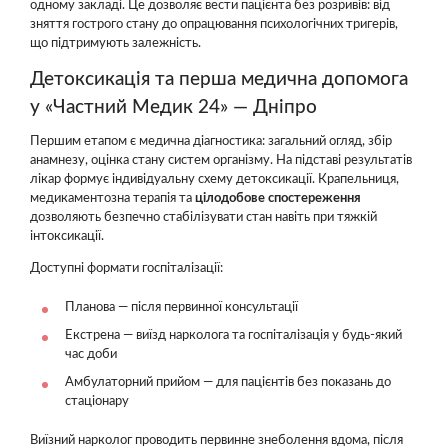
одному закладі. Це дозволяє вести пацієнта без розривів: від
зняття гострого стану до опрацювання психологічних тригерів,
що підтримують залежність.
Детоксикація та перша медична допомога
у «Частний Медик 24» — Дніпро
Першим етапом є медична діагностика: загальний огляд, збір
анамнезу, оцінка стану систем організму. На підставі результатів
лікар формує індивідуальну схему детоксикації. Крапельниця,
медикаментозна терапія та
цілодобове спостереження
дозволяють безпечно стабілізувати стан навіть при тяжкій
інтоксикації.
Доступні формати госпіталізації:
Планова — після первинної консультації
Екстрена — виїзд нарколога та госпіталізація у будь-який
час доби
Амбулаторний прийом — для пацієнтів без показань до
стаціонару
Виїзний нарколог проводить первинне знеболення вдома, після