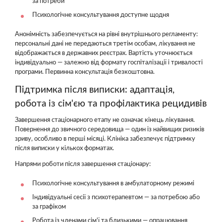
за потреби
Психологічне консультування доступне щодня
Анонімність забезпечується на рівні внутрішнього регламенту:
персональні дані не передаються третім особам, лікування не
відображається в державних реєстрах. Вартість уточнюється
індивідуально — залежно від формату госпіталізації і тривалості
програми. Первинна консультація безкоштовна.
Підтримка після виписки: адаптація,
робота із сім'єю та профілактика рецидивів
Завершення стаціонарного етапу не означає кінець лікування.
Повернення до звичного середовища — один із найвищих ризиків
зриву, особливо в перші місяці. Клініка забезпечує підтримку
після виписки у кількох форматах.
Напрями роботи після завершення стаціонару:
Психологічне консультування в амбулаторному режимі
Індивідуальні сесії з психотерапевтом — за потребою або
за графіком
Робота із членами сім'ї та близькими — опрацювання