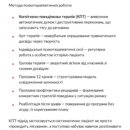
Методи психотерапевтичної роботи:
Когнітивно-поведінкова терапія (КПТ)
— виявлення
автоматичних думок і деструктивних переконань, що
запускають тягу до речовини
Арт-терапія — невербальне опрацювання травматичного
досвіду через творчість
Індивідуальні психотерапевтичні сесії — регулярна
робота з особистою історією пацієнта
Групова терапія — зворотний зв'язок від учасників зі
схожим досвідом
Програма 12 кроків — структурована модель
усвідомлення залежності
Програма профілактики рецидивів — формування
конкретних стратегій поведінки у ситуаціях ризику
Реабілітація після зривів — повернення до програми без
осуду, із коригуванням плану
КПТ-підхід застосовується систематично: пацієнт не просто
«проходить лікування», а поступово набуває навичок розпізнавати