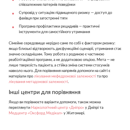
співзалежних патернів поведінки
Супровід у ситуаціях підвищеного ризику — доступ до
фахівця при загостренні тяги
Програма профілактики рецидивів — практичні
інструменти для самостійного утримання
Сімейне середовище нерідко саме по собі є фактором ризику:
якщо близькі відтворюють дисфункційні сценарії, утримання стає
значно складнішим. Тому робота з родиною є частиною
реабілітаційної програми, а не додатковою опцією. Мета — не
лише тверезість пацієнта, а стійка зміна системи стосунків
навколо нього. Для порівняння напрямів допомоги на сайті є
матеріали про
лікування мефедронової залежності
та про
лікування метадонової залежності
.
Інші центри для порівняння
Якщо ви порівнюєте варіанти допомоги, також можна
переглянути
Наркологічний центр «Дніпро»
у Дніпрі та
Медцентр «Оксфорд Медікал»
у Житомирі.