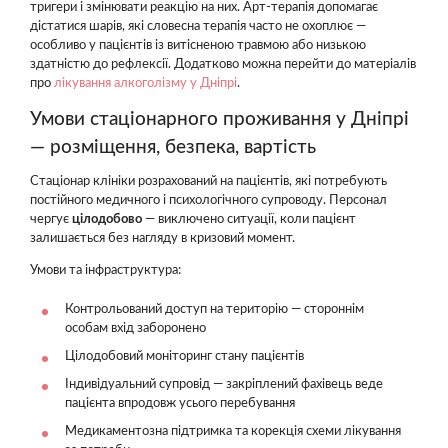
тригери і змінювати реакцію на них. Арт-терапія допомагає
дістатися шарів, які словесна терапія часто не охоплює —
особливо у пацієнтів із витісненою травмою або низькою
здатністю до рефлексії. Додатково можна перейти до матеріалів
про
лікування алкоголізму у Дніпрі
.
Умови стаціонарного проживання у Дніпрі
— розміщення, безпека, вартість
Стаціонар клініки розрахований на пацієнтів, які потребують
постійного медичного і психологічного супроводу. Персонал
чергує
цілодобово
— виключено ситуації, коли пацієнт
залишається без нагляду в кризовий момент.
Умови та інфраструктура:
Контрольований доступ на територію — стороннім
особам вхід заборонено
Цілодобовий моніторинг стану пацієнтів
Індивідуальний супровід — закріплений фахівець веде
пацієнта впродовж усього перебування
Медикаментозна підтримка та корекція схеми лікування