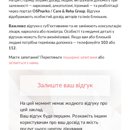
На цій сторінці зібрано досвід людей, які шукали допомогу при
залежності — наркоманії, алкоголізмі, ігроманії — та реабілітації
через портал
OSPnarko / Care & Reha Group
. Відгуки
відображають особистий досвід авторів та їхніх близьких.
Важливо:
відгуки є суб'єктивними та не замінюють консультацію
лікаря, нарколога або психіатра. Особисті та медичні деталі у
відгуках можуть бути анонімізовані. Якщо вам або близькій
людині потрібна термінова допомога — телефонуйте
103
або
112
.
Маєте запитання? Перегляньте
поширені запитання
або
зв'яжіться з нами
.
Залиште ваш відгук
На цей момент немає жодного відгуку про
цей заклад.
Ваш відгук буде першим. Розкажіть іншим
користувачам про ваш досвід та якість
послуг цього центру лікування