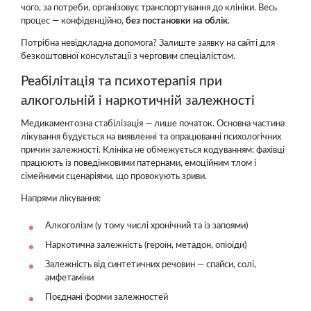
чого, за потреби, організовує транспортування до клініки. Весь
процес — конфіденційно,
без постановки на облік
.
Потрібна невідкладна допомога? Залиште заявку на сайті для
безкоштовної консультації з черговим спеціалістом.
Реабілітація та психотерапія при
алкогольній і наркотичній залежності
Медикаментозна стабілізація — лише початок. Основна частина
лікування будується на виявленні та опрацюванні психологічних
причин залежності. Клініка не обмежується кодуванням: фахівці
працюють із поведінковими патернами, емоційним тлом і
сімейними сценаріями, що провокують зриви.
Напрями лікування:
Алкоголізм (у тому числі хронічний та із запоями)
Наркотична залежність (героїн, метадон, опіоїди)
Залежність від синтетичних речовин — спайси, солі,
амфетаміни
Поєднані форми залежностей