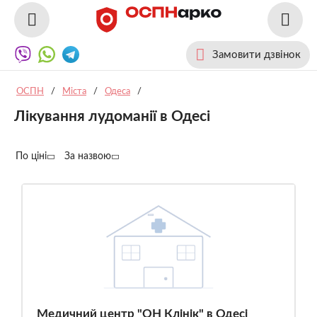
Замовити дзвінок
ОСПН
/
Міста
/
Одеса
/
Лікування лудоманії в Одесі
По ціні
За назвою
Медичний центр "ОН Клінік" в Одесі