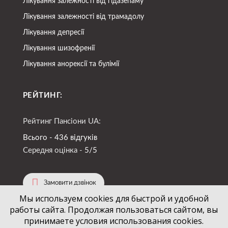
Лікування залежності від гідазепаму
Лікування залежності від трамадолу
Лікування депресії
Лікування шизофренії
Лікування анорексії та булімії
РЕЙТИНГ:
Рейтинг Пансіони UA:
Всього - 436 відгуків
Середня оцінка -
5/5
Замовити дзвінок
Мы используем cookies для быстрой и удобной
работы сайта. Продолжая пользоваться сайтом, вы
(067)
724-94-88
+38
принимаете условия использования cookies.