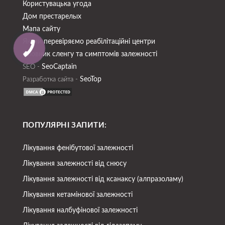
Користувацька угода
Дом престарелых
Мапа сайту
Як ми перевіряємо реабілітаційні центри
Словник сленгу та симптомів залежності
SeoСaptain
SEO -
SeoTop
Разработка сайта -
ПОПУЛЯРНІ ЗАПИТИ:
Лікування фенібутової залежності
Лікування залежності від снюсу
Лікування залежності від ксанаксу (алпразоламу)
Лікування кетамінової залежності
Лікування налбуфінової залежності