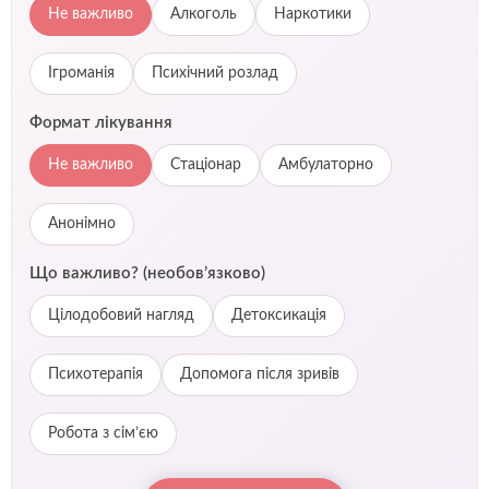
Не важливо
Алкоголь
Наркотики
Ігроманія
Психічний розлад
Формат лікування
Не важливо
Стаціонар
Амбулаторно
Анонімно
Що важливо? (необов’язково)
Цілодобовий нагляд
Детоксикація
Психотерапія
Допомога після зривів
Робота з сім’єю