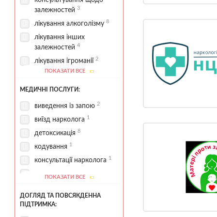
консультування щодо
3
залежностей
8
лікування алкоголізму
лікування інших
4
залежностей
2
лікування ігроманії
ПОКАЗАТИ ВСЕ
лікування
5
наркозалежності
МЕДИЧНІ ПОСЛУГИ:
1
програма 12 кроків
2
виведення із запою
6
реабілітаційні програми
1
виїзд нарколога
1
стаціонарна реабілітація
8
детоксикація
1
кодування
1
консультації нарколога
контроль
ПОКАЗАТИ ВСЕ
4
медикаментозної терапії
ДОГЛЯД ТА ПОВСЯКДЕННА
купірування
ПІДТРИМКА:
абстинентного синдрому
2