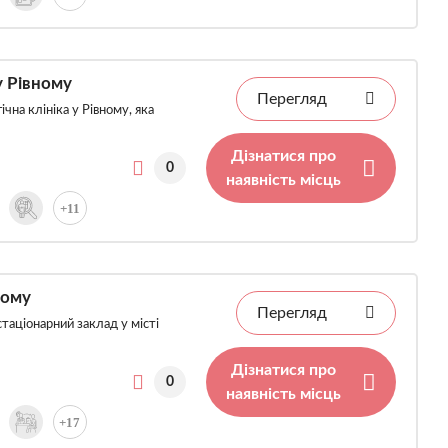
у Рівному
Перегляд
чна клініка у Рівному, яка
Дізнатися про
0
наявність місць
+11
ному
Перегляд
стаціонарний заклад у місті
Дізнатися про
0
наявність місць
+17