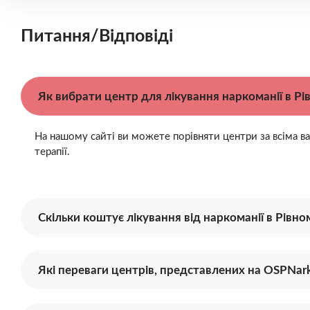
Питання/Відповіді
Як вибрати центр для лікування наркоманії в Рі
На нашому сайті ви можете порівняти центри за всіма ва
терапії.
Скільки коштує лікування від наркоманії в Рівно
Які переваги центрів, представлених на OSPNar