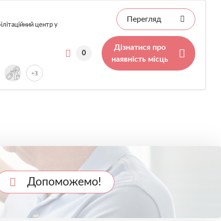
Перегляд
ілітаційний центр у
Дізнатися про
0
наявність місць
+3
Допоможемо!