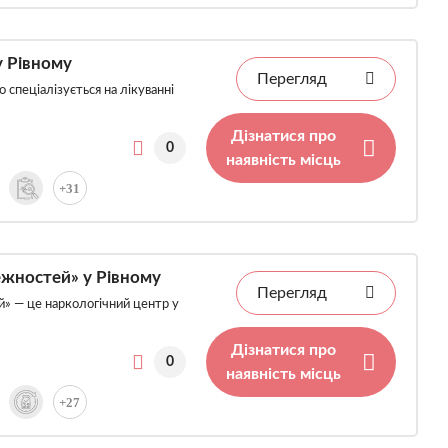
у Рівному
Перегляд
 спеціалізується на лікуванні
Дізнатися про
0
наявність місць
+31
жностей» у Рівному
Перегляд
й» — це наркологічний центр у
Дізнатися про
0
наявність місць
+27