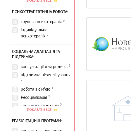
ПОКАЗАТИ ВСЕ
комфортні умови
ПСИХОТЕРАПЕВТИЧНА РОБОТА:
4
проживання
2
6
палати стаціонару
групова психотерапія
харчування за програмою
індивідуальна
4
7
психотерапія
1
реабілітаційні зони
1
СОЦІАЛЬНА АДАПТАЦІЯ ТА
спортивні зони
ПІДТРИМКА:
4
стаціонар
5
консультації для родичів
3
терапевтичні зони
підтримка після лікування
територія для прогулянок
7
1
1
робота з сім'єю
2
Ресоціалізація
5
соціальна адаптація
ПОКАЗАТИ ВСЕ
1
соціальний супровід
РЕАБІЛІТАЦІЙНІ ПРОГРАМИ: