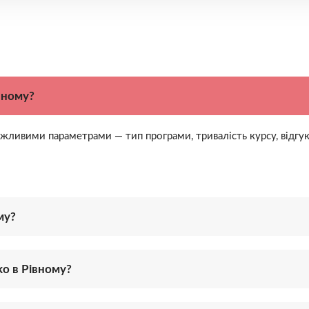
вному?
жливими параметрами — тип програми, тривалість курсу, відгуки,
му?
ko в Рівному?