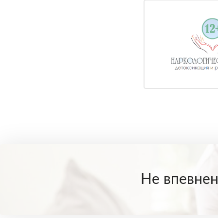
територія, що
2
охороняється
зберігання особистих
7
речей
Не впевнені