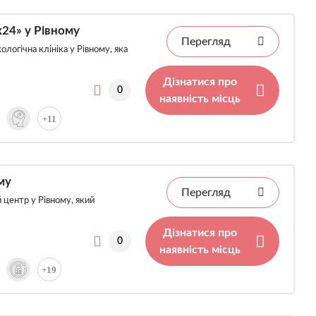
x24» у Рівному
Перегляд
логічна клініка у Рівному, яка
Дізнатися про
0
наявність місць
+11
му
Перегляд
 центр у Рівному, який
Дізнатися про
0
наявність місць
+19