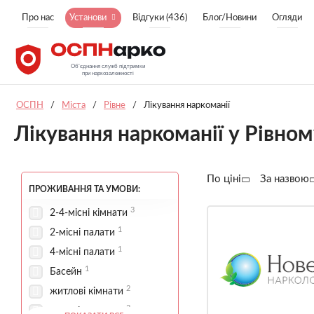
Про нас
Установи
Відгуки (436)
Блог/Новини
Огляди
ОСПН
/
Міста
/
Рівне
/
Лікування наркоманії
Лікування наркоманії у Рівно
По ціні
За назвою
ПРОЖИВАННЯ ТА УМОВИ:
3
2-4-місні кімнати
1
2-місні палати
1
4-місні палати
1
Басейн
2
житлові кімнати
3
зона відпочинку