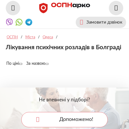
Замовити дзвінок
ОСПН
/
Міста
/
Одеса
/
Лікування психічних розладів в Болграді
По ціні
За назвою
Не впевнені у підборі?
Допоможемо!