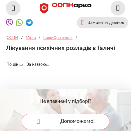
Замовити дзвінок
ОСПН
/
Міста
/
Івано-Франківськ
/
Лікування психічних розладів в Галичі
По ціні
За назвою
Не впевнені у підборі?
Допоможемо!