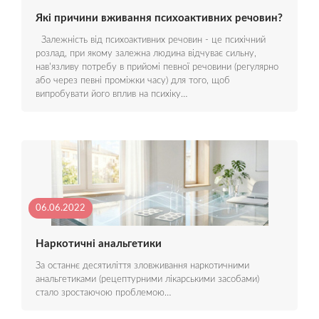
Які причини вживання психоактивних речовин?
Залежність від психоактивних речовин - це психічний
розлад, при якому залежна людина відчуває сильну,
нав'язливу потребу в прийомі певної речовини (регулярно
або через певні проміжки часу) для того, щоб
випробувати його вплив на психіку…
06.06.2022
Наркотичні анальгетики
За останнє десятиліття зловживання наркотичними
анальгетиками (рецептурними лікарськими засобами)
стало зростаючою проблемою…