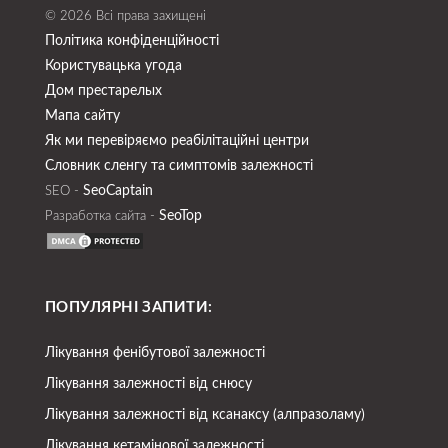
© 2026 Всі права захищені
Політика конфіденційності
Користувацька угода
Дом престарелых
Мапа сайту
Як ми перевіряємо реабілітаційні центри
Словник сленгу та симптомів залежності
SeoСaptain
SEO -
SeoTop
Разработка сайта -
ПОПУЛЯРНІ ЗАПИТИ:
Лікування фенібутової залежності
Лікування залежності від снюсу
Лікування залежності від ксанаксу (алпразоламу)
Лікування кетамінової залежності