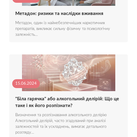
Метадон: ризики та наслідки вживання
Метадон, один із найнебезпечніших наркотичних
препаратів, викликає сильну фізичну та психологічну
залежність…
15.06.2024
"Біла гарячка" або алкогольний делірій: Що це
таке і як його розпізнати?
Визначення та розпізнавання алкогольного делірію
Алкогольний делірій, часто згадуваний при аналізі
залежностей та їх ускладнень, вимагає детального
розгляду…