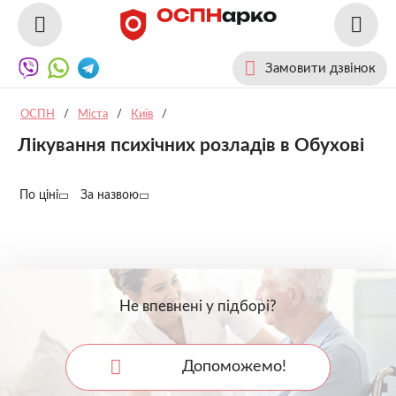
Замовити дзвінок
ОСПН
/
Міста
/
Київ
/
Лікування психічних розладів в Обухові
По ціні
За назвою
Не впевнені у підборі?
Допоможемо!