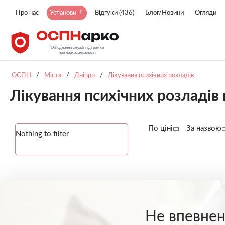
Про нас
Установи
Відгуки (436)
Блог/Новини
Огляди
ОСПН
/
Міста
/
Дніпро
/
Лікування психічних розладів
Лікування психічних розладів 
По ціні
За назвою
Nothing to filter
Не впевнені