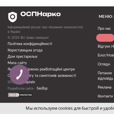
МЕНЮ:
Інформаційний ресурс про лікування залежностей
Про нас
в Україні
Установи
© 2026 Всі права захищені
Політика конфіденційності
Відгуки (
Користувацька угода
Блог/Нов
Дом престарелых
Мапа сайту
Огляди
Як ми перевіряємо реабілітаційні центри
Питання
Словник сленгу та симптомів залежності
відповідь
SeoСaptain
SEO -
Реклама
SeoTop
Разработка сайта -
Контакти
Мы используем cookies для быстрой и удоб