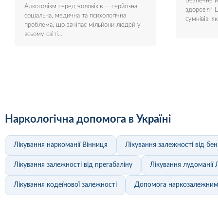
безпечне й
Алкоголізм серед чоловіків — серйозна
здоров'я? Ц
соціальна, медична та психологічна
сумнівів, 
проблема, що зачіпає мільйони людей у
всьому світі…
Наркологічна допомога в Україні
Лікування наркоманії Вінниця
Лікування залежності від бен
Лікування залежності від прегабаліну
Лікування лудоманії 
Лікування кодеїнової залежності
Допомога наркозалежни