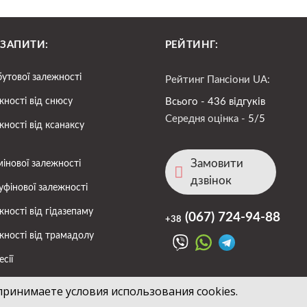
 ЗАПИТИ:
РЕЙТИНГ:
бутової залежності
Рейтинг Пансіони UA:
жності від снюсу
Всього - 436 відгуків
Середня оцінка -
5/5
жності від ксанаксу
Замовити
мінової залежності
дзвінок
уфінової залежності
жності від гідазепаму
(067)
724-94-88
+38
жності від трамадолу
сії
френії
принимаете условия использования cookies.