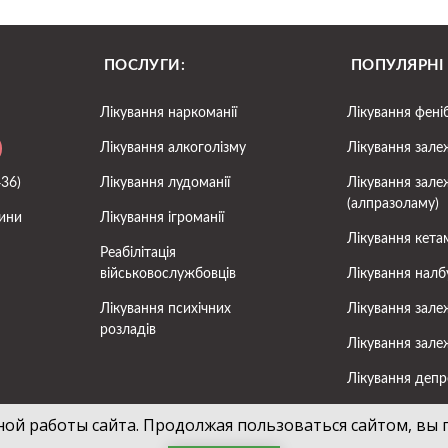
ПОСЛУГИ:
ПОПУЛЯРНІ
Лікування наркоманії
Лікування фені
Лікування алкоголізму
Лікування зале
436)
Лікування лудоманії
Лікування зале
(алпразоламу)
ини
Лікування ігроманії
Лікування кета
Реабілітація
військовослужбовців
Лікування налб
Лікування психічних
Лікування зале
розладів
Лікування зале
Лікування депре
Лікування шизо
ной работы сайта. Продолжая пользоваться сайтом, вы 