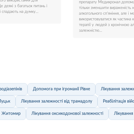
ого використання для
препарату Медихронал допома
е деякі з багатьох питань і
тільки зменшити вираженість н
які спадають на думку…
алкогольного сп'яніння, але і 
використовуватися як частина 
терапії у людей з хронічною а
залежністю…
зодіазепінів
Допомога при ігроманії Рівне
Лікування залежн
Луцьк
Лікування залежності від трамадолу
Реабілітація в
м Житомир
Лікування оксикодонової залежності
Лікування