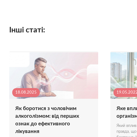
Інші статі:
18.08.2025
19.05.202
Як боротися з чоловічим
Яке впл
алкоголізмом: від перших
організ
ознак до ефективного
Який вплив
лікування
правда, що