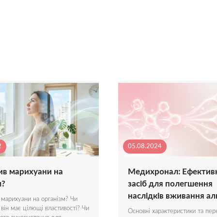
2
05.08.2024
ив марихуани на
Медихронал: Ефектив
м?
засіб для полегшення
наслідків вживання а
 марихуани на організм? Чи
 він має цілющі властивості? Чи
Основні характеристики та пер