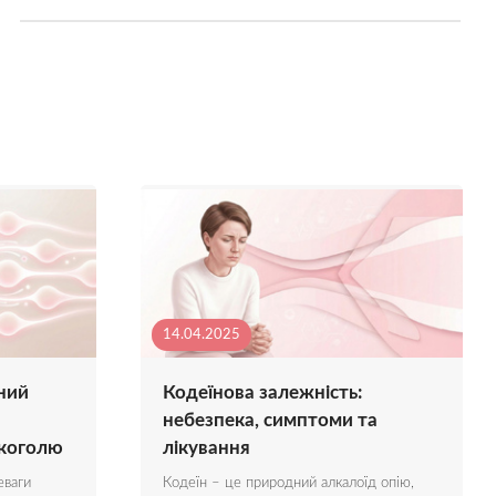
14.04.2025
ний
Кодеїнова залежність:
небезпека, симптоми та
лкоголю
лікування
еваги
Кодеїн – це природний алкалоїд опію,