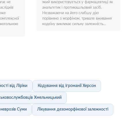
гає не
який використовується у фармацевтиці як
аслідків
анальгетик і протикашльовий засіб.
може
Незважаючи на його слабшу дію
комплексної
порівняно з морфіном, тривале вживання
лкогольною
кодеїну викликає сильну залежність…
ості від Ліріки
Кодування від ігроманії Херсон
ійськовослужбовців Хмельницький
 неврозів Суми
Лікування дезоморфінової залежності